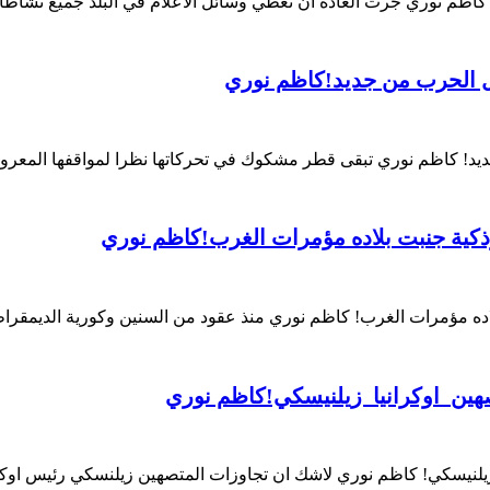
! كاظم نوري جرت العادة ان تغطي وسائل الاعلام في البلد جميع نشاطا
 الحرب من جديد!كاظم نوري
! كاظم نوري تبقى قطر مشكوك في تحركاتها نظرا لمواقفها المعروفة 
كية جنبت بلاده مؤمرات الغرب!كاظم نوري
ده مؤمرات الغرب! كاظم نوري منذ عقود من السنين وكورية الديمقر
هين اوكرانيا زيلنيسكي!كاظم نوري
يلنيسكي! كاظم نوري لاشك ان تجاوزات المتصهين زيلنسكي رئيس اوكرا