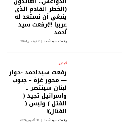
الدواعش.. العائدون
(الخطر القادم الذى
ينبغي أن نستعد له
عربيا !!)رفعت سيد
أحمد
رفعت سيد أحمد
2 نوفمبر,2024
فيديو
رفعت سيداحمد -حوار
— محور غزة – جنوب
لبنان سينتصر ..
واسرائيل تجيد (
القتل ) وليس (
القتال)!
رفعت سيد أحمد
31 أكتوبر,2024