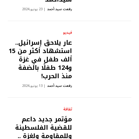
رفعت سيد أحمد
23 يونيو,2024
فيديو
عار يلاحق إسرائيل..
استشهاد أكثر من 15
ألف طفل في غزة
و124 طفلًا بالضفة
منذ الحرب!
رفعت سيد أحمد
13 يونيو,2024
ثقافة
مؤتمر جديد داعم
للقضية الفلسطينة
وللمقاومة ولغزة ..