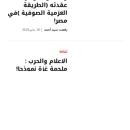
عقدته (الطريقة
العزمية الصوفية )في
مصر!
رفعت سيد أحمد
26 مايو,2024
ثقافة
الاعلام والحرب :
ملحمة غزة نموذجا!
رفعت سيد أحمد
24 مايو,2024
مقالات
حين يصبح (الارهاب
الديني) سببا لتخلف
بلادنا العربية! د.