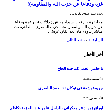
غزة ودفاعا عن حزب الله والمقاومة)!
رفعت سيد أحمد
20 يناير,2025
محاضرة د. رفعت سيداحمد عن ( دلالات نصر غزة ودفاعا
عن حزب الله والمقاومة)- الحزب الناصري – القاهرة بث
مباشر ندوة ( ماذا بعد اتفاق غزة)…
السابق
1
2
3
4
5
التالي
أخر الأخبار
يا حامي الحمى!!ماجدة الحاج
8 أغسطس,2026
جريمة بشعة في نوكان 89!احمد الناصري
8 أغسطس,2026
اوراق (من دفتر مذكراتي) للراحل عامر عبد الله (17)!كاظم