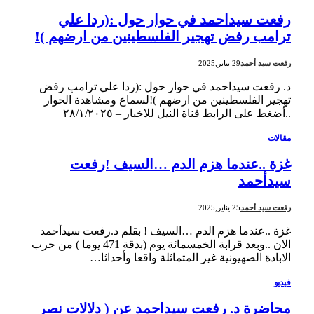
رفعت سيداحمد في حوار حول :(ردا علي
ترامب رفض تهجير الفلسطينين من ارضهم )!
رفعت سيد أحمد
29 يناير,2025
د. رفعت سيداحمد في حوار حول :(ردا علي ترامب رفض
تهجير الفلسطينين من ارضهم )!لسماع ومشاهدة الحوار
..أضغط على الرابط قناة النيل للاخبار – ٢٨/١/٢٠٢٥
مقالات
غزة ..عندما هزم الدم …السيف !رفعت
سيدأحمد
رفعت سيد أحمد
25 يناير,2025
غزة ..عندما هزم الدم …السيف ! بقلم د.رفعت سيدأحمد
الان ..وبعد قرابة الخمسمائة يوم (بدقة 471 يوما ) من حرب
الابادة الصهيونية غير المتماثلة واقعا وأحداثا…
فيديو
محاضرة د. رفعت سيداحمد عن ( دلالات نصر