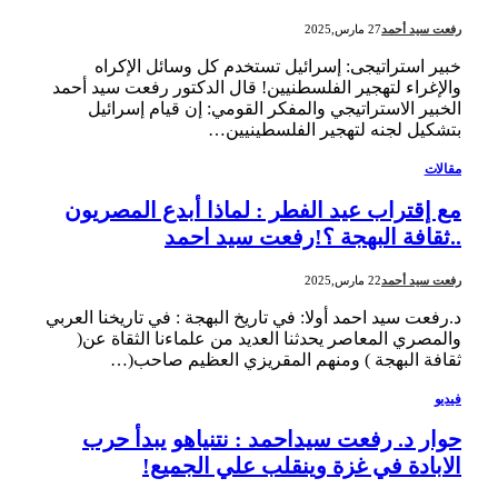
رفعت سيد أحمد
27 مارس,2025
خبير استراتيجى: إسرائيل تستخدم كل وسائل الإكراه
والإغراء لتهجير الفلسطنيين! قال الدكتور رفعت سيد أحمد
الخبير الاستراتيجي والمفكر القومي: إن قيام إسرائيل
بتشكيل لجنه لتهجير الفلسطينيين…
مقالات
مع إقتراب عيد الفطر : لماذا أبدع المصريون
..ثقافة البهجة ؟!رفعت سيد احمد
رفعت سيد أحمد
22 مارس,2025
د.رفعت سيد احمد أولا: في تاريخ البهجة : في تاريخنا العربي
والمصري المعاصر يحدثنا العديد من علماءنا الثقاة عن(
ثقافة البهجة ) ومنهم المقريزي العظيم صاحب(…
فيديو
حوار د. رفعت سيداحمد : نتنياهو يبدأ حرب
الابادة في غزة وينقلب علي الجميع!