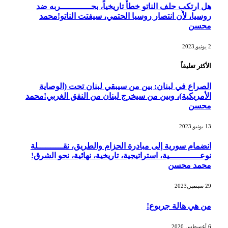
هل ارتكب حلف الناتو خطأً تاريخياً، بحــــــــــــربه ضد
روسيا، لأن انتصار روسيا الحتمي، سيفتت الناتو!محمد
محسن
2 يونيو,2023
الأكثر تعليقاً
الصراع في لبنان: بين من سيبقي لبنان تحت (الوصاية
الأمريكية)، وبين من سيخرج لبنان من النفق الغربي!محمد
محسن
13 يونيو,2023
انضمام سورية إلى مبادرة الحزام والطريق، نقــــــــــلة
نوعــــــــــــية، استراتيجية، تاريخية، نهائية، نحو الشرق!
محمد محسن
29 سبتمبر,2023
من هي هالة جربوع!
6 أغسطس,2020