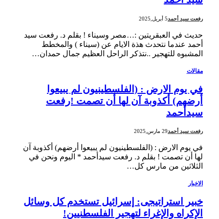
رفعت سيد أحمد
5 أبريل,2025
حديث في العبقريتين :…مصر وسيناء ! بقلم د. رفعت سيد
أحمد عندما نتحدث هذة الايام عن (سيناء ) والمخطط
المشبوه للتهجير ..نتذكر الراحل العظيم جمال حمدان…
مقالات
في يوم الارض : (الفلسطينيون لم يبيعوا
أرضهم) أكذوبة آن لها أن تصمت !رفعت
سيدأحمد
رفعت سيد أحمد
29 مارس,2025
في يوم الارض : (الفلسطينيون لم يبيعوا أرضهم) أكذوبة آن
لها أن تصمت ! بقلم د. رفعت سيدأحمد * اليوم ونحن في
الثلاثين من مارس كل…
الاخبار
خبير استراتيجى: إسرائيل تستخدم كل وسائل
الإكراه والإغراء لتهجير الفلسطنيين!