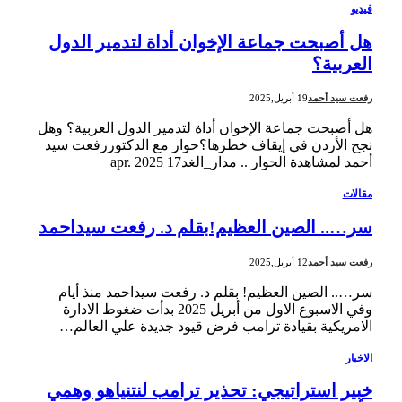
فيديو
هل أصبحت جماعة الإخوان أداة لتدمير الدول
العربية؟
رفعت سيد أحمد
19 أبريل,2025
هل أصبحت جماعة الإخوان أداة لتدمير الدول العربية؟ وهل
نجح الأردن في إيقاف خطرها؟حوار مع الدكتوررفعت سيد
أحمد لمشاهدة الحوار .. مدار_الغد17 apr. 2025
مقالات
سر….. الصين العظيم!بقلم د. رفعت سيداحمد
رفعت سيد أحمد
12 أبريل,2025
سر….. الصين العظيم! بقلم د. رفعت سيداحمد منذ أيام
وفي الاسبوع الاول من أبريل 2025 بدأت ضغوط الادارة
الامريكية بقيادة ترامب فرض قيود جديدة علي العالم…
الاخبار
خبير استراتيجي: تحذير ترامب لنتنياهو وهمي