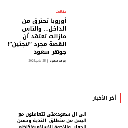
مقالات
أوروبا تحترق من
الداخل… والناس
مازالت تعتقد أن
القصة مجرد “لاجئين”!
جوهر سعود
جوهر سعود
25 مايو,2026
أخر الأخبار
الى ال سعود:متى تتعاملون مع
اليمن من منطلق الندية وحسن
الجوار والاخوة الاسلامية!كاظم