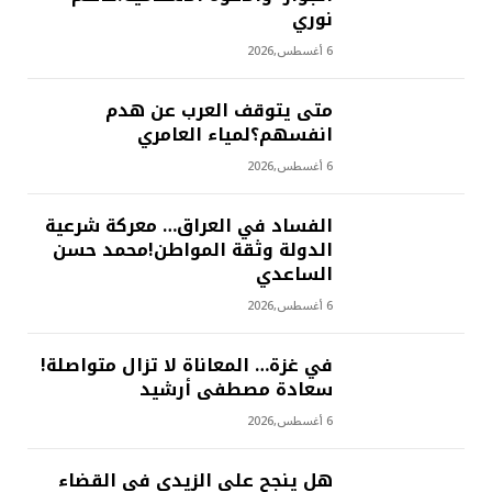
نوري
6 أغسطس,2026
متى يتوقف العرب عن هدم
انفسهم؟لمياء العامري
6 أغسطس,2026
الفساد في العراق… معركة شرعية
الدولة وثقة المواطن!محمد حسن
الساعدي
6 أغسطس,2026
في غزة… المعاناة لا تزال متواصلة!
سعادة مصطفى أرشيد
6 أغسطس,2026
هل ينجح علي الزيدي في القضاء