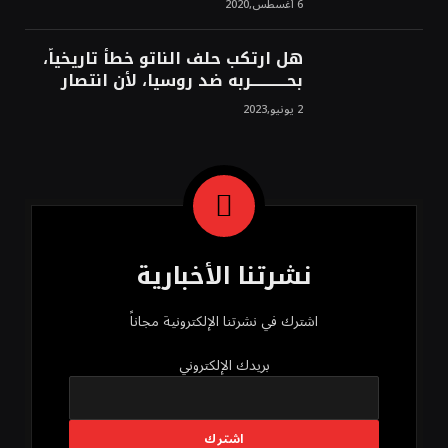
6 أغسطس,2020
هل ارتكب حلف الناتو خطأً تاريخياً،
بحــــــــــــربه ضد روسيا، لأن انتصار
روسيا الحتمي، سيفتت الناتو!محمد
2 يونيو,2023
محسن
نشرتنا الأخبارية
اشترك في نشرتنا الإلكترونية مجاناً
بريدك الإلكتروني