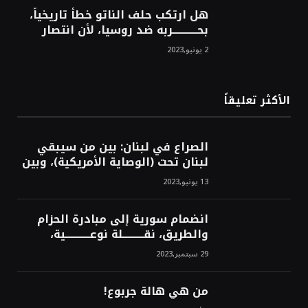
هل ارتكب حلف الناتو خطأً تاريخياً،
بحــــــــــــربه ضد روسيا، لأن انتصار
روسيا الحتمي، سيفتت الناتو!محمد
2 يونيو,2023
محسن
الأكثر تعليقاً
الصراع في لبنان: بين من سيبقي
لبنان تحت (الوصاية الأمريكية)، وبين
من سيخرج لبنان من النفق الغربي!
13 يونيو,2023
محمد محسن
انضمام سورية إلى مبادرة الحزام
والطريق، نقــــــــــلة نوعــــــــــــية،
استراتيجية، تاريخية، نهائية، نحو
29 سبتمبر,2023
الشرق!محمد محسن
من هي هالة جربوع!