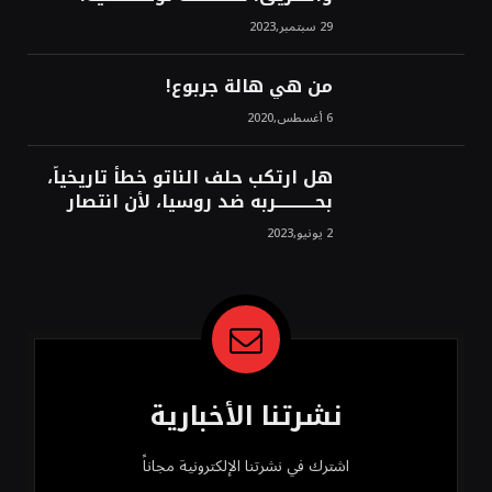
استراتيجية، تاريخية، نهائية، نحو
29 سبتمبر,2023
الشرق!محمد محسن
من هي هالة جربوع!
6 أغسطس,2020
هل ارتكب حلف الناتو خطأً تاريخياً،
بحــــــــــــربه ضد روسيا، لأن انتصار
روسيا الحتمي، سيفتت الناتو!محمد
2 يونيو,2023
محسن
نشرتنا الأخبارية
اشترك في نشرتنا الإلكترونية مجاناً