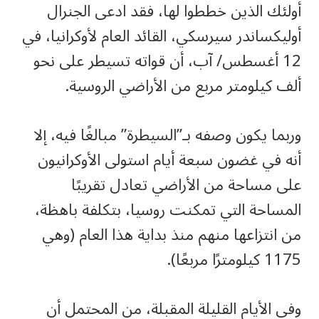
أولئك الذين خططوا لها، فقد ادعى الجنرال
أوليكساندر سيرسكي، القائد العام لأوكرانيا، في
12 أغسطس/ آب، أن قواته تسيطر على نحو
ألف كيلومتر مربع من الأراضي الروسية.
وربما يكون وصفه بـ”السيطرة” مبالغًا فيه، إلا
أنه في غضون سبعة أيام استولى الأوكرانيون
على مساحة من الأراضي تعادل تقريبًا
المساحة التي تمكنت روسيا، بتكلفة باهظة،
من انتزاعها منهم منذ بداية هذا العام (وهي
1175 كيلومترًا مربعًا).
وفي الأيام القليلة المقبلة، من المحتمل أن