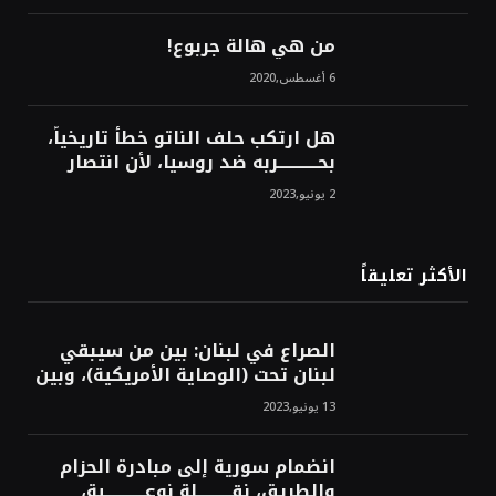
الشرق!محمد محسن
من هي هالة جربوع!
6 أغسطس,2020
هل ارتكب حلف الناتو خطأً تاريخياً،
بحــــــــــــربه ضد روسيا، لأن انتصار
روسيا الحتمي، سيفتت الناتو!محمد
2 يونيو,2023
محسن
الأكثر تعليقاً
الصراع في لبنان: بين من سيبقي
لبنان تحت (الوصاية الأمريكية)، وبين
من سيخرج لبنان من النفق الغربي!
13 يونيو,2023
محمد محسن
انضمام سورية إلى مبادرة الحزام
والطريق، نقــــــــــلة نوعــــــــــــية،