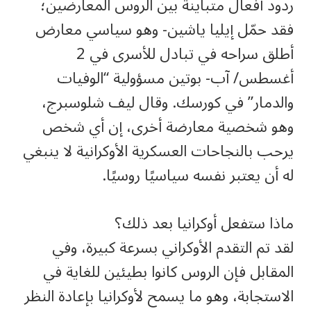
ردود أفعال متباينة بين الروس المعارضين؛
فقد حمّل إيليا ياشين- وهو سياسي معارض
أطلق سراحه في تبادل للأسرى في 2
أغسطس/ آب- بوتين مسؤولية “الوفيات
والدمار” في كورسك. وقال ليف شلوسبرج،
وهو شخصية معارضة أخرى، إن أي شخص
يرحب بالنجاحات العسكرية الأوكرانية لا ينبغي
له أن يعتبر نفسه سياسيًا روسيًا.
ماذا ستفعل أوكرانيا بعد ذلك؟
لقد تم التقدم الأوكراني بسرعة كبيرة، وفي
المقابل فإن الروس كانوا بطيئين للغاية في
الاستجابة، وهو ما يسمح لأوكرانيا بإعادة النظر