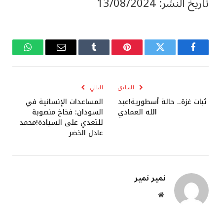
تاريخ النشر: 13/08/2024
فيسبوك
تويتر
بينتيريست
Tumblr
البريد
واتساب
الإلكتروني
السابق
التالي
ثبات غزة.. حالة أسطورية!عبد
المساعدات الإنسانية في
الله العمادي
السودان: فخاخ منصوبة
للتعدي على السيادة!محمد
عادل الخضر
نمير نمير
موقع
الويب