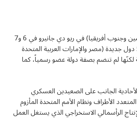
اجتمعت دول البريكس (البرازيل وروسيا والصين وجنوب أفريقيا) في ريو دي جانيرو في 6 و7
تموز/يوليو، وكانت قد وافقت على انضمام 5 دول جديدة (مصر والإمارات العربية المتحدة
 لكنّها لم تنضم بصفة دولة عضو رسمياً، كما
لأحادية الجانب على الصعيدين العسكري
متعدد الأطراف ونظام الأمم المتحدة المأزوم
إنتاج الرأسمالي الاستخراجي الذي يستغل العمل