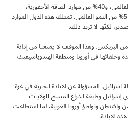
تمثّل دول البريكس نصف التعداد السكاني العالمي، و40% من موارد الطاقة الأحفورية،
و30% من إجمالي الناتج المحلي العالمي، و50% من النمو العالمي. تمتلك هذه الدول الموارد
دير، لكنّها لا تريد ذلك.
ن البريكس. وهذا الموقف لا يمنعنا من إدانة
دة وحلفائها في أوروبا ومنطقة الهندوباسيفيك
سرائيل، المسؤولة عن الإبادة الجارية في غزة
ي إسرائيل وظيفة الذراع المسلح للولايات
من واشنطن وتواطؤ أوروبا الغربية، لما استطاعت
ذه الإبادة.