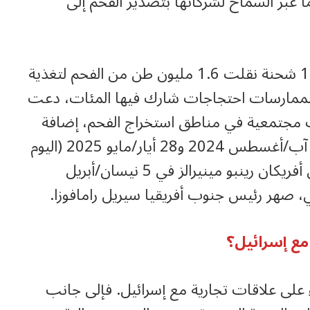
ما عبر السماح لشركاتها بتصدير الفحم إلى
ومنذ بدء الإبادة، تُقدَّر الشحنات المرسلة بـ 17 شحنة نقلت 1.6 مليون طن من الفحم لتغذية
 الممارسات احتجاجات شارك فيها المئات، دعت
 مجتمعية في مناطق استخراج الفحم، إضافة
إلى نشطاء بيئيين ضد شركة غلينكور في 22 آب/أغسطس 2024 و28 أيار/مايو 2025 (اليوم
العالمي للتحرك)، وكذلك ضد شريكها المحلي أفريكان رينبو مينيرالز في 5 نيسان/أبريل
مع إسرائيل؟
 على علاقات تجارية مع إسرائيل. فإلى جانب