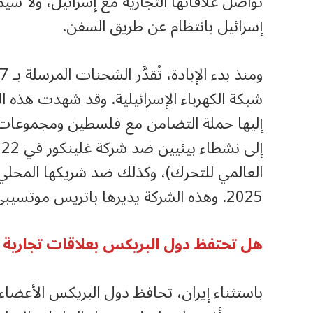
تواصل علاقاتها التجارية مع إسرائيل، ولا سي
إسرائيل بانتظام عن طريق السفن.
شبكة الكهرباء الإسرائيلية. وقد شهدت هذه
إليها حملة التضامن مع فلسطين ومجموعات
2025. وهذه الشركة يديرها باتريس موتسيبي، صهر رئيس جنوب أفريقيا سيريل رامافوزا.
هل تحتفظ دول البريكس بعلاقات تجارية 
باستثناء إيران، تحافظ دول البريكس الأعضاء