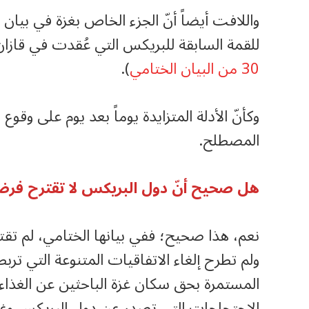
للقمة السابقة للبريكس التي عُقدت في قازان برو
30 من البيان الختامي
).
وكأنّ الأدلة المتزايدة يوماً بعد يوم على وقوع 
المصطلح.
هل صحيح أنّ دول البريكس لا تقترح فر
نعم، هذا صحيح؛ ففي بيانها الختامي، لم ت
ولم تطرح إلغاء الاتفاقيات المتنوعة التي تربطها
المستمرة بحق سكان غزة الباحثين عن الغذاء 
الاحتجاجات التي تصدر عن دول البريكس وغي