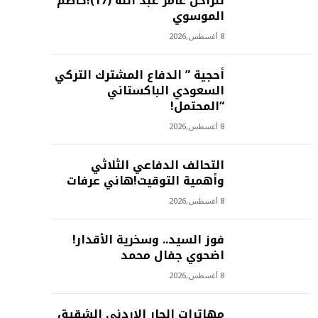
للراحل عامر عبد الله (17)!كاظم
الموسوي
8 أغسطس,2026
أحجية ” الدفاع المشترك التركي
السعودي الباكستاني
“المحتمل!
8 أغسطس,2026
التحالف الدفاعي الثلاثي
وأهمية التوقيت!هاني عرفات
8 أغسطس,2026
فوز السيد.. وسخرية الأقدار!
اضحوي جفال محمد
8 أغسطس,2026
مهاترات الجار الاردني الشقيق