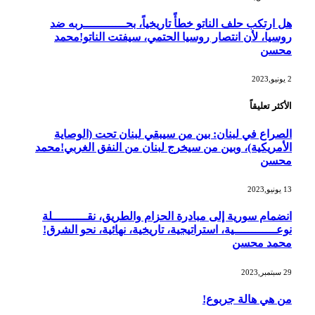
هل ارتكب حلف الناتو خطأً تاريخياً، بحــــــــــــربه ضد
روسيا، لأن انتصار روسيا الحتمي، سيفتت الناتو!محمد
محسن
2 يونيو,2023
الأكثر تعليقاً
الصراع في لبنان: بين من سيبقي لبنان تحت (الوصاية
الأمريكية)، وبين من سيخرج لبنان من النفق الغربي!محمد
محسن
13 يونيو,2023
انضمام سورية إلى مبادرة الحزام والطريق، نقــــــــــلة
نوعــــــــــــية، استراتيجية، تاريخية، نهائية، نحو الشرق!
محمد محسن
29 سبتمبر,2023
من هي هالة جربوع!