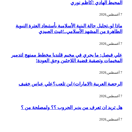
المحيط الهادي !كاظم نوري
7 أغسطس,2026
ماذا لو..تحليل حالة البنية الأسلامية بأستبعاد العترة النبوية
الطاهرة من المشهد الأسلامي..!غيث العبيدي
7 أغسطس,2026
علي فيصل: ما يجري في مخيم قلنديا مخطط ممنهج لتدمير
المخيمات وتصفية قضية اللاجئين وحق العودة!
7 أغسطس,2026
الرجعية العربية (الامارات) اين تلعب؟علي عباس خفيف
7 أغسطس,2026
هل تريد ان تعرف من يدير الحروب ؟؟ ولمصلحة من ؟
7 أغسطس,2026