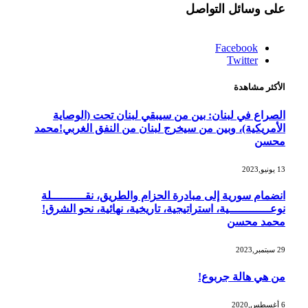
على وسائل التواصل
Facebook
Twitter
الأكثر مشاهدة
الصراع في لبنان: بين من سيبقي لبنان تحت (الوصاية
الأمريكية)، وبين من سيخرج لبنان من النفق الغربي!محمد
محسن
13 يونيو,2023
انضمام سورية إلى مبادرة الحزام والطريق، نقــــــــــلة
نوعــــــــــــية، استراتيجية، تاريخية، نهائية، نحو الشرق!
محمد محسن
29 سبتمبر,2023
من هي هالة جربوع!
6 أغسطس,2020