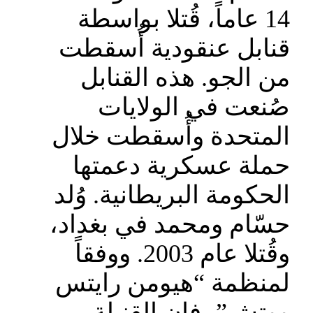
14 عاماً، قُتلا بواسطة
قنابل عنقودية أُسقطت
من الجو. هذه القنابل
صُنعت في الولايات
المتحدة وأُسقطت خلال
حملة عسكرية دعمتها
الحكومة البريطانية. وُلد
حسّام ومحمد في بغداد،
وقُتلا عام 2003. ووفقاً
لمنظمة “هيومن رايتس
ووتش”، فإن القنبلة