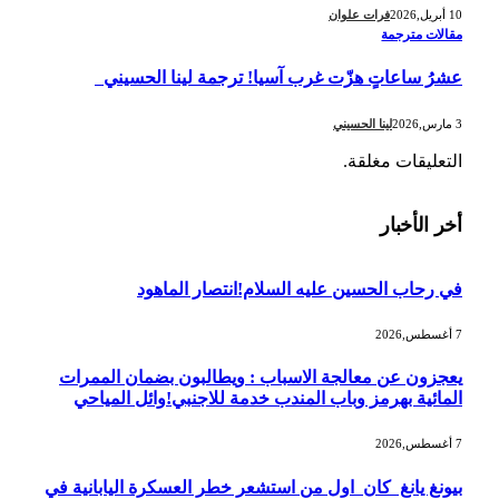
10 أبريل,2026
فرات علوان
مقالات مترجمة
عشرُ ساعاتٍ هزّت غرب آسيا! ترجمة لينا الحسيني
3 مارس,2026
لينا الحسيني
التعليقات مغلقة.
أخر الأخبار
في رحاب الحسين عليه السلام!انتصار الماهود
7 أغسطس,2026
يعجزون عن معالجة الاسباب : ويطالبون بضمان الممرات
المائية بهرمز وباب المندب خدمة للاجنبي!وائل المياحي
7 أغسطس,2026
بيونغ يانغ كان اول من استشعر خطر العسكرة اليابانية في