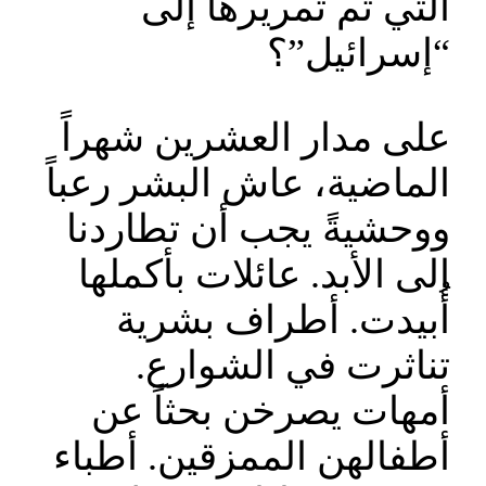
التي تم تمريرها إلى
“إسرائيل”؟
على مدار العشرين شهراً
الماضية، عاش البشر رعباً
ووحشيةً يجب أن تطاردنا
إلى الأبد. عائلات بأكملها
أُبيدت. أطراف بشرية
تناثرت في الشوارع.
أمهات يصرخن بحثاً عن
أطفالهن الممزقين. أطباء