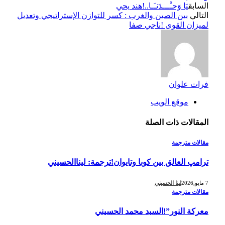
السابق
يَا وَحـْـــدَنـَـا..!هند يحي
التالي
بين الصين والغرب : كسر للتوازن الإستراتيجي وتعديل
لميزان القوى !ناجي صفا
فرات علوان
موقع الويب
المقالات
ذات الصلة
مقالات مترجمة
ترامپ العالق بين كوبا وتايوان!ترجمة: ليناالحسيني
7 مايو,2026
لينا الحسيني
مقالات مترجمة
معركة النور”!السيد محمد الحسيني