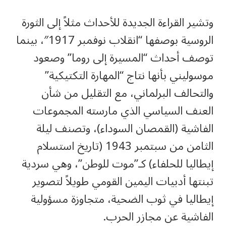
وتشير القراءة الجديدة للأحداث مثلاً إلى الثورة
الروسية بوصفها “انقلاب نوفمبر 1917″، بينما
توصف أحداث “المسيرة إلى روما” وصعود
موسوليني بأنها نتاج “المهارة التكتيكية”
والتحالف البرلماني، مع التقليل من شأن
العنف السياسي الذي مارسته المجموعات
الفاشية (القمصان السوداء)، وتصنف ليلة
الثامن من سبتمبر 1943 (تاريخ استسلام
إيطاليا للحلفاء) كـ”موت للوطن”، وهي سردية
تبنتها أدبيات اليمين القومي طويلاً لتصوير
إيطاليا في ثوب الضحية، متجاوزة مسؤولية
الفاشية عن مجازر الحرب.