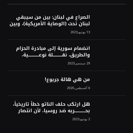
الصراع في لبنان: بين من سيبقي
لبنان تحت (الوصاية الأمريكية)، وبين
من سيخرج لبنان من النفق الغربي!
13 يونيو,2023
محمد محسن
انضمام سورية إلى مبادرة الحزام
والطريق، نقــــــــــلة نوعــــــــــــية،
استراتيجية، تاريخية، نهائية، نحو
29 سبتمبر,2023
الشرق!محمد محسن
من هي هالة جربوع!
6 أغسطس,2020
هل ارتكب حلف الناتو خطأً تاريخياً،
بحــــــــــــربه ضد روسيا، لأن انتصار
روسيا الحتمي، سيفتت الناتو!محمد
2 يونيو,2023
محسن