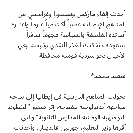
أحدث إلغاء ماركس وسبينوزا وغرامشي من
المناهج الإيطالية غضباً أكاديمياً عارماً واعتبره
أساتذة الفلسفة والسياسة هجوماً سافراً
يستهدف تفكيك الفكر النقدي وتوجيه وعي
الأجيال نحو سردية قومية محافظة
سعيد محمد*
تحولت المناهج الدراسية في إيطاليا إلى ساحة
مواجهة أيديولوجية مفتوحة، إثر صدور “الخطوط
التوجيهية الوطنية للمدارس الثانوية” والتي
أقرها وزير التعليم، جوزيبي فالديتارا. وأحدثت