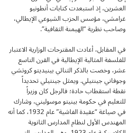
العشرين، إذ استبعدت كتابات أنطونيو
غرامشي، مؤسس الحزب الشيوعي الإيطالي،
وصاحب نظرية “الهيمنة الثقافية”.
في المقابل، أعادت المقترحات الوزارية الاعتبار
للفلسفة المثالية الإيطالية في القرن التاسع
عشر، وخصت بالذكر الثنائي بينيديتو كروتشي
وجوفاني جينتيلي. ويمثل جينتيلي تحديداً
نقطة استقطاب حادة؛ فالرجل كان وزيراً
للتعليم في حكومة بينيتو موسوليني، وشارك
في صياغة “عقيدة الفاشية” عام 1932، كما أنه
المهندس الأول لنظام المدارس الثانوية
الكلاسيكية عام 1923، وهي المدارس التي