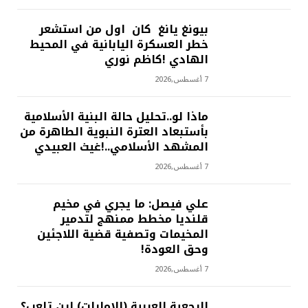
بيونغ يانغ كان اول من استشعر
خطر العسكرة اليابانية في المحيط
الهادي !كاظم نوري
7 أغسطس,2026
ماذا لو..تحليل حالة البنية الأسلامية
بأستبعاد العترة النبوية الطاهرة من
المشهد الأسلامي..!غيث العبيدي
7 أغسطس,2026
علي فيصل: ما يجري في مخيم
قلنديا مخطط ممنهج لتدمير
المخيمات وتصفية قضية اللاجئين
وحق العودة!
7 أغسطس,2026
الرجعية العربية (الامارات) اين تلعب؟