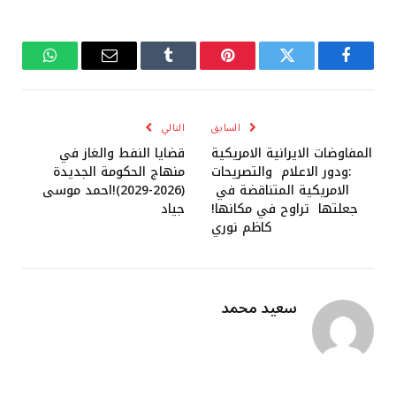
فيسبوك
تويتر
بينتيريست
Tumblr
البريد
واتساب
الإلكتروني
السابق
التالي
المفاوضات الايرانية الامريكية
قضايا النفط والغاز في
:ودور الاعلام والتصريحات
منهاج الحكومة الجديدة
الامريكية المتناقضة في
(2026-2029)!احمد موسى
جعلتها تراوح في مكانها!
جياد
كاظم نوري
سعيد محمد