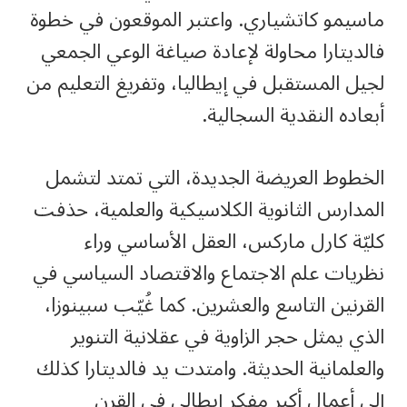
ماسيمو كاتشياري. واعتبر الموقعون في خطوة
فالديتارا محاولة لإعادة صياغة الوعي الجمعي
لجيل المستقبل في إيطاليا، وتفريغ التعليم من
أبعاده النقدية السجالية.
الخطوط العريضة الجديدة، التي تمتد لتشمل
المدارس الثانوية الكلاسيكية والعلمية، حذفت
كليّة كارل ماركس، العقل الأساسي وراء
نظريات علم الاجتماع والاقتصاد السياسي في
القرنين التاسع والعشرين. كما غُيّب سبينوزا،
الذي يمثل حجر الزاوية في عقلانية التنوير
والعلمانية الحديثة. وامتدت يد فالديتارا كذلك
إلى أعمال أكبر مفكر إيطالي في القرن