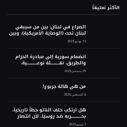
الأكثر تعليقاً
الصراع في لبنان: بين من سيبقي
لبنان تحت (الوصاية الأمريكية)، وبين
من سيخرج لبنان من النفق الغربي!
13 يونيو,2023
محمد محسن
انضمام سورية إلى مبادرة الحزام
والطريق، نقــــــــــلة نوعــــــــــــية،
استراتيجية، تاريخية، نهائية، نحو
29 سبتمبر,2023
الشرق!محمد محسن
من هي هالة جربوع!
6 أغسطس,2020
هل ارتكب حلف الناتو خطأً تاريخياً،
بحــــــــــــربه ضد روسيا، لأن انتصار
روسيا الحتمي، سيفتت الناتو!محمد
2 يونيو,2023