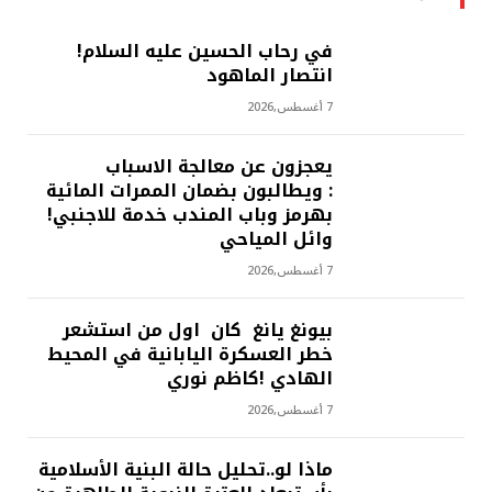
في رحاب الحسين عليه السلام!
انتصار الماهود
7 أغسطس,2026
يعجزون عن معالجة الاسباب
: ويطالبون بضمان الممرات المائية
بهرمز وباب المندب خدمة للاجنبي!
وائل المياحي
7 أغسطس,2026
بيونغ يانغ كان اول من استشعر
خطر العسكرة اليابانية في المحيط
الهادي !كاظم نوري
7 أغسطس,2026
ماذا لو..تحليل حالة البنية الأسلامية