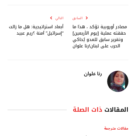
الإلكتروني
السابق
التالي
مصادر أوروبية تؤكد ، هذا ما
أبعاد استراتيجية: هل ما زالت
حققته عملية [يوم الأربعين]
“إسرائيل” آمنة ؟ريم عبيد
وتقرير سابق للعدو يُحاكي
الحرب على لبنان!رنا علوان
رنا علوان
المقالات
ذات الصلة
مقالات مترجمة