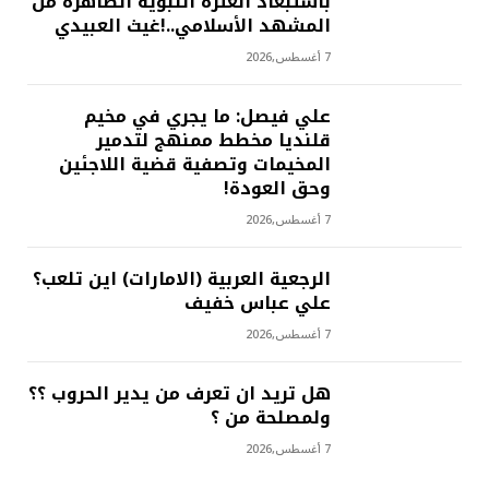
بأستبعاد العترة النبوية الطاهرة من
المشهد الأسلامي..!غيث العبيدي
7 أغسطس,2026
علي فيصل: ما يجري في مخيم
قلنديا مخطط ممنهج لتدمير
المخيمات وتصفية قضية اللاجئين
وحق العودة!
7 أغسطس,2026
الرجعية العربية (الامارات) اين تلعب؟
علي عباس خفيف
7 أغسطس,2026
هل تريد ان تعرف من يدير الحروب ؟؟
ولمصلحة من ؟
7 أغسطس,2026