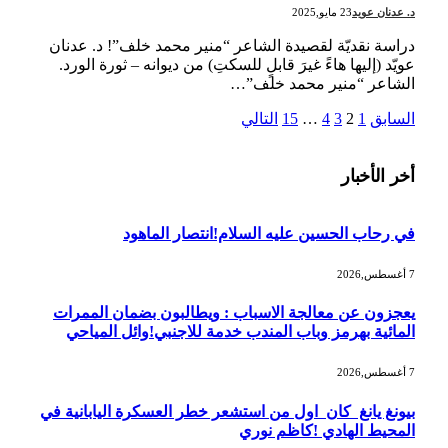
د. عدنان عويد
23 مايو,2025
دراسة نقديّة لقصيدة الشاعر “منير محمد خلف”! د. عدنان
عويّد (إليها هاءً غيرَ قابلٍ للسكتِ) من ديوانه – ثورة الورد.
الشاعر “منير محمد خلف”…
السابق
1
2
3
4
…
15
التالي
أخر الأخبار
في رحاب الحسين عليه السلام!انتصار الماهود
7 أغسطس,2026
يعجزون عن معالجة الاسباب : ويطالبون بضمان الممرات
المائية بهرمز وباب المندب خدمة للاجنبي!وائل المياحي
7 أغسطس,2026
بيونغ يانغ كان اول من استشعر خطر العسكرة اليابانية في
المحيط الهادي !كاظم نوري