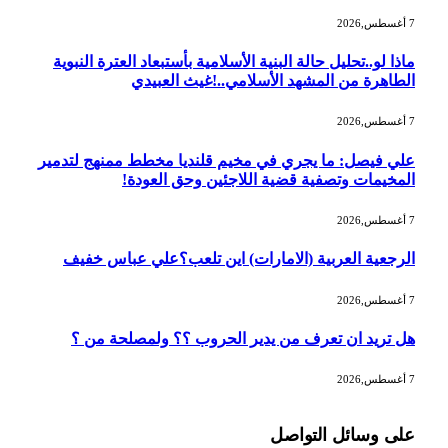
7 أغسطس,2026
ماذا لو..تحليل حالة البنية الأسلامية بأستبعاد العترة النبوية
الطاهرة من المشهد الأسلامي..!غيث العبيدي
7 أغسطس,2026
علي فيصل: ما يجري في مخيم قلنديا مخطط ممنهج لتدمير
المخيمات وتصفية قضية اللاجئين وحق العودة!
7 أغسطس,2026
الرجعية العربية (الامارات) اين تلعب؟علي عباس خفيف
7 أغسطس,2026
هل تريد ان تعرف من يدير الحروب ؟؟ ولمصلحة من ؟
7 أغسطس,2026
على وسائل التواصل