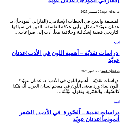
(الفارابي أنموذجاً)!عدنان عويّد
د. عدنان عويد
29 سبتمبر,2025
الفلسفة والدين في الخطاب الإسلامي. (الفارابي أنموذجاً)! د.
عدنان عويّد* تشكل برأيي علاقة الفلسفة بالدين في سياقها
التاريخي قضية إشكالية وخلافية معاً, أدت إلى صراعات…
ادب
دراسات نقديّة – أهمية اللون في الأدب!عدنان
عويّد
د. عدنان عويد
26 سبتمبر,2025
دراسات نقديّة – أهمية اللون في الأدب! د. عدنان عويّد*
اللّون لغةً: ورد معنى اللّون في معجم لسان العرب أنّه هَيْئةٌ
كالسّواد، والحُمْرةِ، ونقول: لَوَّنْتُهُ…
ادب
دراسات نقدية – اّلصّورة في الأدب , الشعر
أنموذجاً!عدنان عويّد