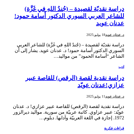
دراسة نقديّة لقصيدة – (جُندُ اللهِ في غَزَّة)
للشاعر العربي السوري الدكتور أسامة حمود!
عدنان عويد
د. عدنان عويد
18 يوليو,2025
دراسة نقديّة لقصيدة – (جُندُ اللهِ في غَزَّة) للشاعر العربي
السوري الدكتور أسامة حمود! د. عدنان عويد. يشار إلى أن
الشاعر “أسامة الحمود” من مواليد…
ادب
دراسة نقدية لقصة (الرقص) للقاصة عبير
عزازي!عدنان عويّد
د. عدنان عويد
11 يوليو,2025
دراسة نقدية لقصة (الرقص) للقاصة عبير عزازي! د. عدنان
عويّد: عبير عزاوي. كاتبة عربيّة من سورية. مواليد ديرالزور
1972. إجازة في اللغة العربيّة وآدابها. دبلوم…
قراءات فكرية