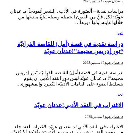
د. عدنان عويد
19 سبتمبر,2025
دراسات نقدية – اّلصّورة في الأدب , الشعر أنموذجاً: د. عدنان
عويّد: لكل فنٍّ من الفنون الجميلة وسيلة يَبْلغُ مبدعها من
خلالها غايته، ولها دورها…
ادب
دراسة نقدية في قصة (أمل) للقاصة الفراتيّة
“نور إدريس محيمد”!عدنان عويّد
د. عدنان عويد
12 سبتمبر,2025
دراسة نقدية في قصة (أمل) للقاصة الفراتيّة “نور إدريس
محيمد”! د. عدنان عويّد ليس دور النقد الأدبي أن يقوم
بتسليط الضوء على القامات الأدبيّة الكبيرة والمشهورة…
ادب
الاغتراب في النقد الأدبي!عدنان عويّد
د. عدنان عويد
5 سبتمبر,2025
الاغتراب في النقد الأدبي! د. عدنان عويّد الاغتراب لغة: جاء
في معجم الغني: [غ ر ب]. (مصدره. اِغْتَرَبَ) ويُمْكِنُ أنْ يُفَسِّرَ