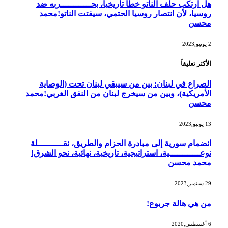
هل ارتكب حلف الناتو خطأً تاريخياً، بحــــــــــــربه ضد
روسيا، لأن انتصار روسيا الحتمي، سيفتت الناتو!محمد
محسن
2 يونيو,2023
الأكثر تعليقاً
الصراع في لبنان: بين من سيبقي لبنان تحت (الوصاية
الأمريكية)، وبين من سيخرج لبنان من النفق الغربي!محمد
محسن
13 يونيو,2023
انضمام سورية إلى مبادرة الحزام والطريق، نقــــــــــلة
نوعــــــــــــية، استراتيجية، تاريخية، نهائية، نحو الشرق!
محمد محسن
29 سبتمبر,2023
من هي هالة جربوع!
6 أغسطس,2020