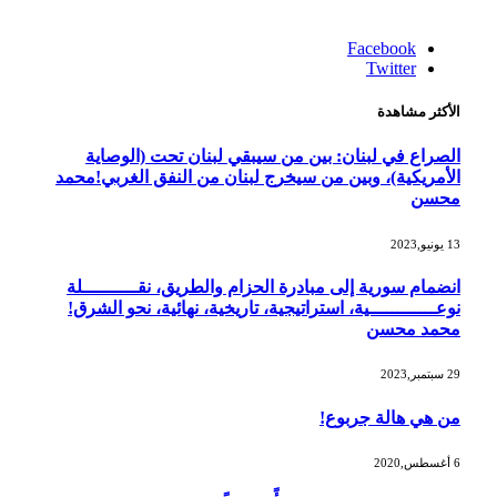
Facebook
Twitter
الأكثر مشاهدة
الصراع في لبنان: بين من سيبقي لبنان تحت (الوصاية
الأمريكية)، وبين من سيخرج لبنان من النفق الغربي!محمد
محسن
13 يونيو,2023
انضمام سورية إلى مبادرة الحزام والطريق، نقــــــــــلة
نوعــــــــــــية، استراتيجية، تاريخية، نهائية، نحو الشرق!
محمد محسن
29 سبتمبر,2023
من هي هالة جربوع!
6 أغسطس,2020