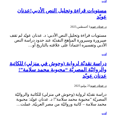
ادب
مستويات قراءة وتحليل النص الأدبي!عدنان
عويّد
د. عدنان عويد
1 أغسطس,2025
مستويات قراءة وتحليل النص الأدبي: د. عدنان عويّد لم تقف
صيرورة وسيرورة المناهج النقديّة عند حدود دراسة النص
الأدبي وتفسيره اعتماداً على علاقته بالتاريخ أو…
ادب
دراسة نقديّة لرواية (وحوش في منزلي) للكاتبة
والروائيّة المصريّة “محبوبة محمد سلامة”!
عدنان عويّد
د. عدنان عويد
25 يوليو,2025
دراسة نقديّة لرواية (وحوش في منزلي) للكاتبة والروائيّة
المصريّة “محبوبة محمد سلامة”! د. عدنان عويّد: محبوبة
محمد سلامة – كاتبة وروائيّة‏ من مصر العربيّة, عملت…
ادب