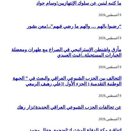
ما كتبه لينين عن سلوك الإنتهازيين!وسام جواد
9 أغسطس,2026
“رضيوا بالهم … والهم ما رضي فيهم”،.!معن بشور
9 أغسطس,2026
مأزق واشنطن الإستراتيجي في الصراع مع طهران ومعضلة
الخيارات المستحيلة..!غيث العبيدي
9 أغسطس,2026
التحالف بين الحزب الشيوعي العراقي والبعث في ” الجبهة
الوطنية التقدمية ( الجزء الأول )!علي رهيف الربيعي
9 أغسطس,2026
عن تحالفات الحزب الشيوعي العراقي الجديدة!نزار رهك
9 أغسطس,2026
اتفاقية مكة للدفاع المشترك!اضحوي جفال محمد