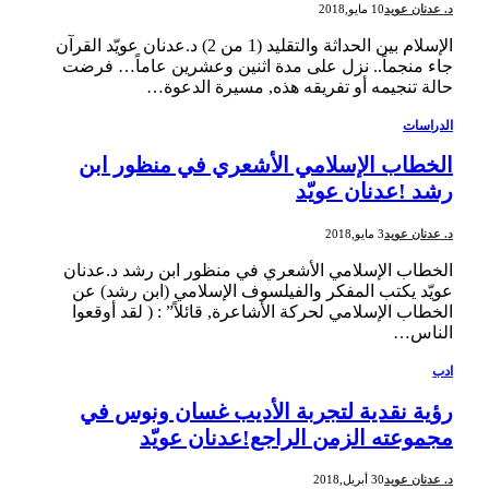
د. عدنان عويد
10 مايو,2018
الإسلام بين الحداثة والتقليد (1 من 2) د.عدنان عويّد القرآن
جاء منجماً.. نزل على مدة اثنين وعشرين عاماً… فرضت
حالة تنجيمه أو تفريقه هذه, مسيرة الدعوة…
الدراسات
الخطاب الإسلامي الأشعري في منظور ابن
رشد !عدنان عويّد
د. عدنان عويد
3 مايو,2018
الخطاب الإسلامي الأشعري في منظور ابن رشد د.عدنان
عويّد يكتب المفكر والفيلسوف الإسلامي (ابن رشد) عن
الخطاب الإسلامي لحركة الأشاعرة, قائلاً” : ( لقد أوقعوا
الناس…
ادب
رؤية نقدية لتجربة الأديب غسان ونوس في
مجموعته الزمن الراجع!عدنان عويّد
د. عدنان عويد
30 أبريل,2018