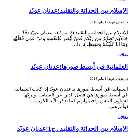
الإسلام بين الحداثة والتقليد!عدنان عويّد
د. عدنان عويد
17 مايو,2018
الإسلام بين الحداثة والتقليد (2 من 2) د.عدنان عويّد (قَدْ
جَاءَكُمْ بَصَائِرُ مِنْ رَبِّكُمْ فَمَنْ أَبْصَرَ فَلِنَفْسِهِ وَمَنْ عَمِيَ فَعَلَيْهَا
وَمَا أَنَا عَلَيْكُمْ بِحَفِيظٍ. ). إذا…
مقالات
العلمانية في أبسط صورها!عدنان عويّد
د. عدنان عويد
14 مايو,2018
العلمانية في أبسط صورها د.عدنان عويّد إذا كانت العلمانية
في أبسط صورها هي فصل الدين عن السياسة وتركها
لشؤون الناس واختياراتهم كما تذكر الآية الكريمة:
(وأمرهم…
مقالات
الإسلام بين الحداثة والتقليد ..ج1!عدنان عويّد