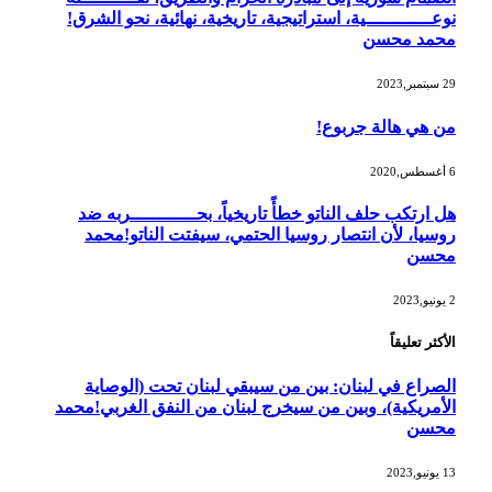
نوعــــــــــــية، استراتيجية، تاريخية، نهائية، نحو الشرق!
محمد محسن
29 سبتمبر,2023
من هي هالة جربوع!
6 أغسطس,2020
هل ارتكب حلف الناتو خطأً تاريخياً، بحــــــــــــربه ضد
روسيا، لأن انتصار روسيا الحتمي، سيفتت الناتو!محمد
محسن
2 يونيو,2023
الأكثر تعليقاً
الصراع في لبنان: بين من سيبقي لبنان تحت (الوصاية
الأمريكية)، وبين من سيخرج لبنان من النفق الغربي!محمد
محسن
13 يونيو,2023