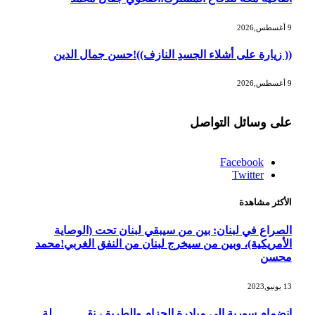
9 أغسطس,2026
(( زيارة على أشلاء الجسدِ النازف))!حسن جمال الدين
9 أغسطس,2026
على وسائل التواصل
Facebook
Twitter
الأكثر مشاهدة
الصراع في لبنان: بين من سيبقي لبنان تحت (الوصاية
الأمريكية)، وبين من سيخرج لبنان من النفق الغربي!محمد
محسن
13 يونيو,2023
انضمام سورية إلى مبادرة الحزام والطريق، نقــــــــــلة