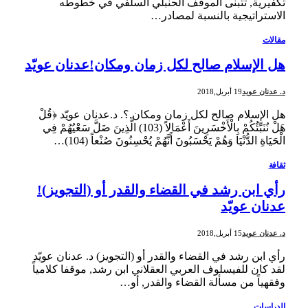
تكفيرية, تتبنى الموقف الحنبلي السلفي في خطوطه
الاستراتيجية بالنسبة لمصادر…
مقالات
هل الإسلام صالح لكل زمان ومكان!عدنان عويّد
د. عدنان عويد
19 أبريل,2018
هل الإسلام صالح لكل زمان ومكان.؟. د.عدنان عويّد ﴿قُلْ
هَلْ نُنَبِّئُكُمْ بِالْأَخْسَرِينَ أَعْمَالاً (103) الَّذِينَ ضَلَّ سَعْيُهُمْ فِي
الْحَيَاةِ الدُّنْيَا وَهُمْ يَحْسَبُونَ أَنَّهُمْ يُحْسِنُونَ صُنْعاً (104)…
ثقافة
رأي ابن رشد في القضاء والقدر أو (التجويز)!
عدنان عويّد
د. عدنان عويد
15 أبريل,2018
رأي ابن رشد في القضاء والقدر أو (التجويز) د. عدنان عويّد
لقد كان للفيسلوف العربي العقلاني ابن رشد, موقفا كلامياً
وفقهياً من مسألة القضاء والقدر, أو…
الدراسات