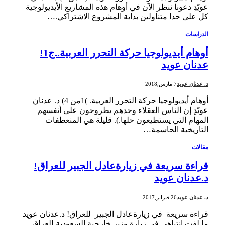
عويّدِ دعونا ننظر الآن في أوهام هذه المشاريع الأيديولوجية
كل على حدا متناولين بداية المشروع الاشتراكي.…
الدراسات
أوهام أيديولوجيا حركة التحرر العربية..ج1!
عدنان عويد
د. عدنان عويد
7 مارس,2018
أوهام أيديولوجيا حركة التحرر العربية. )1من 4) د. عدنان
عويّدِ إن الناس العقلاء وحدهم يطروحون على أنفسهم
المهام التي يستطيعون حلها.). قليلة هي المنعطفات
التاريخية الحاسمة…
مقالات
قراءة سريعة في زيارةعادل الجبير للعراق!
د.عدنان عويد
د. عدنان عويد
26 فبراير,2017
قراءة سريعة في زيارةعادل الجبير للعراق! د.عدنان عويد
ما لفت انتباهي في زيارة وزير خارجية السعودية للعراق