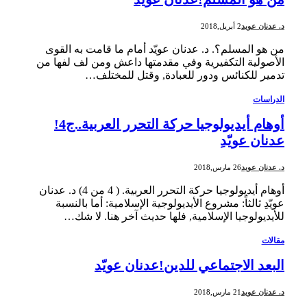
د. عدنان عويد
2 أبريل,2018
من هو المسلم؟. د. عدنان عويّد أمام ما قامت به القوى
الأصولية التكفيرية وفي مقدمتها داعش ومن لف لفها من
تدمير للكنائس ودور للعبادة, وقتل للمختلف…
الدراسات
أوهام أيديولوجيا حركة التحرر العربية..ج4!
عدنان عويّدِ
د. عدنان عويد
26 مارس,2018
أوهام أيديولوجيا حركة التحرر العربية. ( 4 من 4) د. عدنان
عويّدِ ثالثاً: مشروع الأيديولوجية الإسلامية: أما بالنسبة
للأيديولوجيا الإسلامية, فلها حديث آخر هنا. لا شك…
مقالات
البعد الاجتماعي للدين!عدنان عويّد
د. عدنان عويد
21 مارس,2018