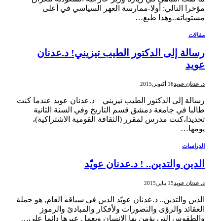
مؤخرا التالي: أوﻻ-ممارسة العهر السياسي في أعلى
مستوياته..وهذا طبع…
مقالات
رسالة إلى الدكتور الطيب تيزيني! د.عدنان
عويد
د. عدنان عويد
16 أكتوبر,2015
رسالة إلى الدكتور الطيب تيزيني د.عدنان عويد عندما كنت
طالبا في جامعة دمشق قسم التاريخ وفي السنة الثانية
تحديدا،كنت مدرس لمقرر (الثقافة القومية اﻻشتراكية)،
يومها…
الدراسات
الدين والتدين.. ! د.عدنان عويّد
د. عدنان عويد
15 يناير,2015
الدين والتدين.. د.عدنان عويّد الدين في سياقه العام, هو جملة
العقائد والرؤى والتصورات ولأفكار والمبادئ والرموز
والطقوس التي يؤمن بها الإنسان ويعمل عبرها دائما على…