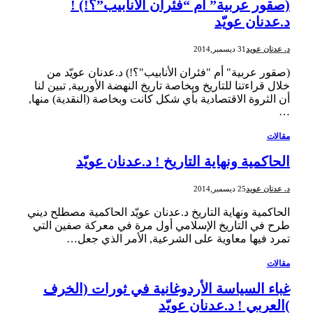
(صقور عربية” أم “فئران الأنابيب”؟!) !
د.عدنان عويّد
د. عدنان عويد
31 ديسمبر,2014
(صقور عربية" أم "فئران الأنابيب"؟!) د.عدنان عويّد من
خلال قراءتنا للتاريخ وبخاصة تاريخ النهضة الأوربية, تبين لنا
أن الثروة الاقتصادية بأي شكل كانت وبخاصة (النقدية) منها,
…
مقالات
الحاكمية ونهاية التاريخ ! د.عدنان عويّد
د. عدنان عويد
25 ديسمبر,2014
الحاكمية ونهاية التاريخ د.عدنان عويّد الحاكمية مصطلح ديني
طرح في التاريخ الإسلامي أول مرة في معركة صفين التي
تمرد فيها معاوية على الشرعية, الأمر الذي جعل…
مقالات
غباء السياسة الأردوغانية في ثورات (الخرف
)العربي ! د.عدنان عويّد