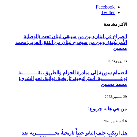
Facebook
Twitter
الأكثر مشاهدة
الصراع في لبنان: بين من سيبقي لبنان تحت (الوصاية
الأمريكية)، وبين من سيخرج لبنان من النفق الغربي!محمد
محسن
13 يونيو,2023
انضمام سورية إلى مبادرة الحزام والطريق، نقــــــــــلة
نوعــــــــــــية، استراتيجية، تاريخية، نهائية، نحو الشرق!
محمد محسن
29 سبتمبر,2023
من هي هالة جربوع!
6 أغسطس,2020
هل ارتكب حلف الناتو خطأً تاريخياً، بحــــــــــــربه ضد