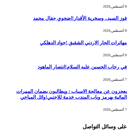
8 أغسطس,2026
فوز السيد.. وسخرية الأقدار!اضحوي جفال محمد
8 أغسطس,2026
مهاترات الجار الاردني الشقيق !جواد الدهلكي
8 أغسطس,2026
في رحاب الحسين عليه السلام!انتصار الماهود
7 أغسطس,2026
يعجزون عن معالجة الاسباب : ويطالبون بضمان الممرات
المائية بهرمز وباب المندب خدمة للاجنبي!وائل المياحي
7 أغسطس,2026
على وسائل التواصل