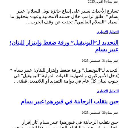
عبير بسام
8 أكتوبر,2025
تسارع الأحداث يسير على إيقاع جائزة نوبل للسلام! عبير
بسام * أطلق ترامب خلال حملته الانتخابية وعوده بتحقيق ما
أسماه “السلام العالمي”. تحدث عن وقف الحرب…
التحليل الاخباري
التجديد لـ”اليونيفيل” ورقة ضغط وإبتزاز للبنان!
عبير بسام
عبير بسام
31 أغسطس,2025
التجديد لـ”اليونيفيل” ورقة ضغط وإبتزاز للبنان! عبير بسام *
يُدخل الأميركيون والصهاينة القوات الدولية “اليونيفيل” في
جنوب لبنان كلّ عام في دوامة التمديد أو اللاتمديد. قصّة…
التحليل الاخباري
حين يتقلب الرحابنة في قبورهم!عبير بسام
عبير بسام
20 أغسطس,2025
حين يتقلب الرحابنة في قبورهم! عبير بسام أثار إقرار
الحكومة، في جلسة الثلاثاء، الخامس من هذا الشهر، سحب