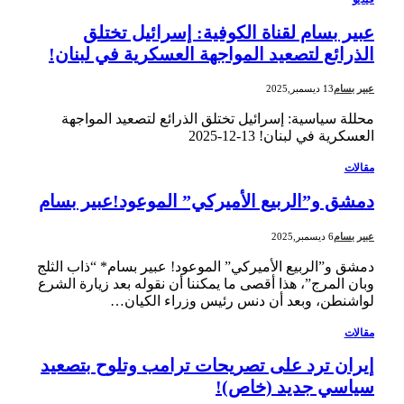
عبير بسام لقناة الكوفية: إسرائيل تختلق
الذرائع لتصعيد المواجهة العسكرية في لبنان!
عبير بسام
13 ديسمبر,2025
محللة سياسية: إسرائيل تختلق الذرائع لتصعيد المواجهة
العسكرية في لبنان! ‎2025-‎12-‎13
مقالات
دمشق و”الربيع الأميركي” الموعود!عبير بسام
عبير بسام
6 ديسمبر,2025
دمشق و”الربيع الأميركي” الموعود! عبير بسام* “ذاب الثلج
وبان المرج”، هذا أقصى ما يمكننا أن نقوله بعد زيارة الشرع
لواشنطن، وبعد أن دنس رئيس وزراء الكيان…
مقالات
إيران ترد على تصريحات ترامب وتلوح بتصعيد
سياسي جديد (خاص)!