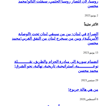
روسيا، لأن انتصار روسيا الحتمي، سيفتت الناتو!محمد
محسن
2 يونيو,2023
الأكثر تعليقاً
الصراع في لبنان: بين من سيبقي لبنان تحت (الوصاية
الأمريكية)، وبين من سيخرج لبنان من النفق الغربي!محمد
محسن
13 يونيو,2023
انضمام سورية إلى مبادرة الحزام والطريق، نقــــــــــلة
نوعــــــــــــية، استراتيجية، تاريخية، نهائية، نحو الشرق!
محمد محسن
29 سبتمبر,2023
من هي هالة جربوع!
6 أغسطس,2020