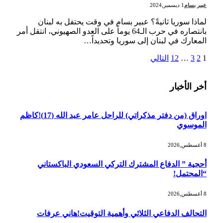
عبير بسام
1 ديسمبر,2024
لماذا سوريا ثانيةً؟ عبير بسام في وقت يحتفل به لبنان
بانتصاره في حرب الـ64 يوماً على العدو الصهيوني، انتقل أمر
المعارك في لبنان إلى سوريا وتحديداً…
1
2
3
…
12
التالي
أخر الأخبار
اوراق (من دفتر مذكراتي) للراحل عامر عبد الله (17)!كاظم
الموسوي
8 أغسطس,2026
أحجية ” الدفاع المشترك التركي السعودي الباكستاني
“المحتمل!
8 أغسطس,2026
التحالف الدفاعي الثلاثي وأهمية التوقيت!هاني عرفات