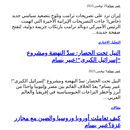
عبير بسام
20 نوفمبر,2025
إيران ترد على تصريحات ترامب وتلوح بتصعيد سياسي جديد
(خاص)! جاءت التصريحات الإيرانية الأخيرة التي اتهمت
الرئيس الأميركي دونالد ترامب بارتكاب جريمة دولية، لتفتح
صفحة جديدة…
التحليل الاخباري
النيل تحت الحصار: سدّ النهضة ومشروع
“إسرائيل الكبرى”!عبير بسام
عبير بسام
9 نوفمبر,2025
النيل تحت الحصار: سدّ النهضة ومشروع “إسرائيل الكبرى”!
عبير بسام* يعدّ الخلاف القائم بين مصر وإثيوبيا واحدًا من
أبرز وأخطر النزاعات الجيوسياسية في إفريقيا والعالم
العربي…
مقالات
كيف تعاملت أوروبا وروسيا والصين مع مجازر
غزة؟عبير بسام