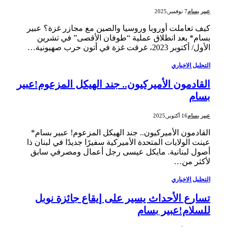
عبير بسام
7 نوفمبر,2025
كيف تعاملت أوروبا وروسيا والصين مع مجازر غزة؟ عبير
بسام* بعد انطلاق عملية “طوفان الأقصى” في تشرين
الأول/ أكتوبر 2023، غرقت غزة في أتون حرب صهيونية…
التحليل الاخباري
القادمون الأميركيون.. جند الهيكل المزعوم!عبير
بسام
عبير بسام
16 أكتوبر,2025
القادمون الأميركيون.. جند الهيكل المزعوم! عبير بسام*
عينت الولايات المتحدة الأميركية سفيرًا جديدًا في لبنان ذا
أصول لبنانية. مايكل عيسى رجل أعمال ومصرفي سابق
لأكثر من…
التحليل الاخباري
تسارع الأحداث يسير على إيقاع جائزة نوبل
للسلام!عبير بسام