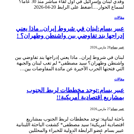
وفدي لبنان وإسرائيل في أول لقاء مباشر منذ 30 عاماً؟
لسماع الحوار….أضغط على الرابط ‎2026-‎04-‎20
مقالات
عبير بسام:لبنان في شروط إيران.. ماذا يعني
إدراجها بند تفاوضي بين واشنطن وطهران؟ !
عبير بسام
28 مارس,2026
لبنان في شروط إيران.. ماذا يعني إدراجها بند تفاوضي بين
واشنطن وطهران؟ سيد مصطفى* لم تغب لبنان والجبهة
التي فتحتها الحرب الأخيرة عن مائدة المفاوضات بين…
مقالات
عبير بسام:توجد مخططات لربط الجنوب
بمشاريع اقتصادية أمريكية!!
عبير بسام
27 مارس,2026
باحثة لبنانية: توجد مخططات لربط الجنوب بمشاريع
اقتصادية أمريكية! سيد مصطفى* كشفت الباحثة اللبنانية
عبير بسام عضو الرابطة الدولية للخبراء والمحللين