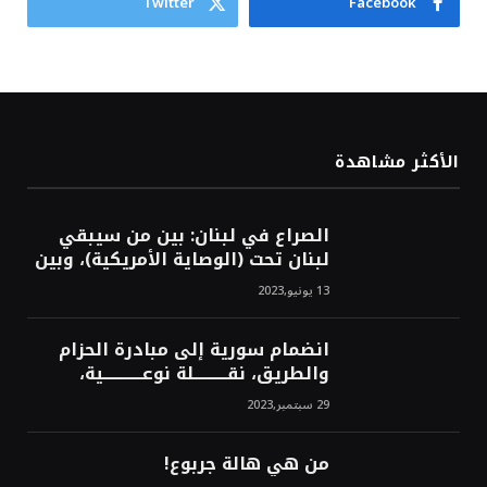
Twitter
Facebook
الأكثر مشاهدة
الصراع في لبنان: بين من سيبقي
لبنان تحت (الوصاية الأمريكية)، وبين
من سيخرج لبنان من النفق الغربي!
13 يونيو,2023
محمد محسن
انضمام سورية إلى مبادرة الحزام
والطريق، نقــــــــــلة نوعــــــــــــية،
استراتيجية، تاريخية، نهائية، نحو
29 سبتمبر,2023
الشرق!محمد محسن
من هي هالة جربوع!