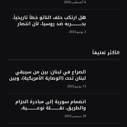
6 أغسطس,2020
هل ارتكب حلف الناتو خطأً تاريخياً،
بحــــــــــــربه ضد روسيا، لأن انتصار
روسيا الحتمي، سيفتت الناتو!محمد
2 يونيو,2023
محسن
الأكثر تعليقاً
الصراع في لبنان: بين من سيبقي
لبنان تحت (الوصاية الأمريكية)، وبين
من سيخرج لبنان من النفق الغربي!
13 يونيو,2023
محمد محسن
انضمام سورية إلى مبادرة الحزام
والطريق، نقــــــــــلة نوعــــــــــــية،
استراتيجية، تاريخية، نهائية، نحو
29 سبتمبر,2023
الشرق!محمد محسن