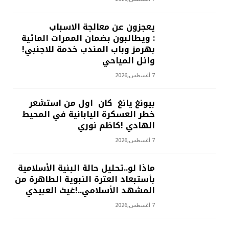
يعجزون عن معالجة الاسباب
: ويطالبون بضمان الممرات المائية
بهرمز وباب المندب خدمة للاجنبي!
وائل المياحي
7 أغسطس,2026
بيونغ يانغ كان اول من استشعر
خطر العسكرة اليابانية في المحيط
الهادي !كاظم نوري
7 أغسطس,2026
ماذا لو..تحليل حالة البنية الأسلامية
بأستبعاد العترة النبوية الطاهرة من
المشهد الأسلامي..!غيث العبيدي
7 أغسطس,2026