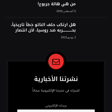
من هي هالة جربوع!
6 أغسطس,2020
هل ارتكب حلف الناتو خطأً تاريخياً،
بحــــــــــــربه ضد روسيا، لأن انتصار
روسيا الحتمي، سيفتت الناتو!محمد
2 يونيو,2023
محسن
نشرتنا الأخبارية
اشترك في نشرتنا الإلكترونية مجاناً
بريدك الإلكتروني