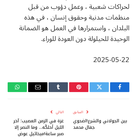
لحراكات شعبية ، وعمل دؤوب من قبل
منظمات مدنية وحقوق إنسان ، في هذه
البلدان ، واستمرارها في العمل هو الضمانة
الوحيدة للحيلولة دون العودة للوراء.
‎2025-‎05-‎22
فيسبوك
تويتر
بينتيريست
Tumblr
البريد
واتساب
الإلكتروني
السابق
التالي
بين الجولاني والشرع!اضحوي
غزة في الزمن العصيب؛ آخر
جفال محمد
الليل أحلكُه… وما النصر إلا
صبر ساعة!ميخائيل عوض