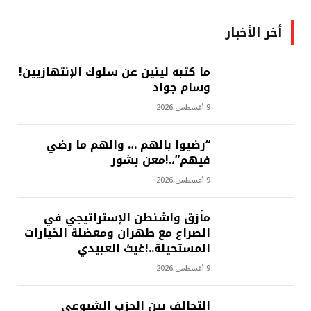
أخر الأخبار
ما كتبه لينين عن سلوك الإنتهازيين!
وسام جواد
9 أغسطس,2026
“رضيوا بالهم … والهم ما رضي
فيهم”،.!معن بشور
9 أغسطس,2026
مأزق واشنطن الإستراتيجي في
الصراع مع طهران ومعضلة الخيارات
المستحيلة..!غيث العبيدي
9 أغسطس,2026
التحالف بين الحزب الشيوعي