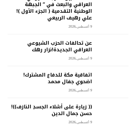
العراقي والبعث في ” الجبهة
الوطنية التقدمية ( الجزء الأول )!
علي رهيف الربيعي
9 أغسطس,2026
عن تحالفات الحزب الشيوعي
العراقي الجديدة!نزار رهك
9 أغسطس,2026
اتفاقية مكة للدفاع المشترك!
اضحوي جفال محمد
9 أغسطس,2026
(( زيارة على أشلاء الجسدِ النازف))!
حسن جمال الدين
9 أغسطس,2026