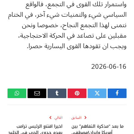
واستمرار تلك القوى في التجمع، فالواقع
السياسي شيء والتمنيات شيء آخر، في الختام
نتمنى لهذا التجمع النجاح، خصوصا ونحن
مقبلين على تصاعد في الحركة الاحتجاجية،
ويجب ان تقودها القوى اليسارية حصرا.
‎2026-‎06-‎16
فيسبوك
تويتر
بينتيريست
Tumblr
البريد
واتساب
الإلكتروني
السابق
التالي
ما بعد “مذكرة التفاهم” بين
اخيرا اقتنع الرئيس ترامب
أمريكا وإيران!مصطفى
بعدم جدوى الحرب في الخليج