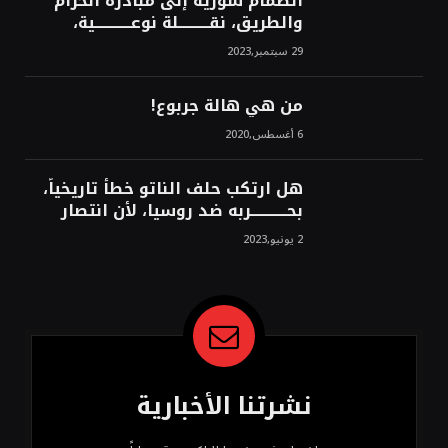
انضمام سورية إلى مبادرة الحزام
والطريق، نقــــــــــلة نوعــــــــــــية،
استراتيجية، تاريخية، نهائية، نحو
29 سبتمبر,2023
الشرق!محمد محسن
من هي هالة جربوع!
6 أغسطس,2020
هل ارتكب حلف الناتو خطأً تاريخياً،
بحــــــــــــربه ضد روسيا، لأن انتصار
روسيا الحتمي، سيفتت الناتو!محمد
2 يونيو,2023
محسن
نشرتنا الأخبارية