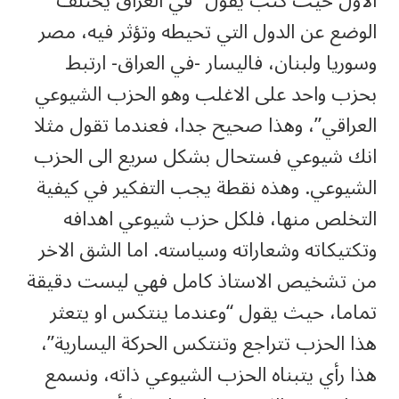
الاول حيث كتب يقول “في العراق يختلف
الوضع عن الدول التي تحيطه وتؤثر فيه، مصر
وسوريا ولبنان، فاليسار -في العراق- ارتبط
بحزب واحد على الاغلب وهو الحزب الشيوعي
العراقي”، وهذا صحيح جدا، فعندما تقول مثلا
انك شيوعي فستحال بشكل سريع الى الحزب
الشيوعي. وهذه نقطة يجب التفكير في كيفية
التخلص منها، فلكل حزب شيوعي اهدافه
وتكتيكاته وشعاراته وسياسته. اما الشق الاخر
من تشخيص الاستاذ كامل فهي ليست دقيقة
تماما، حيث يقول “وعندما ينتكس او يتعثر
هذا الحزب تتراجع وتنتكس الحركة اليسارية”،
هذا رأي يتبناه الحزب الشيوعي ذاته، ونسمع