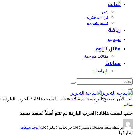
ثقافة
شعر
قراءات فكرية
قصص قصيرة
رياضة
فيديو
مقال اليوم
مقالات مترجمة
مقالات
الدراسات
أنت الآن تتصفح:
الرئيسية
»
مقالات
»
حلب ليست هافانا؛ الحرب الباردة لم 
مقالات
حلب ليست هافانا؛ الحرب الباردة لم تنتهِ أصلاً !سعيد محمد
بواسطة
سعيد محمد
20 ديسمبر,2016
آخر تحديث:
6 مايو,2025
لا توجد تعليقات
شاركها