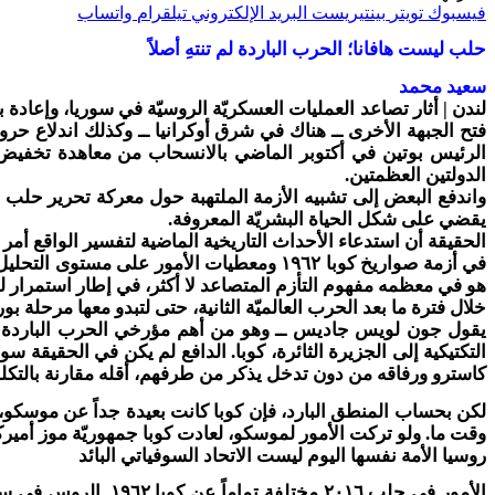
فيسبوك
تويتر
بينتيريست
البريد الإلكتروني
تيلقرام
واتساب
حلب ليست هافانا؛ الحرب الباردة لم تنتهِ أصلاً
سعيد محمد
لندن | أثار تصاعد العمليات العسكريّة الروسيّة في سوريا، وإعا
فتح الجبهة الأخرى ــ هناك في شرق أوكرانيا ــ وكذلك اندلاع ح
الدولتين العظمتين.
يقضي على شكل الحياة البشريّة المعروفة.
الحقيقة أن استدعاء الأحداث التاريخية الماضية لتفسير الواقع أمر 
هو في معظمه مفهوم التأزم المتصاعد لا أكثر، في إطار استمرار للحر
خلال فترة ما بعد الحرب العالميّة الثانية، حتى لتبدو معها مرحلة 
يقول جون لويس جاديس ــ وهو من أهم مؤرخي الحرب الباردة ــ 
التكتيكية إلى الجزيرة الثائرة، كوبا. الدافع لم يكن في الحقيقة س
كاسترو ورفاقه من دون تدخل يذكر من طرفهم، أقله مقارنة بالتكلفة
لكن بحساب المنطق البارد، فإن كوبا كانت بعيدة جداً عن موسكو، و
وقت ما. ولو تركت الأمور لموسكو، لعادت كوبا جمهوريّة موز أميركيّ
روسيا الأمة نفسها اليوم ليست الاتحاد السوفياتي البائد
الأمور في حلب ٢٠١٦