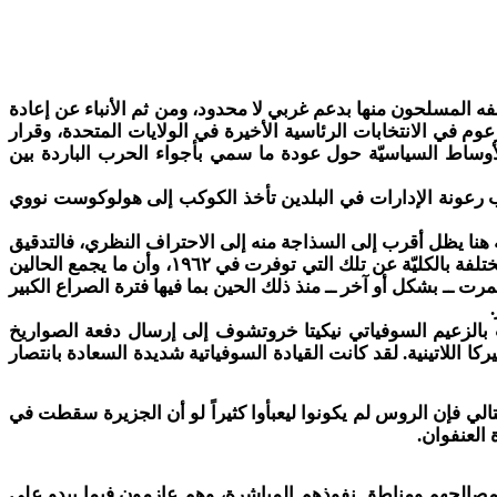
ه المسلحون منها بدعم غربي لا محدود، ومن ثم الأنباء عن إعادة
 في الانتخابات الرئاسية الأخيرة في الولايات المتحدة، وقرار
 مخزونات البلوتونيوم (عام ٢٠٠٠)، إلى إطلاق جدل واسع في الأوساط السياسيّة حول عودة ما سمي بأجواء الحرب الباردة بين
حلب بأزمة الصواريخ الكوبيّة في عام ١٩٦٢، تلك الأزمة التي كادت بسبب رعونة الإدارات في البلدين تأخذ الكوكب إلى هولوكوست نووي
فسه هنا يظل أقرب إلى السذاجة منه إلى الاحتراف النظري، فالتدقيق
في أزمة صواريخ كوبا ١٩٦٢ ومعطيات الأمور على مستوى التحليل الاستراتيجي الكلّي، تشير إلى أن مدخلات منظومة الأزمة اليوم مختلفة بالكليّة عن تلك التي توفرت في ١٩٦٢، وأن ما يجمع الحالين
رت ــ بشكل أو آخر ــ منذ ذلك الحين بما فيها فترة الصراع الكبير
بالزعيم السوفياتي نيكيتا خروتشوف إلى إرسال دفعة الصواريخ
ا اللاتينية. لقد كانت القيادة السوفياتية شديدة السعادة بانتصار
الي فإن الروس لم يكونوا ليعبأوا كثيراً لو أن الجزيرة سقطت في
 العنفوان.
) يدافعون عن حدودهم ومصالحهم ومناطق نفوذهم المباشرة، وهم عازمون فيما يبدو على