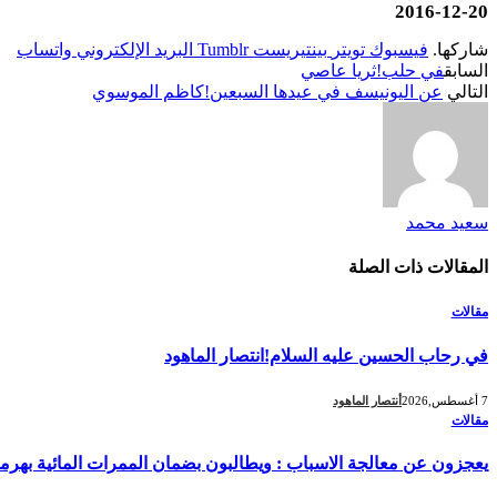
‎2016-‎12-‎20
شاركها.
فيسبوك
تويتر
بينتيريست
Tumblr
البريد الإلكتروني
واتساب
السابق
في حلب!ثريا عاصي
التالي
عن اليونيسف في عيدها السبعين!كاظم الموسوي
سعيد محمد
المقالات
ذات الصلة
مقالات
في رحاب الحسين عليه السلام!انتصار الماهود
7 أغسطس,2026
أنتصار الماهود
مقالات
يعجزون عن معالجة الاسباب : ويطالبون بضمان الممرات المائية بهرمز