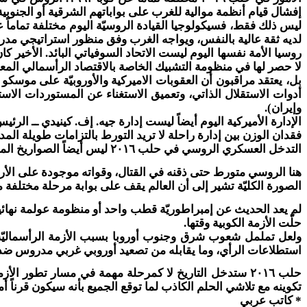
إفشال قيام أنظمة موالية للغرب على بواباتهم الشرقية أو الجنوبية 
ليس ذلك فقط، فسيكولوجيا القيادة الروسيّة اليوم مختلفة تماماً
لديه ثقة عالية بالنفس، ويواجه الغرب وفق منظور استراتيجي مدروس
روسيا الأمة نفسها اليوم ليست الاتحاد السوفياتي البائد. الأخير كان 
لا حصر لها في منظومة التشبيك الخاصة بالاقتصاد الرأسمالي المع
بل، يعتقد مراقبون أن العقوبات الاميركية والأوروبيّة على موسكو
أدوات الاستقلال الذاتي، وتعميق الاستغناء عن المستوردات الاسته
وإيران).
الإدارة الأميركية اليوم أيضاً ليست إدارة جيه. إف. كينيدي ــ الر
فقدان الوزن بين إدارة راحلة لا تريد التورط بالتزامات طويلة المد
التدخل العسكري الروسي في حلب ٢٠١٦ ليس أيضاً الصواريخ المنشورة في كوبا ١٩٦٢.
هنا الروسي متورط حتى ذقنه في القتال، وقواته موجودة على ال
الصورة الكليّة تشير إلى أن العالم يقف على بوابة مرحلة مختلفة 
لم يعد الحديث عن إمبراطوريّة قطب واحد أو منظومة عولمة نهائية ق
حلّت الأزمة الكوبية وقتها.
ولعل تململ شعوب شرق وجنوب أوروبا بسبب الأزمة الرأسماليّة ال
استطلاعات الرأي، وما يقابله من تصعيد أوروبي غربي مدروس ضد موس
حلب ٢٠١٦ ستدخل التاريخ لا كمرحلة مهمة في مسار تط
تكوينه مع تلاشي الحلم الكاذب لما توقع الجميع بأنه سيكون قرناً أمير
* كاتب عربي