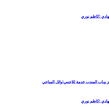
لهادي !كاظم نوري
 وباب المندب خدمة للاجنبي!وائل المياحي
لهادي !كاظم نوري