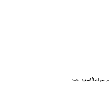
تنتهِ أصلاً !سعيد محمد