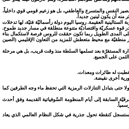
لقصير النفس والمتسرع والعاطفي، بل هو زعيم قومي قوي داخلياً،
منه أن يكون لينين جديداً.
 الستالينية العقيمة. روسيا اليوم دولة رأسماليّة فتيّة، لها تدخلات
ادر قوة عسكريّة واقتصاديّة متنوعة منطلقة في مسار جديد طموح.
ها وعلى المدى الطويل ربما تكون حققت للروس فرصة لاستكمال بناء
أكثر منطقيّة مع محيط متعطش للمزيد من التعاون الإقليمي (الصين
والإدارة المستقرّة بعد تسلمها السلطة منذ وقت قريب، بل هي مرحلة
الثمن على الجميع.
أعطبت له طائرات ومعدات.
ورية أخرى نقيضة.
لا حتى بتبادل التنازلات الرمزية التي تحفظ ماء وجه الطرفين كما
يّة السابقة إلى أيام المنظومة السّوفياتية القديمة وفق أحدث
مياً.
بل ستسجل كنقطة تحول جذرية في شكل النظام العالمي الذي يعاد