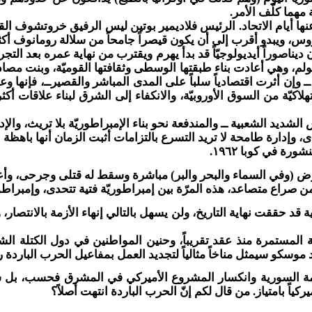
مهما كلّف الأمر.
 عنها أيام الاتحاد. الرئيس فلاديمير بوتين ليس الرفيق خروتشوف ا
، ويبدو أقرب إلى أن يكون قيصراً جامحاً من سلالة رومانوف أكثر 
ديناصوراً أيديولوجيّاً قد بدأ يهرم ويقترب من نهاية عمره بعد التجربة
ولم، وهي أعادت بناء طبقتها الوسطى وثقافتها القوميّة، وبنت مص
 ــ وإن أثرت اقتصادياً سلباً على المدى المباشر والقصيرــ، فإن
لاكيّة من السوق الأوروبيّة، والانكفاء إلى الشرق لبناء علاقات 
ئيس الشديد الشعبية ــ والمندفعة نحو بناء الإمبراطوريّة بلا تريث، 
ى، وإدارة طامحة لا تريد التسرع بالتزامات أثبت الزمان أنها باهظة 
أرض (وفي السماء والبحر والبر) مباشرة وسقط له قتلى وجرحى، و
من صراع متصاعد، هذه المرّة بين إمبراطوريّة فتية تتحدى، وإمبراط
د حققت نهاية التاريخ، ولن يسهل بالتالي إنهاء الأزمة بالانتصار، و
مستمرة منذ عقد تقريباً، وحنين المواطنين في دول الكتلة الشرق
كو سيمثل مناخاً مثالياً لتجديد العمل بمفاعيل الحرب الباردة رس
ور الأزمة السورية وانكسار المشروع الأميركي في المشرق فحسب، 
كياً بامتياز. من قال لكم إنّ الحرب الباردة انتهت أصلاً؟