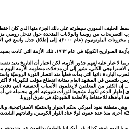
دة بسط الحليف السوري سيطرته على ذلك الجزء منها الذي كان اختطف
روب التصريحات بين روسيا والولايات المتحدة حول تدخل روسي مزعوم
الرئيس بوتين في أكتوبر الماضي بالانسحاب من معاهدة تخفيض
واندفع البعض إلى تشبيه الأزمة الملتهبة حول معركة تحرير 
ربما لا غبار عليه لفهم جذور الأزمة، لكن اعتبار أن التاريخ يعيد ن
ب الباردة ذاتها التي بدأت فعلياً منذ انتصار الثورة الروسيّة واستم
بوريس يلتسين في المشهد العام بمثابة انقطاع مؤقت للكهرباء لا أكثر.
إن الكثير من المعلقين لا يعلمون الأسباب الحقيقية التي دفعت 
وى إظهار الدعم لكوبا، تشجيعاً لثورات شيوعية أخرى محتملة في أميرك
 الباهظة للاحتفاظ بالأنظمة الشيوعيّة في شرق أوروبا.
هي منطقة نفوذ أميركي بحكم الجوار والحتميّة الاستراتيجية، وبالت
ة أخرى منذ عدة عقود، لولا عناد الثوار الكوبيين، وقيادتهم الشديدة
 مختلفة تماماً عن كوبا ١٩٦٢. الروس في سوريا اليوم (وهم كذلك في أوكرانيا بالطبع