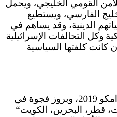
لأمن القومي الخليجي، ويحمل
ليج الفارسي، ويستطيع
اتهم الدينية، وقد يساهم في
ية وكل التحالفات الإسرائيلية
ن كانت كلفتها السياسية
أتفق الثالوث (الخليجي ـ الأمريكي ـ الأسرائيلي) بعد هجمات أرامكو 2019، وبروز فجوة في
، قطر، البحرين، الكويت“