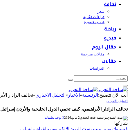
ثقافة
شعر
قراءات فكرية
قصص قصيرة
رياضة
فيديو
مقال اليوم
مقالات مترجمة
مقالات
الدراسات
أنت الآن تتصفح:
الرئيسية
»
الاخبار
»
التحليل الاخباري
»
تحالف الرادار الأ
التحليل الاخباري
تحالف الرادار الأبراهيمي، كيف تحمي الدول الخليجية والأردن إسرائيل
بواسطة
غيث العبيدي
2 مايو,2026
لا توجد تعليقات
شاركها
فيسبوك
تويتر
بينتيريست
البريد الإلكتروني
تيلقرام
واتساب