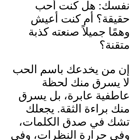
نفسك: هل كنت أحب
حقيقة؟ أم كنت أعيش
وهمًا جميلاً صنعته كذبة
متقنة؟
إن من يخدعك باسم الحب
لا يسرق منك لحظة
عاطفية عابرة، بل يسرق
منك براءة الثقة. يجعلك
تشك في صدق الكلمات،
وفي حرارة النظرات، وفي