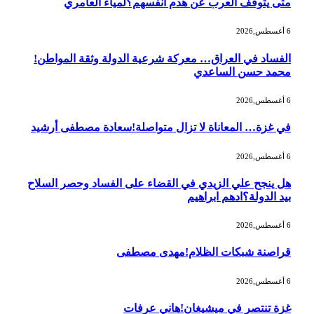
متى يتوقف العرب عن هدم انفسهم؟لمياء العامري
6 أغسطس,2026
الفساد في العراق… معركة شرعية الدولة وثقة المواطن!
محمد حسن الساعدي
6 أغسطس,2026
في غزة… المعاناة لا تزال متواصلة!سعادة مصطفى أرشيد
6 أغسطس,2026
هل ينجح علي الزيدي في القضاء على الفساد وحصر السلاح
بيد الدولة؟ادهم ابراهيم
6 أغسطس,2026
‫قراصنة شبكات الظلام!مهدى مصطفى
6 أغسطس,2026
غزة تنتصر في ميشيغان!هاني عرفات