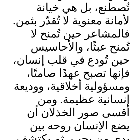
تُصطنع، بل هي خيانة
لأمانة معنوية لا تُقدّر بثمن.
فالمشاعر حين تُمنح لا
تُمنح عبثًا، والأحاسيس
حين تُودع في قلب إنسان،
فإنها تصبح عهدًا صامتًا،
ومسؤولية أخلاقية، ووديعة
إنسانية عظيمة. ومن
أقسى صور الخذلان أن
يضع الإنسان روحه بين
يدي من يحب، ثم يكتشف