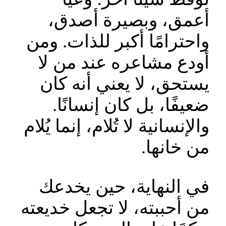
أعمق، وبصيرة أصدق،
واحترامًا أكبر للذات. ومن
أودع مشاعره عند من لا
يستحق، لا يعني أنه كان
ضعيفًا، بل كان إنسانًا.
والإنسانية لا تُلام، إنما يُلام
من خانها.
في النهاية، حين يخدعك
من أحببته، لا تجعل خديعته