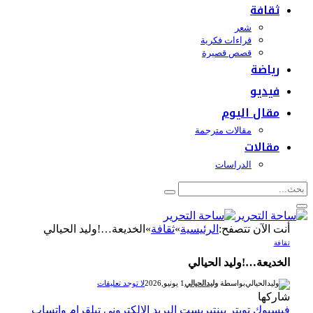
ثقافة
شعر
قراءات فكرية
قصص قصيرة
رياضة
فيديو
مقال اليوم
مقالات مترجمة
مقالات
الدراسات
أنت الآن تتصفح:
الرئيسية
»
ثقافة
»
الخديعة…!وليد الحيالي
ثقافة
الخديعة…!وليد الحيالي
بواسطة
وليدالحيالي
1 يونيو,2026
لا توجد تعليقات
شاركها
فيسبوك
تويتر
بينتيريست
البريد الإلكتروني
تيلقرام
واتساب