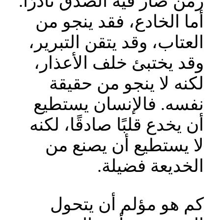
زمن صار فيه الصدق نادرًا.
أما الخادع، فقد ينجو من
العتاب، وقد يتقن التبرير،
وقد يختبئ خلف الأعذار،
لكنه لا ينجو من حقيقة
نفسه. فالإنسان يستطيع
أن يخدع قلبًا صادقًا، لكنه
لا يستطيع أن يصنع من
الخديعة فضيلة.
كم هو مؤلم أن يتحول