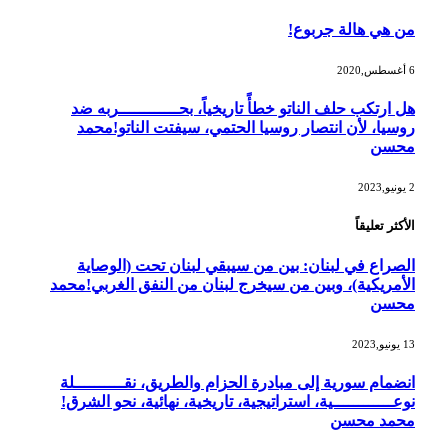
من هي هالة جربوع!
6 أغسطس,2020
هل ارتكب حلف الناتو خطأً تاريخياً، بحــــــــــــربه ضد
روسيا، لأن انتصار روسيا الحتمي، سيفتت الناتو!محمد
محسن
2 يونيو,2023
الأكثر تعليقاً
الصراع في لبنان: بين من سيبقي لبنان تحت (الوصاية
الأمريكية)، وبين من سيخرج لبنان من النفق الغربي!محمد
محسن
13 يونيو,2023
انضمام سورية إلى مبادرة الحزام والطريق، نقــــــــــلة
نوعــــــــــــية، استراتيجية، تاريخية، نهائية، نحو الشرق!
محمد محسن