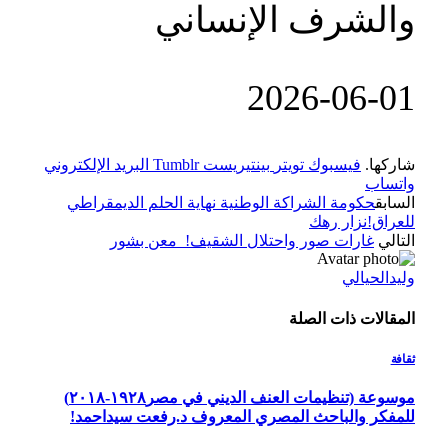
والشرف الإنساني
‎2026-‎06-01
شاركها.
فيسبوك
تويتر
بينتيريست
Tumblr
البريد الإلكتروني
واتساب
السابق
حكومة الشراكة الوطنية نهاية الحلم الديمقراطي
للعراق!نزار رهك
التالي
غارات صور واحتلال الشقيف! معن بشور
وليدالحيالي
المقالات
ذات الصلة
ثقافة
موسوعة (تنظيمات العنف الديني في مصر١٩٢٨-٢٠١٨)
للمفكر والباحث المصري المعروف د.رفعت سيداحمد!