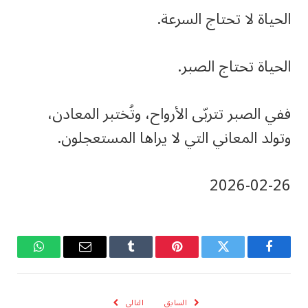
الحياة لا تحتاج السرعة.
الحياة تحتاج الصبر.
ففي الصبر تتربّى الأرواح، وتُختبر المعادن،
وتولد المعاني التي لا يراها المستعجلون.
‎2026-‎02-‎26
فيسبوك
تويتر
بينتيريست
Tumblr
البريد
واتساب
الإلكتروني
السابق
التالي