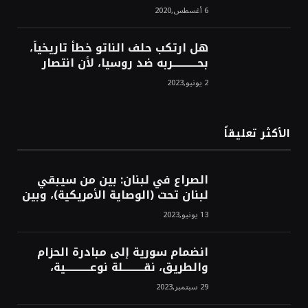
6 أغسطس,2020
هل ارتكب حلف الناتو خطأً تاريخياً،
بحــــــــــــربه ضد روسيا، لأن انتصار
روسيا الحتمي، سيفتت الناتو!محمد
2 يونيو,2023
محسن
الأكثر تعليقاً
الصراع في لبنان: بين من سيبقي
لبنان تحت (الوصاية الأمريكية)، وبين
من سيخرج لبنان من النفق الغربي!
13 يونيو,2023
محمد محسن
انضمام سورية إلى مبادرة الحزام
والطريق، نقــــــــــلة نوعــــــــــــية،
استراتيجية، تاريخية، نهائية، نحو
29 سبتمبر,2023
الشرق!محمد محسن