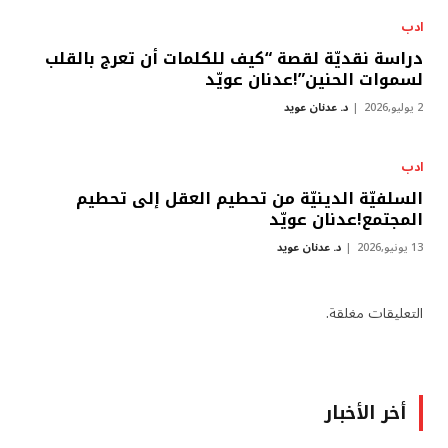
ادب
دراسة نقديّة لقصة “كيف للكلمات أن تعرج بالقلب
لسموات الحنين”!عدنان عويّد
2 يوليو,2026
د. عدنان عويد
ادب
السلفيّة الدينيّة من تحطيم العقل إلى تحطيم
المجتمع!عدنان عويّد
13 يونيو,2026
د. عدنان عويد
التعليقات مغلقة.
أخر الأخبار