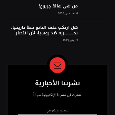
من هي هالة جربوع!
6 أغسطس,2020
هل ارتكب حلف الناتو خطأً تاريخياً،
بحــــــــــــربه ضد روسيا، لأن انتصار
روسيا الحتمي، سيفتت الناتو!محمد
2 يونيو,2023
محسن
نشرتنا الأخبارية
اشترك في نشرتنا الإلكترونية مجاناً
بريدك الإلكتروني