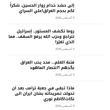
إلى حشد خدام زوار الحسين، شكراً
لكم بحجم العراق!علي السراي
5 أغسطس,2026
روما تكشف المستور.. إسرائيل
تتراجع وحزب الله يرفع السقف.. فما
الذي تغيّر!
5 أغسطس,2026
فتنة العلم… محد يحب العراق
بگدهم ؟انتصار الماهود
5 أغسطس,2026
ماذا تبقى في جعبة ترامب بعد ان
تحولت تصريحاته بشان ايران الى
نكات!كاظم نوري
5 أغسطس,2026