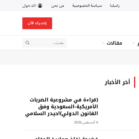
راسلنا
سياسة الخصوصية
من نحن
الدخول
إشترك الآن
مقالات
أخر الأخبار
(قراءة في مشروعية الضربات
الأمريكية-السعودية وفق
القانون الدولي)!حيدر السلامي
6 أغسطس,2026