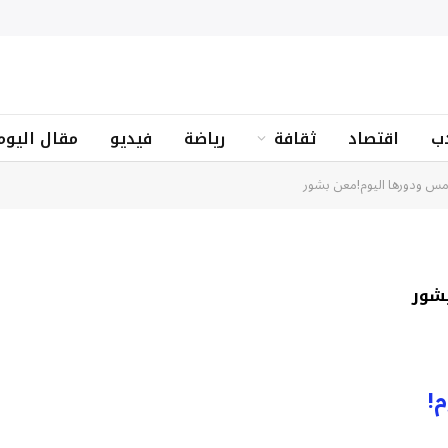
ب
اقتصاد
ثقافة
رياضة
فيديو
مقال اليوم
لأمس ودورها اليوم!معن بشور
بشور
م!