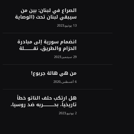
الصراع في لبنان: بين من
سيبقي لبنان تحت (الوصاية
الأمريكية)، وبين من سيخرج
13 يونيو,2023
لبنان من النفق الغربي!محمد
محسن
انضمام سورية إلى مبادرة
الحزام والطريق، نقــــــــــلة
نوعــــــــــــية، استراتيجية، تاريخية،
29 سبتمبر,2023
نهائية، نحو الشرق!محمد محسن
من هي هالة جربوع!
6 أغسطس,2020
هل ارتكب حلف الناتو خطأً
تاريخياً، بحــــــــــــربه ضد روسيا،
لأن انتصار روسيا الحتمي،
2 يونيو,2023
سيفتت الناتو!محمد محسن