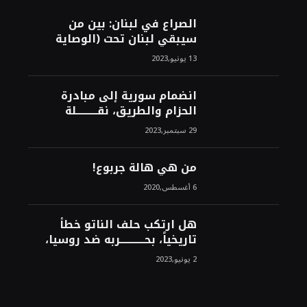
الصراع في لبنان: بين من
سيبقي لبنان تحت (الوصاية
الأمريكية)، وبين من سيخرج
13 يونيو,2023
لبنان من النفق الغربي!محمد
محسن
انضمام سورية إلى مبادرة
الحزام والطريق، نقــــــــــلة
نوعــــــــــــية، استراتيجية، تاريخية،
29 سبتمبر,2023
نهائية، نحو الشرق!محمد محسن
من هي هالة جربوع!
6 أغسطس,2020
هل ارتكب حلف الناتو خطأً
تاريخياً، بحــــــــــــربه ضد روسيا،
لأن انتصار روسيا الحتمي،
2 يونيو,2023
سيفتت الناتو!محمد محسن