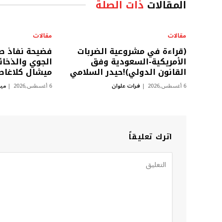
المقالات
ذات الصلة
مقالات
مقالات
(قراءة في مشروعية الضربات
فضيحة نفاذ صو
الأمريكية-السعودية وفق
الجوي والذخائر
القانون الدولي)!حيدر السلامي
ميشال كلاغا
6 أغسطس,2026
فرات علوان
6 أغسطس,2026
مي
اترك تعليقاً