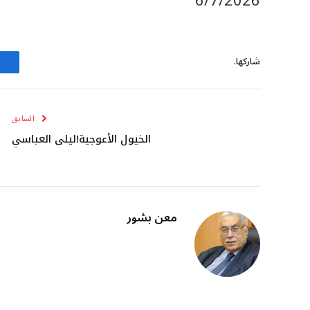
6/7/2026
شاركها.
السابق
الخيول الأعوجية!ليلى العباسي
معن بشور