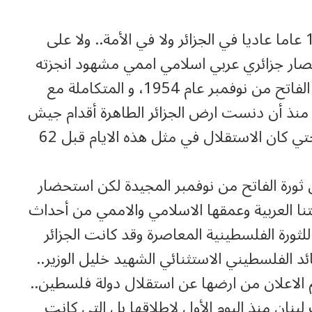
لم يكن الخامس من شهر تموز(جويلية) 1962 عاما عاديا في الجزائر ولا في الأمة.. ولا على
نتصار جزائري عربي اسلامي اممي مشهود انجزته
ثورة المليون ونصف شهيد التي انطلقت في الفاتح من نوفمبر عام 1954، و المتكاملة مع
جزائر المتواصلة على مدى 131 عاما منذ أن دنست ارض الجزائر الطاهرة أقدام جيش
الاستعمار الفرنسي ليواجه الثورة تلو الأخرى حتي كان الاستقلال في مثل هذه الايام قبل 62
 ثورة الفاتح من نوفمبر المجيدة لكن استحضار
تنا العربية وعمقها الاسلامي والاممي من أحداث
ثورة الفلسطينية المعاصرة وقد كانت الجزائر
 الفلسطيني الاستثنائي الشهيد خليل الوزير..
تم الاعلان من ارضها عن استقلال دولة فلسطين..
نان منذ اليوم الأول لإطلاقها بل التي كانت