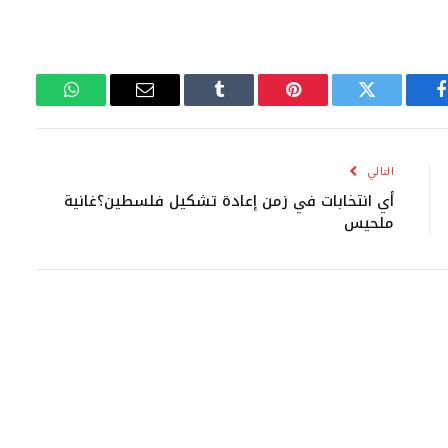
فيسبوك
تويتر
بينتيريست
Tumblr
البريد
واتساب
الإلكتروني
التالي
أي انتخابات في زمن إعادة تشكيل فلسطين؟غانية
ملحيس