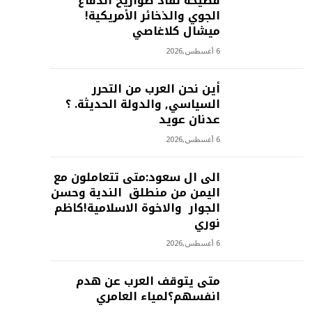
فضيحة نفاذ صواريخ الدفاع
الجوي والذخائر الأمريكية!
ميشال كلاغاصي
6 أغسطس,2026
أين نحن العرب من التحرر
السياسي, والدولة الحديثة. ؟
عدنان عويد
6 أغسطس,2026
الى ال سعود:متى تتعاملون مع
اليمن من منطلق الندية وحسن
الجوار والاخوة الاسلامية!كاظم
نوري
6 أغسطس,2026
متى يتوقف العرب عن هدم
انفسهم؟لمياء العامري