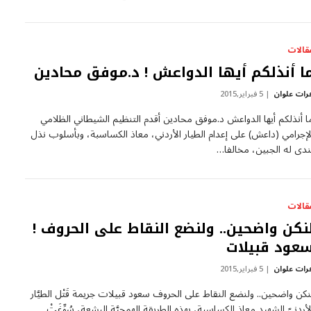
قالات
ا أنذلكم أيها الدواعش ! د.موفق محادين
رات علوان
5 فبراير,2015
ا أنذلكم أيها الدواعش د.موفق محادين أقدم التنظيم الشيطاني الظلامي
لإجرامي (داعش) على إعدام الطيار الأردني، معاذ الكساسبة، وبأسلوب نذل
ندى له الجبين، مخالفا…
قالات
نكن واضحين.. ولنضع النقاط على الحروف !
عود قبيلات
رات علوان
5 فبراير,2015
نكن واضحين.. ولنضع النقاط على الحروف سعود قبيلات جريمة قَتْل الطيَّار
لأردنيّ الشهيد معاذ الكساسبة، بهذه الطريقة الهمجيَّة البشعة، سُوِّغَتْ