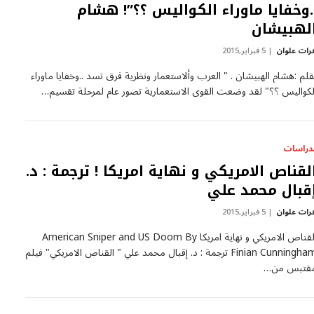
.وخفايا ماوراء الكواليس ؟؟”! هشام
لهبيشان
رات علوان
5 فبراير,2015
قلم :هشام الهبيشان . " العرب وألاستعمار ونظرية فرق تسد ..وخفايا ماوراء
لكواليس ؟؟" لقد وضعت القوى الاستعمارية تصور عام لمرحلة تقسيم…
لدراسات
لقناص الامريكي و نهاية امريكا ! ترجمة : د.
قبال محمد علي
رات علوان
5 فبراير,2015
القناص الامريكي و نهاية امريكا American Sniper and US Doom By
Finian Cunningham ترجمة : د. إقبال محمد علي " القناص الامريكي" فيلم
قتبس من…