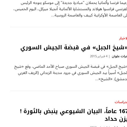
عيما فرنسا وألمانيا يحملان "مبادرة جديدة" إلى موسكو يتوجه الرئيس
لفرنسي فرانسوا هولاند والمستشارة الألمانية أنجيلا ميركل، اليوم الخميس،
لى العاصمة الأوكرانية كييف والعاصمة الروسية…
لاخبار
شيخ الجبل» في قبضة الجيش السوري
رات علوان
4 فبراير,2015
شيخ الجبل» في قبضة الجيش السوري صباح الأحد الماضي، وقع «شيخ
لجبل» أسيراً بيد الجيش السوري في جرود مدينة الزبداني (الريف الغربي
دمشق). «الشيخ»…
لدراسات
167 عاماً، البيان الشيوعي ينبض بالثورة !
زن حداد