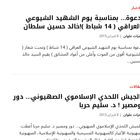
لاخبار
عوة… بمناسبة يوم الشهيد الشيوعي
عراقي ( 14 شباط )!خالد حسين سلطان
رات علوان
8 فبراير,2015
دعوة بمناسبة يوم الشهيد الشيوعي العراقي ( 14 شباط ) وتحت شعار (
لشيوعية أقوى من الموت وأعلى من أعواد المشانق ) يقيم السيد خالد
سين…
قالات
لجيش اللحدي الإسلاموي الصهيوني… دور
مصير ! د. سليم حربا
رات علوان
8 فبراير,2015
لجيش اللحدي الإسلاموي الصهيوني… دور ومصير د. سليم حربا أعطت
هيونية الأغيار كالصهيونية المسيحية والصهيونية الإسلامية، الصهيونية
ليهودية قوة مضافة في إطار المشروع الصهيوني وقاعدته…