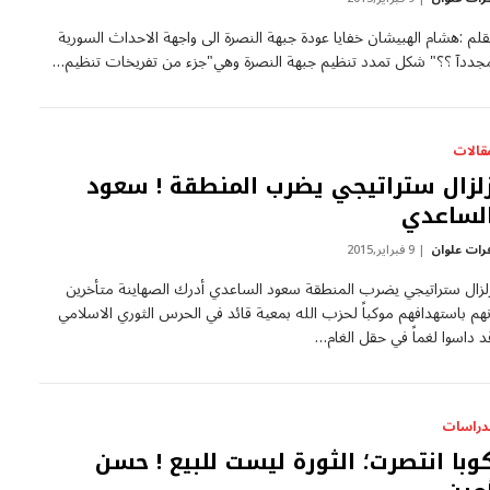
قلم :هشام الهبيشان خفايا عودة جبهة النصرة الى واجهة الاحداث السورية
جددآ ؟؟" شكل تمدد تنظيم جبهة النصرة وهي"جزء من تفريخات تنظيم…
قالات
لزال ستراتيجي يضرب المنطقة ! سعود
لساعدي
رات علوان
9 فبراير,2015
لزال ستراتيجي يضرب المنطقة سعود الساعدي أدرك الصهاينة متأخرين
نهم باستهدافهم موكباً لحزب الله بمعية قائد في الحرس الثوري الاسلامي
د داسوا لغماً في حقل الغام…
لدراسات
وبا انتصرت؛ الثورة ليست للبيع ! حسن