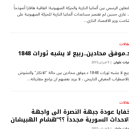
لتعاون الرسمي بين ألمانيا النازية والحركة الصهيونية: اتفاقية هافارا أنموذجاً
. غازي حسين لم تقتصر مساعدات ألمانيا النازية للحركة الصهيونية على
اخت وزير الاقتصاد النازي…
قالات
.موفق محادين..ربيع لا يشبه ثورات 1848
رات علوان
9 فبراير,2015
ربيع لا يشبه ثورات 1848 د.موفق محادين بين حالة "الانكار" والتشوش
الاضطراب المعرفي التاريخي ، لا يريد بعضهم ان يراجع مقارباته…
قالات
فايا عودة جبهة النصرة الى واجهة
لاحداث السورية مجددآ ؟؟”هشام الهبيشان
رات علوان
9 فبراير,2015