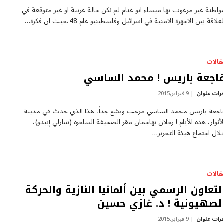
واطنة غير مرغوب بها ميساء ابو غنام لم تكن حالة غريبة او غير متوقعة في
لعلاقة بين الاجهزة الامنية في اسرائيل وفلسطينيو عام 48،حيث ان فكرة…
قالات
اجعة باريس ! محمد الساسي
رات علوان
9 فبراير,2015
اجعة باريس محمد الساسي مرعب وبشع جداً، هذا الذي حدث في مدينة
لأنوار، هذه الأيام ! رجلان يهاجمان مقر الصحيفة الساخرة (شارلي إيبدو)،
لال اجتماع هيئة التحرير…
قالات
لتعاون الرسمي بين ألمانيا النازية والحركة
لصهيونية ! د. غازي حسين
رات علوان
9 فبراير,2015