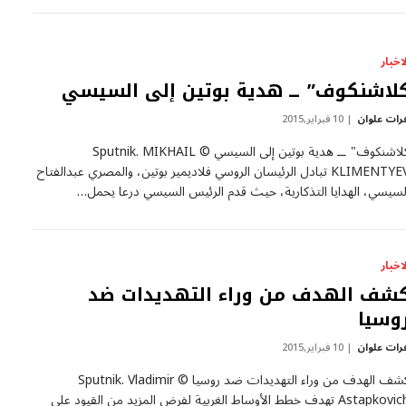
لاخبار
لاشنكوف” ــ هدية بوتين إلى السيسي
رات علوان
10 فبراير,2015
كلاشنكوف" ــ هدية بوتين إلى السيسي © Sputnik. MIKHAIL
KLIMENTYEV تبادل الرئيسان الروسي فلاديمير بوتين، والمصري عبدالفتاح
لسيسي، الهدايا التذكارية، حيث قدم الرئيس السيسي درعا يحمل…
لاخبار
شف الهدف من وراء التهديدات ضد
وسيا
رات علوان
10 فبراير,2015
كشف الهدف من وراء التهديدات ضد روسيا © Sputnik. Vladimir
Astapkovich تهدف خطط الأوساط الغربية لفرض المزيد من القيود على