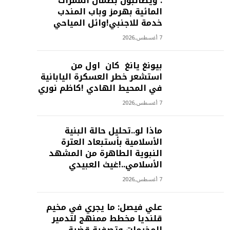
: ويطالبون بضمان الممرات
المائية بهرمز وباب المندب
خدمة للاجنبي!وائل المياحي
7 أغسطس,2026
بيونغ يانغ كان اول من
استشعر خطر العسكرة اليابانية
في المحيط الهادي !كاظم نوري
7 أغسطس,2026
ماذا لو..تحليل حالة البنية
الأسلامية بأستبعاد العترة
النبوية الطاهرة من المشهد
الأسلامي..!غيث العبيدي
7 أغسطس,2026
علي فيصل: ما يجري في مخيم
قلنديا مخطط ممنهج لتدمير
المخيمات وتصفية قضية