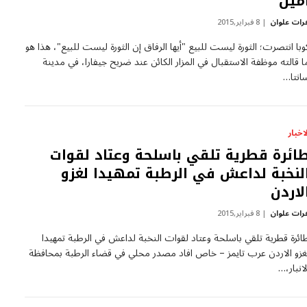
مين
رات علوان
8 فبراير,2015
وبا انتصرت؛ الثورة ليست للبيع "أيها الرفاق إن الثورة ليست للبيع"، هذا هو
ا قالته موظفة الاستقبال في المزار الكائن عند ضريح جيفارا، في مدينة
انتا…
لاخبار
ائرة قطرية تلقي باسلحة وعتاد لقوات
لنخبة لداعش في الرطبة تمهيدا لغزو
لاردن
رات علوان
8 فبراير,2015
ائرة قطرية تلقي باسلحة وعتاد لقوات النخبة لداعش في الرطبة تمهيدا
غزو الاردن عرب تايمز – خاص افاد مصدر محلي في قضاء الرطبة بمحافظة
لانبار،…