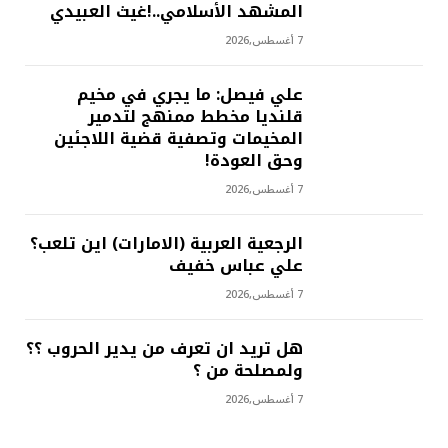
المشهد الأسلامي..!غيث العبيدي
7 أغسطس,2026
علي فيصل: ما يجري في مخيم
قلنديا مخطط ممنهج لتدمير
المخيمات وتصفية قضية اللاجئين
وحق العودة!
7 أغسطس,2026
الرجعية العربية (الامارات) اين تلعب؟
علي عباس خفيف
7 أغسطس,2026
هل تريد ان تعرف من يدير الحروب ؟؟
ولمصلحة من ؟
7 أغسطس,2026