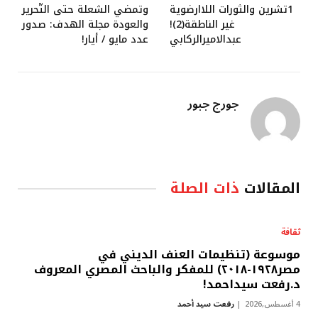
1تشرين والثورات اللاارضوية
وتمضي الشعلة حتى التّحرير
غير الناطقة(2)!
والعودة مجلة الهدف: صدور
عبدالاميرالركابي
عدد مايو / أيار!
جورج جبور
المقالات
ذات الصلة
ثقافة
موسوعة (تنظيمات العنف الديني في
مصر١٩٢٨-٢٠١٨) للمفكر والباحث المصري المعروف
د.رفعت سيداحمد!
4 أغسطس,2026
رفعت سيد أحمد