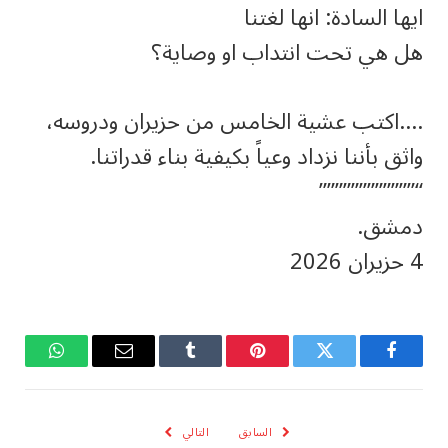
ايها السادة: انها لغتنا
هل هي تحت انتداب او وصاية؟
….اكتب عشية الخامس من حزيران ودروسه،
واثق بأننا نزداد وعياً بكيفية بناء قدراتنا.
“””””””””””””
دمشق.
4 حزيران 2026
فيسبوك
تويتر
بينتيريست
Tumblr
البريد
واتساب
الإلكتروني
السابق
التالي