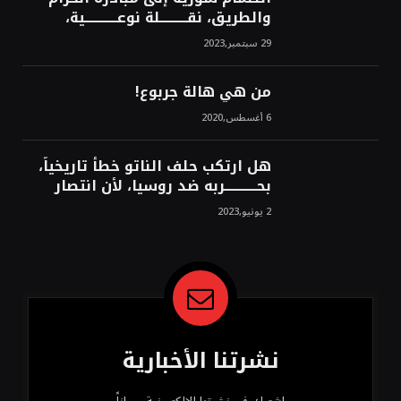
والطريق، نقــــــــــلة نوعــــــــــــية،
استراتيجية، تاريخية، نهائية، نحو
29 سبتمبر,2023
الشرق!محمد محسن
من هي هالة جربوع!
6 أغسطس,2020
هل ارتكب حلف الناتو خطأً تاريخياً،
بحــــــــــــربه ضد روسيا، لأن انتصار
روسيا الحتمي، سيفتت الناتو!محمد
2 يونيو,2023
محسن
نشرتنا الأخبارية