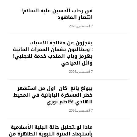
في رحاب الحسين عليه السلام!
انتصار الماهود
7 أغسطس,2026
يعجزون عن معالجة الاسباب
: ويطالبون بضمان الممرات المائية
بهرمز وباب المندب خدمة للاجنبي!
وائل المياحي
7 أغسطس,2026
بيونغ يانغ كان اول من استشعر
خطر العسكرة اليابانية في المحيط
الهادي !كاظم نوري
7 أغسطس,2026
ماذا لو..تحليل حالة البنية الأسلامية
بأستبعاد العترة النبوية الطاهرة من