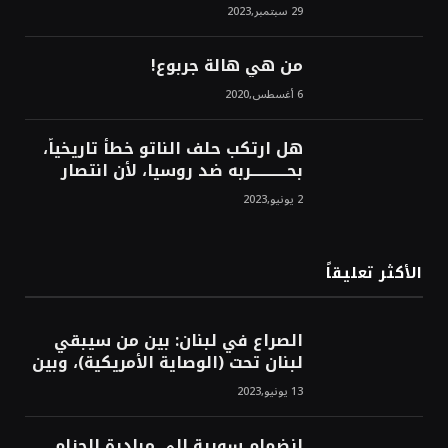
استراتيجية، تاريخية، نهائية، نحو
29 سبتمبر,2023
الشرق!محمد محسن
من هي هالة جربوع!
6 أغسطس,2020
هل ارتكب حلف الناتو خطأً تاريخياً،
بحــــــــــــربه ضد روسيا، لأن انتصار
روسيا الحتمي، سيفتت الناتو!محمد
2 يونيو,2023
محسن
الأكثر تعليقاً
الصراع في لبنان: بين من سيبقي
لبنان تحت (الوصاية الأمريكية)، وبين
من سيخرج لبنان من النفق الغربي!
13 يونيو,2023
محمد محسن
انضمام سورية إلى مبادرة الحزام