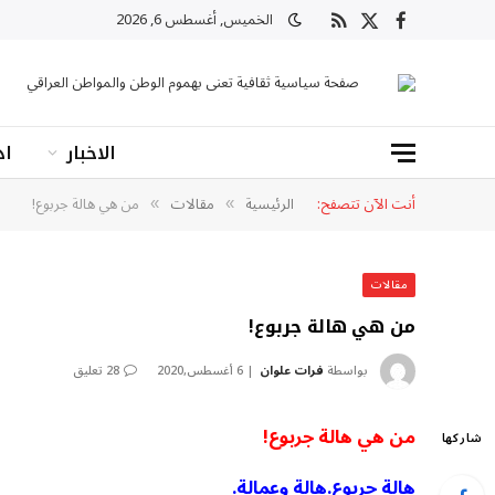
الخميس, أغسطس 6, 2026
X
فيسبوك
RSS
(Twitter)
صفحة سياسية ثقافية تعنى بهموم الوطن والمواطن العراقي
الاخبار
اد
أنت الآن تتصفح:
الرئيسية
مقالات
من هي هالة جربوع!
»
»
مقالات
من هي هالة جربوع!
بواسطة
فرات علوان
6 أغسطس,2020
28 تعليق
من هي هالة جربوع!
شاركها
هالة جربوع.هالة وعمالة.