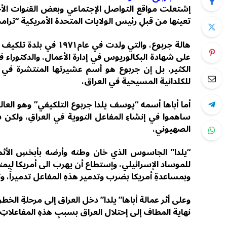
إشتعلت مواقع التواصل الإجتماعي وبعض القنوات الأخبا
تعينها من قبلِ رئيس الولايات المتحدة الأمريكية “ترامب
هالة جربوع، والتي ولدت
على شهادة البكالوريوس في إدارة الأعمال، والدكتوراء 
الكثير، بل إن جربوع هو أسم عشيرتها المنتشرة في
للكلدانية المسيحية في العراق،
أما أباها أسمه “يوسف يلدا جربوع التلكيفي” وهو العالم 
ساهموا في إنشاءِ المفاعل النووية في العراقِ، ولكن
الصهيوني،
“يلدا” الجاسوس الذي خان وطنه وأرضه بأبخسِ الأثم
للموساد الإسرائيلي، وإستطاع أن يهرب الى أمريكا ليمنح
وبمساعدةِ أمريكا بضرب وتدمير هذهِ المفاعل تدميراََ، وتحديدا
وعلى أثر عمالة أباها” يلدا” دخل العراق إلى مرحلةِ الخط
نهاية المطاف إلى إحتلال العراق بسببِ هذهِ المفاعلاتِ.