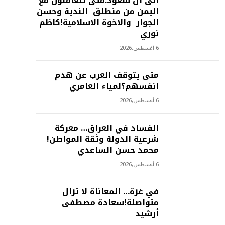
الى ال سعود:متى تتعاملون مع
اليمن من منطلق الندية وحسن
الجوار والاخوة الاسلامية!كاظم
نوري
6 أغسطس,2026
متى يتوقف العرب عن هدم
انفسهم؟لمياء العامري
6 أغسطس,2026
الفساد في العراق… معركة
شرعية الدولة وثقة المواطن!
محمد حسن الساعدي
6 أغسطس,2026
في غزة… المعاناة لا تزال
متواصلة!سعادة مصطفى
أرشيد