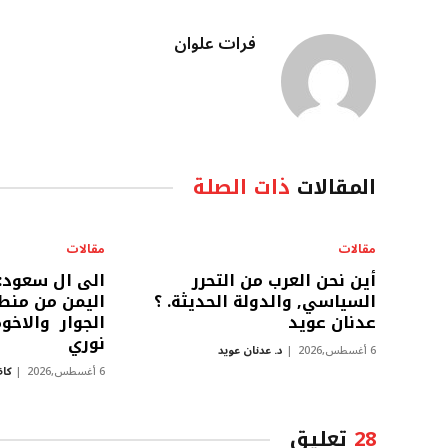
فرات علوان
المقالات
ذات الصلة
مقالات
مقالات
أين نحن العرب من التحرر
الى ال سعود:
السياسي, والدولة الحديثة. ؟
اليمن من منط
عدنان عويد
الجوار والاخو
نوري
6 أغسطس,2026
د. عدنان عويد
6 أغسطس,2026
كاظ
28
تعليق