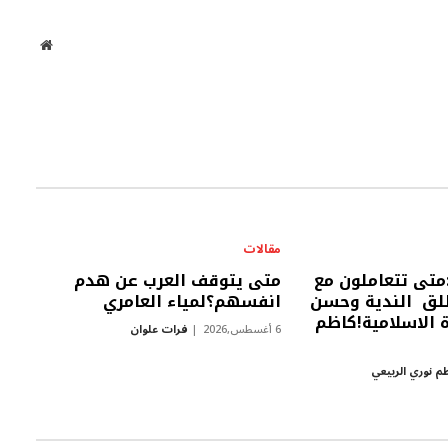
موقع
الويب
مقالات
متى تتعاملون مع
متى يتوقف العرب عن هدم
لق الندية وحسن
انفسهم؟لمياء العامري
ة الاسلامية!كاظم
6 أغسطس,2026
فرات علوان
م نوري الربيعي