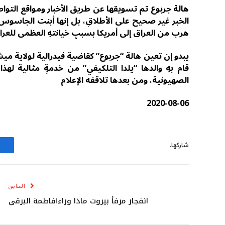
هالة جربوع تم تسويقها عن طريق الأخبار ومواقع التواصل
الخبر غير صحيح على الأطلاقِ، بل إنها أبنت الجاسوس
هرب من العراق إلى أمريكا بسببِ خيانتهِ العظمى للعر
يبدو إن تعين هالة “جربوع” كقاضية فيدرالية لولاية ميشي
قام بهِ والدها “يلدا التلكيفي” من خدمةِِ مثالية لهذ
الصهيونية، ومن بعدها تلاقفه الإعلام
2020-08-06
شاركها.
السابق
انفجار مرفأ بيروت ماذا وراء!فاطمة البرقي