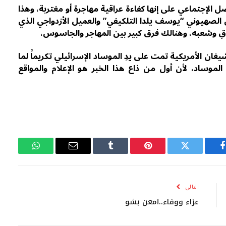
 الإجتماعي على إنها كفاءة عراقية مهاجرة أو مغتربة، وهذا
 الصهيوني “يوسف يلدا التلكيفي” والعميل الأزدواجي الذي
اقِ وشعبه، وهنالك فرق كبير بين المهاجر والجاسوس،
غان الأمريكية تمت على يدِ الموساد الإسرائيلي تكريماََ لما
ا الموساد، لأن أول من ذاع هذا الخبر هو الإعلام والمواقع
فيسبوك
تويتر
بينتيريست
Tumblr
البريد
واتساب
الإلكتروني
التالي
عزاء ووفاء..!معن بشو