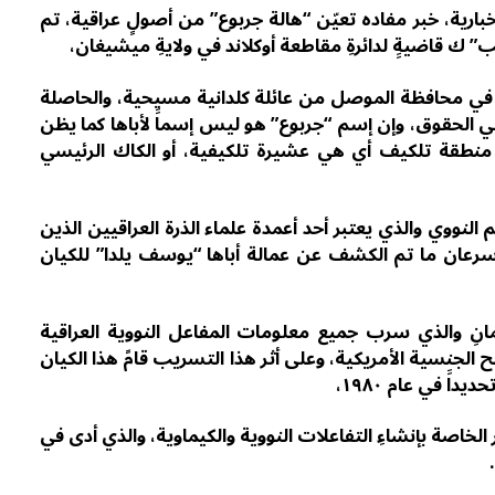
رية، خبر مفاده تعيّن “هالة جربوع” من أصولِِ عراقية، تم
” ك قاضيةِِ لدائرةِ مقاطعة أوكلاند في ولايةِ ميشيغان،
 في عام١٩٧١ في بلدة تلكيف في محافظة الموصل من عائلة كلدانية مسيحية، والحاصلة
في الحقوق، وإن إسم “جربوع” هو ليس إسماََ لأباها كما يظن
 منطقة تلكيف أي هي عشيرة تلكيفية، أو الكاك الرئيسي
النووي والذي يعتبر أحد أعمدة علماء الذرة العراقيين الذين
 سرعان ما تم الكشف عن عمالة أباها “يوسف يلدا” للكيان
انِ والذي سرب جميع معلومات المفاعل النووية العراقية
 الجنسية الأمريكية، وعلى أثر هذا التسريب قامً هذا الكيان
ََ في عام ١٩٨٠،
ر الخاصة بإنشاءِ التفاعلات النووية والكيماوية، والذي أدى في