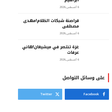
6 أغسطس,2026
‫قراصنة شبكات الظلام!مهدى
مصطفى
6 أغسطس,2026
غزة تنتصر في ميشيغان!هاني
عرفات
6 أغسطس,2026
على وسائل التواصل
Twitter
Facebook