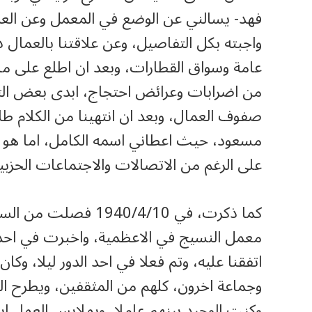
فهد- يسالني عن الوضع في المعمل وعن العم
واجبته بكل التفاصيل، وعن علاقتنا بالعمال
عامة وسواق القطارات، وبعد ان اطلع على م
من اضرابات وعرائض احتجاج، ابدى بعض ال
صفوف العمال، وبعد ان انتهينا من الكلام طل
مسعود، حيث اعطاني اسمه الكامل، اما هو فل
على الرغم من الاتصالات والاجتماعات الحزبية
معمل النسيج في الاعظمية، واخبرت في احد 
اتفقنا عليه، وتم فعلا في احد الدور ليلا، وك
وجماعة اخرون، كلهم من المثقفين، ويطرح ا
وكنت الوحيد بينهم عاملا، وبملابس العمل ا