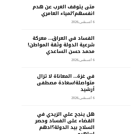
متى يتوقف العرب عن هدم
انفسهم؟لمياء العامري
6 أغسطس,2026
الفساد في العراق… معركة
شرعية الدولة وثقة المواطن!
محمد حسن الساعدي
6 أغسطس,2026
في غزة… المعاناة لا تزال
متواصلة!سعادة مصطفى
أرشيد
6 أغسطس,2026
هل ينجح علي الزيدي في
القضاء على الفساد وحصر
السلاح بيد الدولة؟ادهم
ابراهيم