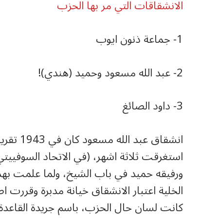
الانشقاقات التي مر بها الحزب
1- جماعة ذنون ايوب
2- عبد الله مسعود وحميد (هندي)!
3- داود الصائغ
انشقاق عب
استغرقت ثلاثة اشهر، (في الاتحاد السوفييتي
ورفيقه حميد في باب الشيخ، ولما علمت بهذ
الخلية اعتبار الانشقاق خيانة مدبرة وقررت اص
كانت لسان حال الحزب، باسم جريدة القاعدة