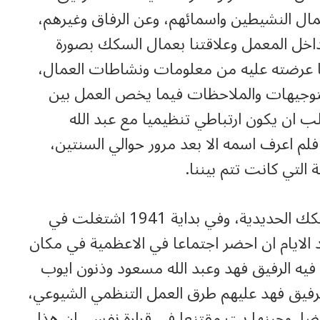
ال النشيطين واسمائهم، وعن الرفاق وغيرهم،
 داخل المعمل وعلاقتنا بعمال السكك بصورة
ا عرضته عليه من معلومات ونشاطات العمال،
توجيهات والملاحظات فيما يخص العمل بين
ب ان يكون ارتباطي تنظيميا مع عبد الله
م اعرف اسمه الا بعد مرور حوالي السنتين،
 التي كانت تتم بيننا.
كما ذكرت، في 1940/4/10 فصلت من السكك الحديدية، وفي بداية 1941 اشتغلت في
الايام ان احضر اجتماعا في الاعظمية في مكان
ان فيه الرفيق فهد وعبد الله مسعود وذنون ايوب
لرفيق فهد عليهم طرق العمل التنظمي الشيوعي،
يضا. وحينها بت مقتنعا في قرارة نفسي ان هذا