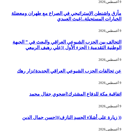
9 أغسطس,2026
مأزق واشنطن الإستراتيجي في الصراع مع طهران ومعضلة
الخيارات المستحيلة..!غيث العبيدي
9 أغسطس,2026
التحالف بين الحزب الشيوعي العراقي والبعث في ” الجبهة
الوطنية التقدمية ( الجزء الأول )!علي رهيف الربيعي
9 أغسطس,2026
عن تحالفات الحزب الشيوعي العراقي الجديدة!نزار رهك
9 أغسطس,2026
اتفاقية مكة للدفاع المشترك!اضحوي جفال محمد
9 أغسطس,2026
(( زيارة على أشلاء الجسدِ النازف))!حسن جمال الدين
9 أغسطس,2026