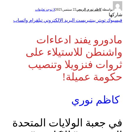
بواسطة
كاظم نوري الربيعي
22 سبتمبر,2025
لا توجد تعليقات
شاركها
فيسبوك
تويتر
بينتيريست
البريد الإلكتروني
تيلقرام
واتساب
مادورو يفند ادعاءات
واشنطن للاستيلاء على
ثروات فنزويلا وتنصيب
حكومة عميلة!
كاظم نوري
في جعبة الولايات المتحدة