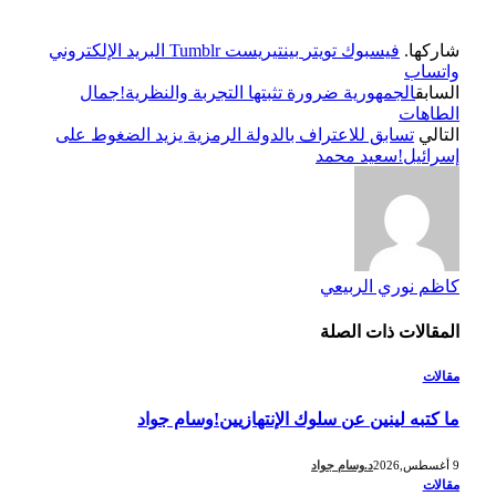
شاركها.
فيسبوك
تويتر
بينتيريست
Tumblr
البريد الإلكتروني
واتساب
السابق
الجمهورية ضرورة تثبتها التجربة والنظرية!جمال
الطاهات
التالي
تسابق للاعتراف بالدولة الرمزية يزيد الضغوط على
إسرائيل!سعيد محمد
كاظم نوري الربيعي
المقالات
ذات الصلة
مقالات
ما كتبه لينين عن سلوك الإنتهازيين!وسام جواد
9 أغسطس,2026
د.وسام جواد
مقالات