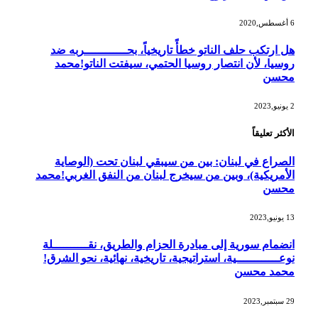
6 أغسطس,2020
هل ارتكب حلف الناتو خطأً تاريخياً، بحــــــــــــربه ضد
روسيا، لأن انتصار روسيا الحتمي، سيفتت الناتو!محمد
محسن
2 يونيو,2023
الأكثر تعليقاً
الصراع في لبنان: بين من سيبقي لبنان تحت (الوصاية
الأمريكية)، وبين من سيخرج لبنان من النفق الغربي!محمد
محسن
13 يونيو,2023
انضمام سورية إلى مبادرة الحزام والطريق، نقــــــــــلة
نوعــــــــــــية، استراتيجية، تاريخية، نهائية، نحو الشرق!
محمد محسن
29 سبتمبر,2023