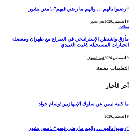
“رضيوا بالهم … والهم ما رضي فيهم”،.!معن بشور
9 أغسطس,2026
معن بشور
مقالات
مأزق واشنطن الإستراتيجي في الصراع مع طهران ومعضلة
الخيارات المستحيلة..!غيث العبيدي
9 أغسطس,2026
غيث العبيدي
التعليقات مغلقة.
أخر الأخبار
ما كتبه لينين عن سلوك الإنتهازيين!وسام جواد
9 أغسطس,2026
“رضيوا بالهم … والهم ما رضي فيهم”،.!معن بشور