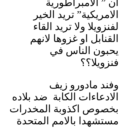
ان ” الامبراطورية
الامريكية” تريد الخير
لفنزويلا ولا تريد القاء
القنابل او غزوها لانهم
يحبون الناس في
فنزويلا؟؟
وفند مادورو زيف
الادعاءات الكابة ضد بلاده
بخصوص اكذوبة المخدرات
مستشهدا بالامم المتحدة