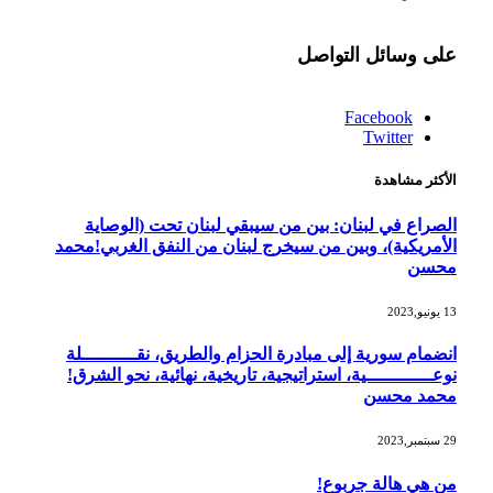
على وسائل التواصل
Facebook
Twitter
الأكثر مشاهدة
الصراع في لبنان: بين من سيبقي لبنان تحت (الوصاية
الأمريكية)، وبين من سيخرج لبنان من النفق الغربي!محمد
محسن
13 يونيو,2023
انضمام سورية إلى مبادرة الحزام والطريق، نقــــــــــلة
نوعــــــــــــية، استراتيجية، تاريخية، نهائية، نحو الشرق!
محمد محسن
29 سبتمبر,2023
من هي هالة جربوع!