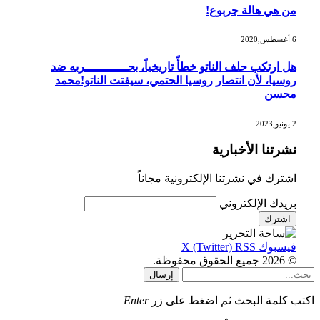
من هي هالة جربوع!
6 أغسطس,2020
هل ارتكب حلف الناتو خطأً تاريخياً، بحــــــــــــربه ضد
روسيا، لأن انتصار روسيا الحتمي، سيفتت الناتو!محمد
محسن
2 يونيو,2023
نشرتنا الأخبارية
اشترك في نشرتنا الإلكترونية مجاناً
بريدك الإلكتروني
فيسبوك
RSS
X (Twitter)
© 2026 جميع الحقوق محفوظة.
إرسال
اكتب كلمة البحث ثم اضغط على زر
Enter