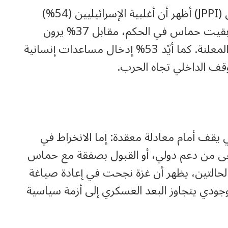
استطلاع أجراه معهد سياسة الشعب اليهودي (JPPI) أظهر أن أغلبية الإسرائيليين (54%)
يفضلون إتمام صفقة لإعادة الأسرى حتى لو بقيت حماس في الحكم، مقابل 37% يرون
ضرورة استمرار الحرب حتى تحقيق الأهداف المعلنة. كما أيّد 53% إدخال مساعدات إنسانية
وقف الداخلي تجاه الحرب.
 يقف أمام معادلة معقدة: إما الانخراط في
قى من دعم دولي، أو القبول بصفقة مع حماس
الحالتين، يظهر أن غزة نجحت في إعادة صياغة
وجودي يتجاوز البعد العسكري إلى أزمة سياسية