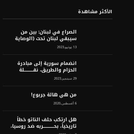
الأكثر مشاهدة
الصراع في لبنان: بين من
سيبقي لبنان تحت (الوصاية
الأمريكية)، وبين من سيخرج
13 يونيو,2023
لبنان من النفق الغربي!محمد
محسن
انضمام سورية إلى مبادرة
الحزام والطريق، نقــــــــــلة
نوعــــــــــــية، استراتيجية، تاريخية،
29 سبتمبر,2023
نهائية، نحو الشرق!محمد محسن
من هي هالة جربوع!
6 أغسطس,2020
هل ارتكب حلف الناتو خطأً
تاريخياً، بحــــــــــــربه ضد روسيا،
لأن انتصار روسيا الحتمي،