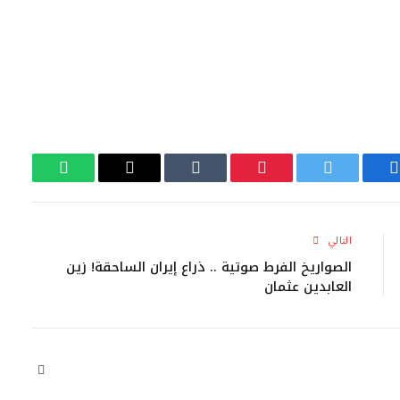
فيسبوك
تويتر
بينتيريست
Tumblr
البريد
واتساب
الإلكتروني
التالي
الصواريخ الفرط صوتية .. ذراع إيران الساحقة! زين
العابدين عثمان
موقع
الويب