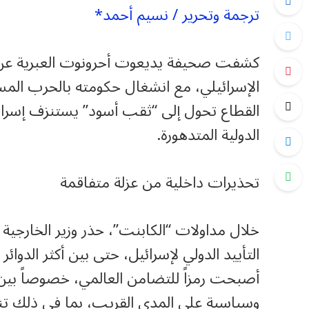
ترجمة وتحرير / نسيم أحمد*
كشفت صحيفة يديعوت أحرونوت العبرية عن ت
الإسرائيلي، مع انشغال حكومته بالحرب الم
القطاع تحول إلى “ثقب أسود” يستنزف إسرائيل 
الدولية المتدهورة.
تحذيرات داخلية من عزلة متفاقمة
خلال مداولات “الكابنت”، حذر وزير الخارج
التأييد الدولي لإسرائيل، حتى بين أكثر الدوائر 
أصبحت رمزاً للتضامن العالمي، خصوصاً بين ا
وسياسية على المدى القريب، بما في ذلك تنا