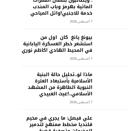
: ويطالبون بضمان الممرات
المائية بهرمز وباب المندب
خدمة للاجنبي!وائل المياحي
7 أغسطس,2026
بيونغ يانغ كان اول من
استشعر خطر العسكرة اليابانية
في المحيط الهادي !كاظم نوري
7 أغسطس,2026
ماذا لو..تحليل حالة البنية
الأسلامية بأستبعاد العترة
النبوية الطاهرة من المشهد
الأسلامي..!غيث العبيدي
7 أغسطس,2026
علي فيصل: ما يجري في مخيم
قلنديا مخطط ممنهج لتدمير
المخيمات وتصفية قضية