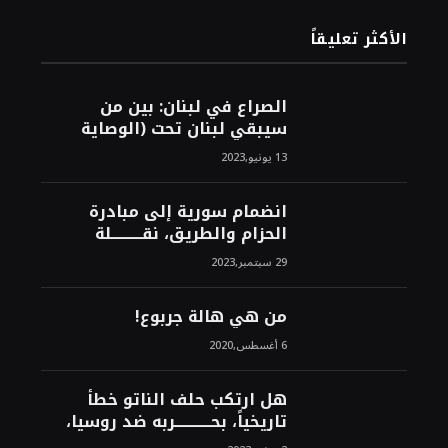
الأكثر تعليقاً
الصراع في لبنان: بين من
سيبقي لبنان تحت (الوصاية
الأمريكية)، وبين من سيخرج
13 يونيو,2023
لبنان من النفق الغربي!محمد
محسن
انضمام سورية إلى مبادرة
الحزام والطريق، نقــــــــــلة
نوعــــــــــــية، استراتيجية، تاريخية،
29 سبتمبر,2023
نهائية، نحو الشرق!محمد محسن
من هي هالة جربوع!
6 أغسطس,2020
هل ارتكب حلف الناتو خطأً
تاريخياً، بحــــــــــــربه ضد روسيا،
لأن انتصار روسيا الحتمي،