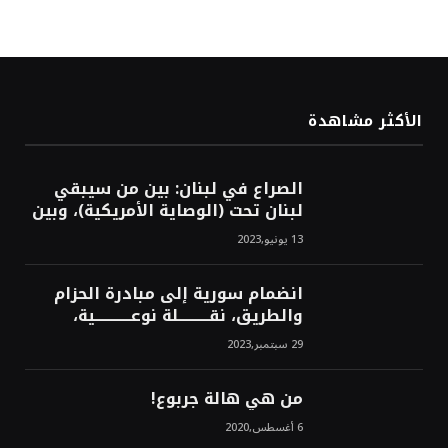
الأكثر مشاهدة
الصراع في لبنان: بين من سيبقي
لبنان تحت (الوصاية الأمريكية)، وبين
من سيخرج لبنان من النفق الغربي!
13 يونيو,2023
محمد محسن
انضمام سورية إلى مبادرة الحزام
والطريق، نقــــــــــلة نوعــــــــــــية،
استراتيجية، تاريخية، نهائية، نحو
29 سبتمبر,2023
الشرق!محمد محسن
من هي هالة جربوع!
6 أغسطس,2020