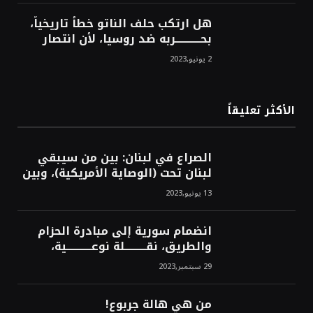
هل ارتكب حلف الناتو خطأً تاريخياً،
بحــــــــــــربه ضد روسيا، لأن انتصار
روسيا الحتمي، سيفتت الناتو!محمد
2 يونيو,2023
محسن
الأكثر تعليقاً
الصراع في لبنان: بين من سيبقي
لبنان تحت (الوصاية الأمريكية)، وبين
من سيخرج لبنان من النفق الغربي!
13 يونيو,2023
محمد محسن
انضمام سورية إلى مبادرة الحزام
والطريق، نقــــــــــلة نوعــــــــــــية،
استراتيجية، تاريخية، نهائية، نحو
29 سبتمبر,2023
الشرق!محمد محسن
من هي هالة جربوع!