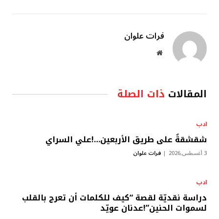
فرات علوان
موقع
الويب
المقالات
ذات الصلة
ادب
شقشقةٌ على طريق الأربعين…!علي السراي
3 أغسطس,2026
فرات علوان
ادب
دراسة نقديّة لقصة “كيف للكلمات أن تعرج بالقلب
لسموات الحنين”!عدنان عويّد