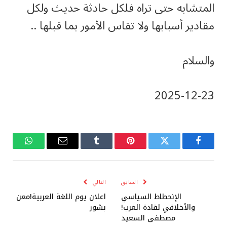
المتشابه حتى تراه فلكل حادثة حديث ولكل
مقادير أسبابها ولا تقاس الأمور بما قبلها ..
والسلام
‎2025-‎12-‎23
فيسبوك
تويتر
بينتيريست
Tumblr
البريد
واتساب
الإلكتروني
السابق
التالي
الإنحطاط السياسي
اعلان يوم اللغة العربية!معن
والأخلاقي لقادة الغرب!
بشور
مصطفى السعيد