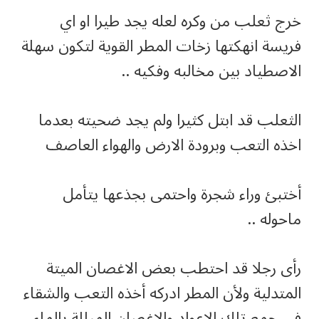
خرج ثعلب من وكره لعله يجد طيرا او اي
فريسة انهكتها زخات المطر القوية لتكون سهلة
الاصطياد بين مخالبه وفكيه ..
الثعلب قد ابتل كثيرا ولم يجد ضحيته بعدما
اخذه التعب وبرودة الارض والهواء العاصف
أختبئ وراء شجرة واحتمى بجذعها يتأمل
ماحوله ..
رأى رجلا قد احتطب بعض الاغصان الميتة
المتدلية ولأن المطر ادركه أخذه التعب والشقاء
في جمع تلك الاعواد والاغصان المبللة بالماء