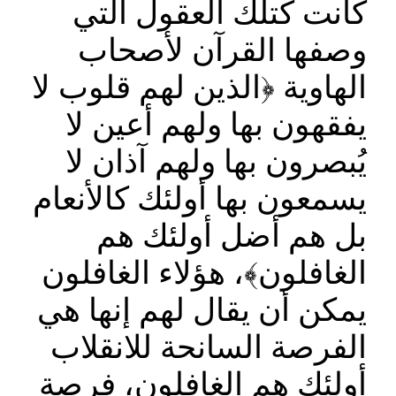
كانت كتلك العقول التي
وصفها القرآن لأصحاب
الهاوية ﴿الذين لهم قلوب لا
يفقهون بها ولهم أعين لا
يُبصرون بها ولهم آذان لا
يسمعون بها أولئك كالأنعام
بل هم أضل أولئك هم
الغافلون﴾، هؤلاء الغافلون
يمكن أن يقال لهم إنها هي
الفرصة السانحة للانقلاب
أولئك هم الغافلون، فرصة