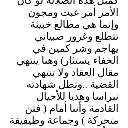
كمثل هذه الضلالة لو كان
الأمر أمر عبث ومجون
وإنما هي مطالع خبيثة
تتطلع وغرور صبياني
يهاجم وشر كمين في
الخفاء يستثار) وهنا ينتهي
مقال العقاد ولا تنتهي
القضية ..وتظل شهادته
نبراسا وهديا للأجيال
القادمة وأننا أمام ( فتن
متحركة ) وجماعة وظيفيفة