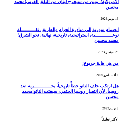
الأمريكية)، وبين من سيخرج لبنان من النفق الغربي!محمد
محسن
13 يونيو,2023
انضمام سورية إلى مبادرة الحزام والطريق، نقــــــــــلة
نوعــــــــــــية، استراتيجية، تاريخية، نهائية، نحو الشرق!
محمد محسن
29 سبتمبر,2023
من هي هالة جربوع!
6 أغسطس,2020
هل ارتكب حلف الناتو خطأً تاريخياً، بحــــــــــــربه ضد
روسيا، لأن انتصار روسيا الحتمي، سيفتت الناتو!محمد
محسن
2 يونيو,2023
الأكثر تعليقاً