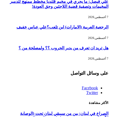
علي فيصل: ما يجري في مخيم قلنديا مخطط ممنهج لتدمير
المخيمات وتصفية قضية اللاجئين وحق العودة!
7 أغسطس,2026
الرجعية العربية (الامارات) اين تلعب؟علي عباس خفيف
7 أغسطس,2026
هل تريد ان تعرف من يدير الحروب ؟؟ ولمصلحة من ؟
7 أغسطس,2026
على وسائل التواصل
Facebook
Twitter
الأكثر مشاهدة
الصراع في لبنان: بين من سيبقي لبنان تحت (الوصاية