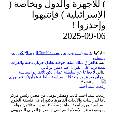
) للأجهزة والدول وبخاصة (
الإسرائيلية ) فإنتبهوا
وإحذزوا !
‎2025-‎09-‎06
شاركها.
فيسبوك
تويتر
بينتيريست
Tumblr
البريد الإلكتروني
واتساب
السابق
العراق يملك مياها جوفيه تعادل جريان دجلة والفرات
لمدة تزيد على القرن! عبدالامير الركابي
التالي
لا دفاعا عن سلطنة عمان لكن :لاتقارنوا سياسة
العراق بعد غزوه واحتلاله بسياسة سلطنة عمان!كاظم نوري
رفعت سيد أحمد
رفعت سيد أحمد كاتب ومفكر قومى من مصر. رئيس مركز
يافا للدراسات والأبحاث القاهرة. دكتوراه فى فلسفة العلوم
السياسية من جامعة القاهرة – 1987. صدر له ثلاثون مؤلفاً
وموسوعة عن الإسلام السياسى والصراع العربى الصهيونى