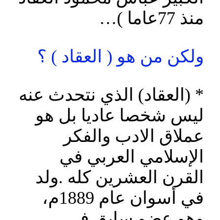
منذ 77عاما )…
ولكن من هو ( العقاد ) ؟
* (العقاد) الذي نتحدث عنه
ليس شخصا عاديا بل هو
عملاق الادب والفكر
الإسلامي العربي في
القرن العشرين كله .ولد
في أسوان عام 1889م،
وهو عضو سابق في