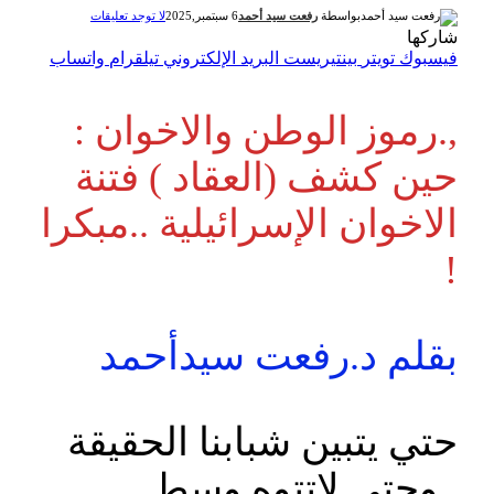
بواسطة
رفعت سيد أحمد
6 سبتمبر,2025
لا توجد تعليقات
شاركها
فيسبوك
تويتر
بينتيريست
البريد الإلكتروني
تيلقرام
واتساب
,.رموز الوطن والاخوان :
حين كشف (العقاد ) فتنة
الاخوان الإسرائيلية ..مبكرا
!
بقلم د.رفعت سيدأحمد
حتي يتبين شبابنا الحقيقة
..وحتي لاتتوه وسط