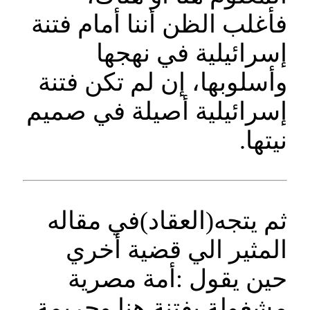
فأغلب الظن أننا أمام فتنة
إسرائيلية في نهجها
وأسلوبها، إن لم تكن فتنة
إسرائيلية أصيلة في صميم
نيتها.
ثم يتجه(العقاد)في مقاله
المثير الي قضية أخري
حين يقول :أمة مصرية
مشغولة بفتنة هنا وجريمة