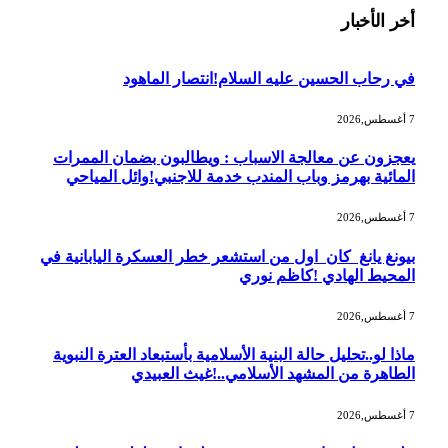
أخر الأخبار
في رحاب الحسين عليه السلام!انتصار الماهود
7 أغسطس,2026
يعجزون عن معالجة الاسباب : ويطالبون بضمان الممرات
المائية بهرمز وباب المندب خدمة للاجنبي!وائل المياحي
7 أغسطس,2026
بيونغ يانغ كان اول من استشعر خطر العسكرة اليابانية في
المحيط الهادي !كاظم نوري
7 أغسطس,2026
ماذا لو..تحليل حالة البنية الأسلامية بأستبعاد العترة النبوية
الطاهرة من المشهد الأسلامي..!غيث العبيدي
7 أغسطس,2026