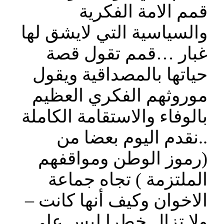
قمم الامة الفكرية
والسياسية التي لايشق لها
غبار …قمم تقول قصة
حياتها بالمصداقية ويقول
موروثهم الفكري العظيم
بالوفاء والاستقامة الكاملة
..نقدم اليوم بعضا من
(رموز الوطن ومواقفهم
الملتزمة ) تجاه جماعة
الاخوان وكيف أنها كانت –
ولا تزال خطرا ليس علي