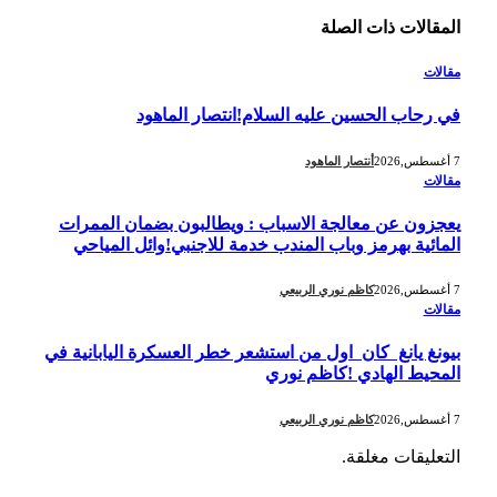
المقالات
ذات الصلة
مقالات
في رحاب الحسين عليه السلام!انتصار الماهود
7 أغسطس,2026
أنتصار الماهود
مقالات
يعجزون عن معالجة الاسباب : ويطالبون بضمان الممرات
المائية بهرمز وباب المندب خدمة للاجنبي!وائل المياحي
7 أغسطس,2026
كاظم نوري الربيعي
مقالات
بيونغ يانغ كان اول من استشعر خطر العسكرة اليابانية في
المحيط الهادي !كاظم نوري
7 أغسطس,2026
كاظم نوري الربيعي
التعليقات مغلقة.