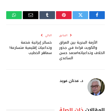
فيسبوك
تويتر
بينتيريست
Tumblr
البريد
واتساب
الإلكتروني
السابق
التالي
الأزمة البحرية بين العراق
خسائر إيرانية ضخمة
والكويت قراءة في جذور
وتداعيات إقليمية متسارعة!
الخلاف وتداعياته!محمد حسن
سماهر الخطيب
الساعدي
د. عدنان عويد
المقالات
ذات الصلة