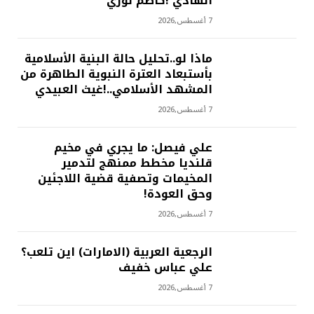
الهادي !كاظم نوري
7 أغسطس,2026
ماذا لو..تحليل حالة البنية الأسلامية
بأستبعاد العترة النبوية الطاهرة من
المشهد الأسلامي..!غيث العبيدي
7 أغسطس,2026
علي فيصل: ما يجري في مخيم
قلنديا مخطط ممنهج لتدمير
المخيمات وتصفية قضية اللاجئين
وحق العودة!
7 أغسطس,2026
الرجعية العربية (الامارات) اين تلعب؟
علي عباس خفيف
7 أغسطس,2026