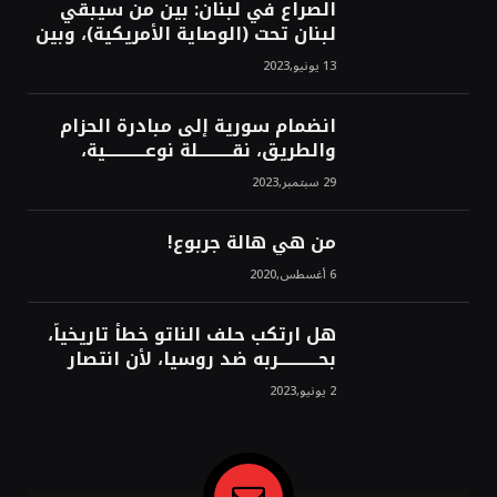
الصراع في لبنان: بين من سيبقي
لبنان تحت (الوصاية الأمريكية)، وبين
من سيخرج لبنان من النفق الغربي!
13 يونيو,2023
محمد محسن
انضمام سورية إلى مبادرة الحزام
والطريق، نقــــــــــلة نوعــــــــــــية،
استراتيجية، تاريخية، نهائية، نحو
29 سبتمبر,2023
الشرق!محمد محسن
من هي هالة جربوع!
6 أغسطس,2020
هل ارتكب حلف الناتو خطأً تاريخياً،
بحــــــــــــربه ضد روسيا، لأن انتصار
روسيا الحتمي، سيفتت الناتو!محمد
2 يونيو,2023
محسن