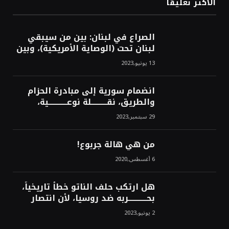
الأكثر تعليقاً
الصراع في لبنان: بين من سيبقي
لبنان تحت (الوصاية الأمريكية)، وبين
من سيخرج لبنان من النفق الغربي!
13 يونيو,2023
محمد محسن
انضمام سورية إلى مبادرة الحزام
والطريق، نقــــــــــلة نوعــــــــــــية،
استراتيجية، تاريخية، نهائية، نحو
29 سبتمبر,2023
الشرق!محمد محسن
من هي هالة جربوع!
6 أغسطس,2020
هل ارتكب حلف الناتو خطأً تاريخياً،
بحــــــــــــربه ضد روسيا، لأن انتصار
روسيا الحتمي، سيفتت الناتو!محمد
2 يونيو,2023
محسن