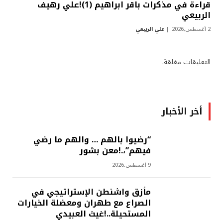
قراءة في مذكرات باقر ابراهيم (1)!علي رهيف
الربيعي
2 أغسطس,2026
علي الربيعي
التعليقات مغلقة.
أخر الأخبار
“رضيوا بالهم … والهم ما رضي
فيهم”،.!معن بشور
9 أغسطس,2026
مأزق واشنطن الإستراتيجي في
الصراع مع طهران ومعضلة الخيارات
المستحيلة..!غيث العبيدي