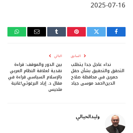
‎2025-‎07-‎16
فيسبوك
تويتر
بينتيريست
Tumblr
البريد
واتساب
الإلكتروني
السابق
التالي
نداء عاجل جدا يتطلب
بين الدور والموقف: قراءة
التحقق والتحقيق بشأن حقل
نقدية لعلاقة النظام العربي
حمرين في محافظة صلاح
بالإسلام السياسي قراءة في
الدين!احمد موسى جياد
مقال د. إياد البرغوثي!غانية
ملحيس
وليدالحيالي