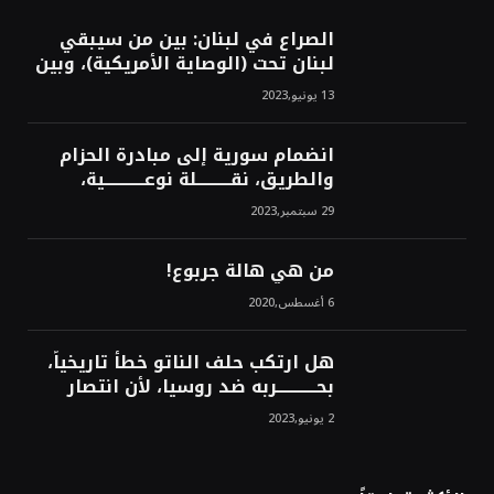
الصراع في لبنان: بين من سيبقي
لبنان تحت (الوصاية الأمريكية)، وبين
من سيخرج لبنان من النفق الغربي!
13 يونيو,2023
محمد محسن
انضمام سورية إلى مبادرة الحزام
والطريق، نقــــــــــلة نوعــــــــــــية،
استراتيجية، تاريخية، نهائية، نحو
29 سبتمبر,2023
الشرق!محمد محسن
من هي هالة جربوع!
6 أغسطس,2020
هل ارتكب حلف الناتو خطأً تاريخياً،
بحــــــــــــربه ضد روسيا، لأن انتصار
روسيا الحتمي، سيفتت الناتو!محمد
2 يونيو,2023
محسن