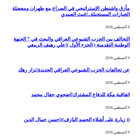
مأزق واشنطن الإستراتيجي في الصراع مع طهران ومعضلة
الخيارات المستحيلة..!غيث العبيدي
9 أغسطس,2026
التحالف بين الحزب الشيوعي العراقي والبعث في ” الجبهة
الوطنية التقدمية ( الجزء الأول )!علي رهيف الربيعي
9 أغسطس,2026
عن تحالفات الحزب الشيوعي العراقي الجديدة!نزار رهك
9 أغسطس,2026
اتفاقية مكة للدفاع المشترك!اضحوي جفال محمد
9 أغسطس,2026
(( زيارة على أشلاء الجسدِ النازف))!حسن جمال الدين
9 أغسطس,2026