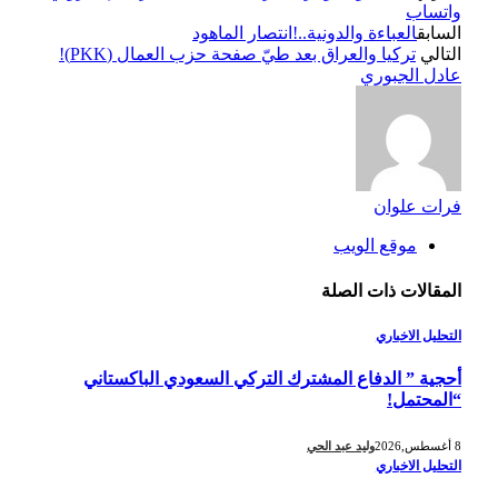
واتساب
السابق
العباءة والدونية..!انتصار الماهود
التالي
تركيا والعراق بعد طيّ صفحة حزب العمال (PKK)!
عادل الجبوري
فرات علوان
موقع الويب
المقالات
ذات الصلة
التحليل الاخباري
أحجية ” الدفاع المشترك التركي السعودي الباكستاني
“المحتمل!
8 أغسطس,2026
وليد عبد الحي
التحليل الاخباري