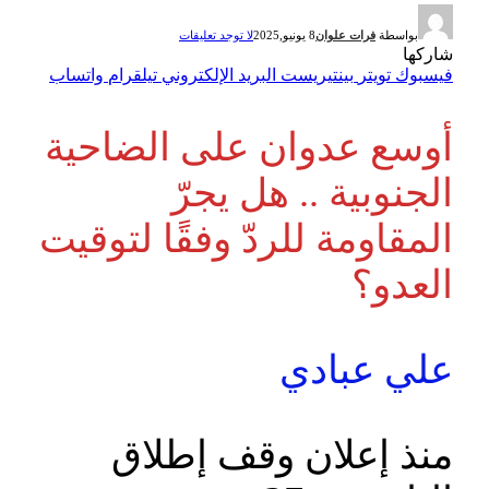
بواسطة
فرات علوان
8 يونيو,2025
لا توجد تعليقات
شاركها
فيسبوك
تويتر
بينتيريست
البريد الإلكتروني
تيلقرام
واتساب
أوسع عدوان على الضاحية
الجنوبية .. هل يجرّ
المقاومة للردّ وفقًا لتوقيت
العدو؟
علي عبادي
منذ إعلان وقف إطلاق