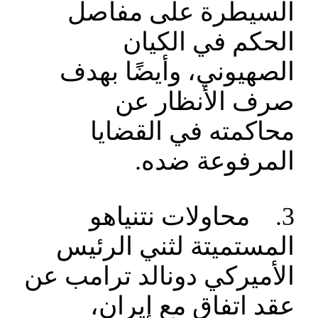
السيطرة على مفاصل
الحكم في الكيان
الصهيوني، وأيضًا بهدف
صرف الأنظار عن
محاكمته في القضايا
المرفوعة ضده.
3. محاولات نتنياهو
المستميتة لثني الرئيس
الأميركي دونالد ترامب عن
عقد اتفاق مع إيران،