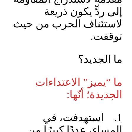
إلى ردٍّ يكون ذريعة
لاستئناف الحرب من حيث
توقفت.
ما الجديد؟
ما “يميز” الاعتداءات
الجديدة؛ أنّها:
1. استهدفت، في
المساء، عددًا كبيرًا من