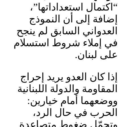
“اكتمال استعداداتها”،
إضافة إلى أن النموذج
العدواني السابق لم ينجح
في إملاء شروط استسلام
على لبنان.
إذا كان العدو يريد إحراج
المقاومة والدولة اللبنانية
ووضعهما أمام خيارين:
الحرب في حال الرد،
وتحمّل ضغوط متصاعدة