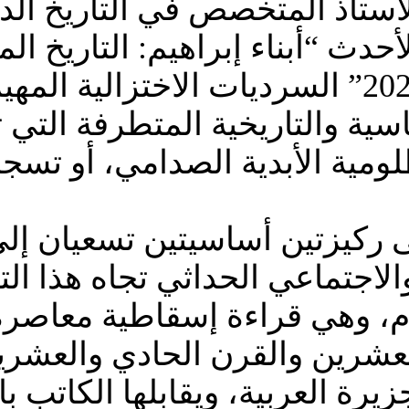
الأستاذ المتخصص في التاريخ ال
حدث “أبناء إبراهيم: التاريخ ال
العلاقات اليهودية الإسلامية – 2026” السرديات
سية والتاريخية المتطرفة التي
ومية الأبدية الصدامي، أو تسجنه
ى ركيزتين أساسيتين تسعيان إل
جتماعي الحداثي تجاه هذا التار
م، وهي قراءة إسقاطية معاصرة 
لعشرين والقرن الحادي والعشرين
زيرة العربية، ويقابلها الكاتب ب