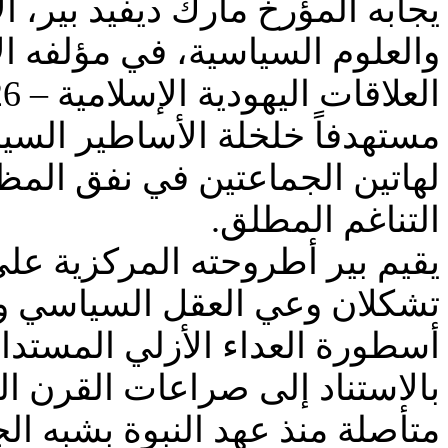
يجابه المؤرخ مارك ديفيد بير، 
والعلوم السياسية، في مؤلفه الأ
مستهدفاً خلخلة الأساطير السيا
لهاتين الجماعتين في نفق المظل
التناغم المطلق.
يقيم بير أطروحته المركزية عل
تشكلان وعي العقل السياسي والا
أسطورة العداء الأزلي المستدا
بالاستناد إلى صراعات القرن ا
متأصلة منذ عهد النبوة بشبه الج