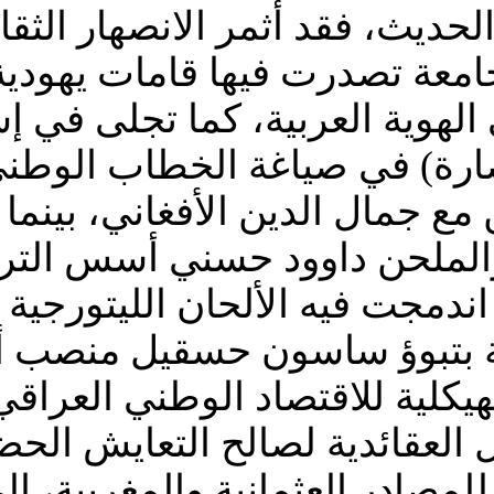
حديث، فقد أثمر الانصهار الثق
امعة تصدرت فيها قامات يهودي
الهوية العربية، كما تجلى في 
ارة) في صياغة الخطاب الوطني
ع جمال الدين الأفغاني، بينما
والملحن داوود حسني أسس التر
 اندمجت فيه الألحان الليتورجية
ة بتبوؤ ساسون حسقيل منصب أول
يكلية للاقتصاد الوطني العراق
العقائدية لصالح التعايش الحض
لمصادر العثمانية والمغربية، إل