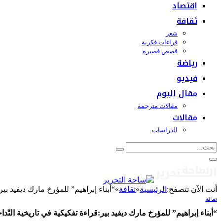
اقتصاد
ثقافة
شعر
قراءات فكرية
قصص قصيرة
رياضة
فيديو
مقال اليوم
مقالات مترجمة
مقالات
الدراسات
أنت الآن تتصفح:
الرئيسية
»
ثقافة
»
“أبناء إبراهيم” للمؤرخ مارك ديفيد بي
ثقافة
“أبناء إبراهيم” للمؤرخ مارك ديفيد بير:قراءة تفكيكية في تاريخية الت