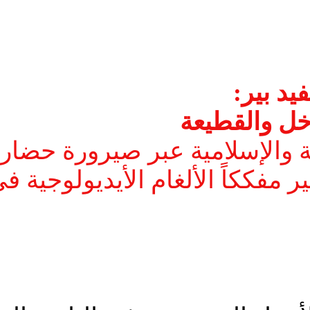
يد بير:
اخل والقطيعة
ة والإسلامية عبر صيرورة حضارية 
ر مفككاً الألغام الأيديولوجية 