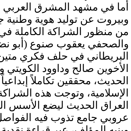
أما في مشهد المشرق العربي ال
وبيروت عن توليد هوية وطنية ج
من منظور الشراكة الكاملة في 
والصحفي يعقوب صنوع (أبو نض
البريطاني في حلف فكري متين م
الأخوين صالح وداوود الكويتي 
الحديث، محققين تكاملاً إبداعياً
الإسلامية، وتوجت هذه الشراك
العراق الحديث ليضع الأسس اله
عروبي جامع تذوب فيه الفواصل 
وينبه المؤلف، عبر قراءة نقدية ل