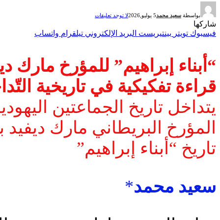
بواسطة
سعيد محمد
5 يوليو,2026
لا توجد تعليقات
شاركها
فيسبوك
تويتر
بينتيريست
البريد الإلكتروني
تيلقرام
واتساب
“أبناء إبراهيم” للمؤرخ مارك ديف
قراءة تفكيكية في تاريخية التّد
يتداخل تاريخ الجماعتين اليهودي
المؤرخ البريطاني مارك ديفيد بي
تاريخ “أبناء إبراهيم”
سعيد محمد
*