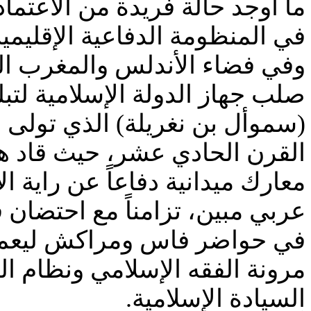
ما أوجد حالة فريدة من الاعتما
في المنظومة الدفاعية الإقليمية 
وفي فضاء الأندلس والمغرب الم
صلب جهاز الدولة الإسلامية لتب
(سموأل بن نغريلة) الذي تولى 
القرن الحادي عشر، حيث قاد هذا
معارك ميدانية دفاعاً عن راية ال
عربي مبين، تزامناً مع احتضان
في حواضر فاس ومراكش ليعملو
مرونة الفقه الإسلامي ونظام ا
السيادة الإسلامية.