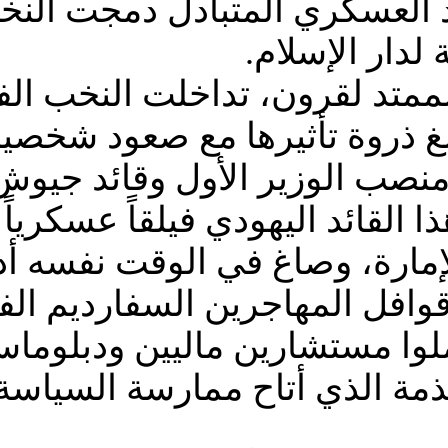
د العسكري المتبادل دمجت النخب
لدار الإسلام.
متد لقرون، تداخلت النخب الفك
لغ ذروة تأثيرها مع صعود شخصي
منصب الوزير الأول وقائد جيو
 القائد اليهودي فيلقاً عسكريا
إمارة، وصاغ في الوقت نفسه أدبا
 قوافل المهاجرين السفارديم ا
ا مستشارين ماليين ودبلوماسي
لذمة الذي أتاح ممارسة السياس