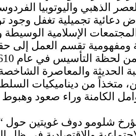
صر الذهبي واليوتوبيا الفردوسي
اض دعائية تجميلية تغفل وجود تو
المجتمعات الإسلامية الوسيطة وا
 ومفهومية تقسم العمل إلى حقب
ية هي الحقبة الحديثة والمعاصرة ال
 متخذاً من ديناميكيات السلطة و
وامل الكامنة وراء صعود وهبوط ه
مؤرخ شلومو دوف غويتين حول “ا
اجتماعية والاقتصادية في ظل ال