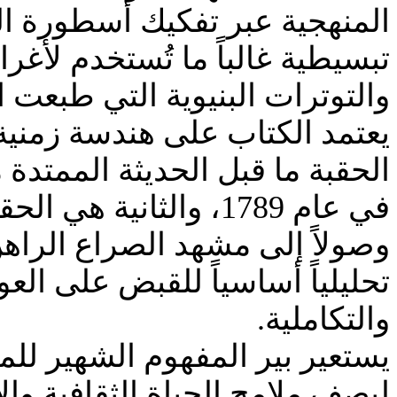
المنهجية عبر تفكيك أسطورة الع
تبسيطية غالباً ما تُستخدم لأغر
والتوترات البنيوية التي طبعت 
يعتمد الكتاب على هندسة زمنية
في عام 1789، والثان
وصولاً إلى مشهد الصراع الراهن،
تحليلياً أساسياً للقبض على الع
والتكاملية.
يستعير بير المفهوم الشهير لل
ليصف ملامح الحياة الثقافية وال