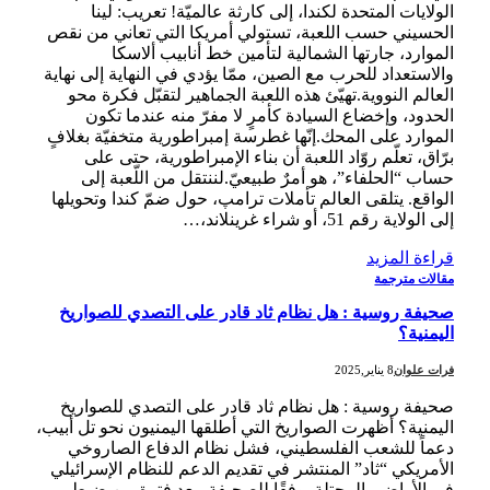
الولايات المتحدة لكندا، إلى كارثة عالميّة! تعريب: لينا
الحسيني حسب اللعبة، تستولي أمريكا التي تعاني من نقص
الموارد، جارتها الشمالية لتأمين خط أنابيب ألاسكا
والاستعداد للحرب مع الصين، ممّا يؤدي في النهاية إلى نهاية
العالم النووية.تهيّئ هذه اللعبة الجماهير لتقبّل فكرة محو
الحدود، وإخضاع السيادة كأمرٍ لا مفرّ منه عندما تكون
الموارد على المحك.إنّها غطرسة إمبراطورية متخفيّة بغلافٍ
برّاق، تعلّم روّاد اللعبة أن بناء الإمبراطورية، حتى على
حساب “الحلفاء”، هو أمرٌ طبيعيّ.لننتقل من اللّعبة إلى
الواقع. يتلقى العالم تأملات ترامپ، حول ضمّ كندا وتحويلها
إلى الولاية رقم 51، أو شراء غرينلاند،…
قراءة المزيد
مقالات مترجمة
صحيفة روسية : هل نظام ثاد قادر على التصدي للصواريخ
اليمنية؟
فرات علوان
8 يناير,2025
صحيفة روسية : هل نظام ثاد قادر على التصدي للصواريخ
اليمنية؟ أظهرت الصواريخ التي أطلقها اليمنيون نحو تل أبيب،
دعماً للشعب الفلسطيني، فشل نظام الدفاع الصاروخي
الأمريكي “ثاد” المنتشر في تقديم الدعم للنظام الإسرائيلي
في الأراضي المحتلة. وفقًا للصحيفة، بعد فترة من ضبط