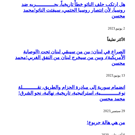
هل ارتكب حلف الناتو خطأً تاريخياً، بحــــــــــــربه ضد
روسيا، لأن انتصار روسيا الحتمي، سيفتت الناتو!محمد
محسن
2 يونيو,2023
الأكثر تعليقاً
الصراع في لبنان: بين من سيبقي لبنان تحت (الوصاية
الأمريكية)، وبين من سيخرج لبنان من النفق الغربي!محمد
محسن
13 يونيو,2023
انضمام سورية إلى مبادرة الحزام والطريق، نقــــــــــلة
نوعــــــــــــية، استراتيجية، تاريخية، نهائية، نحو الشرق!
محمد محسن
29 سبتمبر,2023
من هي هالة جربوع!
6 أغسطس,2020