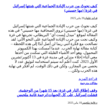
كيف نجوتُ من حرب الإبادة الجماعية التي شنتها إسرائيل
في غزة! (مها حسيني)
فرات علوان
20 يناير,2025
كيف نجوتُ من حرب الإبادة الجماعية التي شنتها إسرائيل
في غزة! (مها حسيني) تروي الصحافية مها حسيني* في هذه
المقالة لموقع “ميدل إيست آي” البريطاني، تجربتها في غزة
وكيف نجت من حرب الإبادة الجماعية على النحو الآتي: لقد
تصالحت مع فكرة أنني ربما لن أصل أبدًا إلى هذه اللحظة –
كتابة مقالة نهاية الحرب. عندما أمسكت بهذا الكمبيوتر
المحمول، وهو أحد الأشياء القليلة التي تمكنت من أخذها
معي أثناء إخلاء منزلي في مدينة غزة في 13 أكتوبر/تشرين
الأول 2023، كنت أعلم أنه سيتم استخدامه لتوثيق عدد لا
يحصى من المجازر، ولكن في ذلك الوقت، لم أفكر في نهاية
هذه الحرب.ولكن…
قراءة المزيد
مقالات مترجمة
وقف إطلاق النار في غزة: بعد 15 شهرا من الوحشية،
فشلت إسرائيل على كل الجبهات!ترجمة غانية ملحيس
د.غانية ملحيس
18 يناير,2025