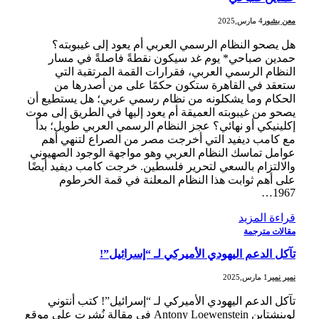
معن بشور
4 مارس,2025
هل يصحو النظام الرسمي العربي أم يعود إلى غيبوبته؟
حمدين صباحي* يوم غد سيكون نقطةً فاصلةً في مسار
النظام الرسمي العربي، فقرارات القمة المرتقبة التي
ستعقد في القاهرة ستكون حكمًا على من أصدرها من
الحكام وما يشكلونه من نظام رسمي عربي؛ هل يستطيع أن
يصحو من غيبوبته العميقة أم يعود إليها في الطريق إلى موت
إكلينيكي أو نهائي؟ عجز النظام الرسمي العربي طويل؛ بدأ
مع كامب ديفيد التي أخرجت مصر من الصراع لتنهي أهم
عوامل تماسك النظام العربي وهو مواجهة الوجود الصهيوني
والالتزام بالسعي لتحرير فلسطين. خرجت كامب ديفيد أيضًا
على أهم ثوابت هذا النظام المعلنة في قمة الخرطوم
1967…
قراءة المزيد
مقالات مترجمة
تآكل الدعم اليهودي الأميركي لـ “إسرائيل”!
نمير نمير
1 مارس,2025
تآكل الدعم اليهودي الأميركي لـ “إسرائيل”! كتب أنتوني
لوينشتاين Antony Loewenstein في مقالة نُشرت على موقع