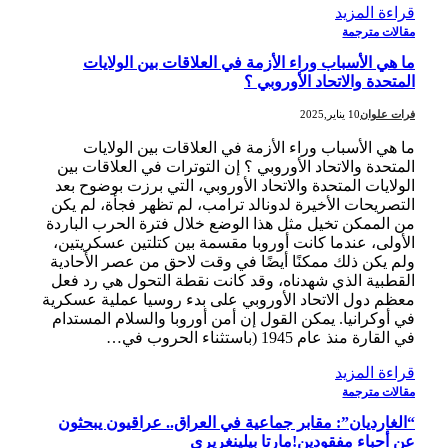
قراءة المزيد
مقالات مترجمة
ما هي الأسباب وراء الأزمة في العلاقات بين الولايات
المتحدة والاتحاد الأوروبي ؟
فرات علوان
10 يناير,2025
ما هي الأسباب وراء الأزمة في العلاقات بين الولايات
المتحدة والاتحاد الأوروبي ؟ إن التوترات في العلاقات بين
الولايات المتحدة والاتحاد الأوروبي، التي برزت بوضوح بعد
التصريحات الأخيرة لدونالد ترامب، لم تظهر فجأة، لم يكن
من الممكن تخيل مثل هذا الوضع خلال فترة الحرب الباردة
الأولى، عندما كانت أوروبا مقسمة بين كتلتين عسكريتين،
ولم يكن ذلك ممكنًا أيضًا في وقت لاحق من عصر الأحادية
القطبية الذي شهدناه، وقد كانت نقطة التحول هي رد فعل
معظم دول الاتحاد الأوروبي على بدء روسيا عملية عسكرية
في أوكرانيا. يمكن القول إن أمن أوروبا والسلام المستدام
في القارة منذ عام 1945 (باستثناء الحروب في…
قراءة المزيد
مقالات مترجمة
“الغارديان”: مقابر جماعية في العراق.. عراقيون يبحثون
عن أحباء مفقودين!مارتا بيلينغريري