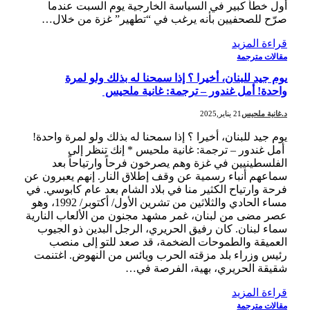
أول خطأ كبير في السياسة الخارجية يوم السبت عندما
صرّح للصحفيين بأنه يرغب في “تطهير” غزة من خلال…
قراءة المزيد
مقالات مترجمة
يوم جيد للبنان، أخيرا ؟ إذا سمحنا له بذلك ولو لمرة
واحدة! أمل غندور – ترجمة: غانية ملحيس
د.غانية ملحيس
21 يناير,2025
يوم جيد للبنان، أخيرا ؟ إذا سمحنا له بذلك ولو لمرة واحدة!
أمل غندور – ترجمة: غانية ملحيس * إنك تنظر إلى
الفلسطينيين في غزة وهم يصرخون فرحاً وارتياحاً بعد
سماعهم أنباء رسمية عن وقف إطلاق النار. إنهم يعبرون عن
فرحة وارتياح الكثير منا في بلاد الشام بعد عام كابوسي. في
مساء الحادي والثلاثين من تشرين الأول/ أكتوبر/ 1992، وهو
عصر مضى من لبنان، غمر مشهد مجنون من الألعاب النارية
سماء لبنان. كان رفيق الحريري، الرجل البدين ذو الجيوب
العميقة والطموحات الضخمة، قد صعد للتو إلى منصب
رئيس وزراء بلد مزقته الحرب ويائس من النهوض. اغتنمت
شقيقة الحريري، بهية، الفرصة في…
قراءة المزيد
مقالات مترجمة