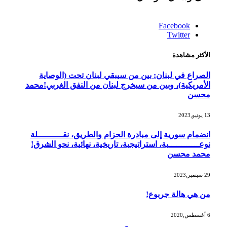
Facebook
Twitter
الأكثر مشاهدة
الصراع في لبنان: بين من سيبقي لبنان تحت (الوصاية
الأمريكية)، وبين من سيخرج لبنان من النفق الغربي!محمد
محسن
13 يونيو,2023
انضمام سورية إلى مبادرة الحزام والطريق، نقــــــــــلة
نوعــــــــــــية، استراتيجية، تاريخية، نهائية، نحو الشرق!
محمد محسن
29 سبتمبر,2023
من هي هالة جربوع!
6 أغسطس,2020