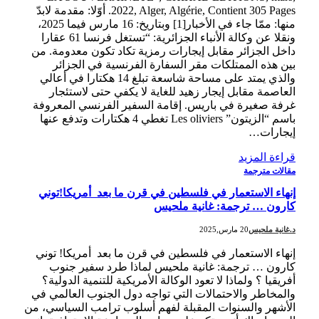
2022, Alger, Algérie, Contient 305 Pages. أوّلا: مقدمة لابدّ
منها: ممّا جاء في الأخبار[1] وبتاريخ: 16 مارس فيما 2025،
ونقلا عن وكالة الأنباء الجزائرية: “تستغل فرنسا 61 عقارا
داخل الجزائر مقابل إيجارات رمزية تكاد تكون معدومة. من
بين هذه الممتلكات مقر السفارة الفرنسية في الجزائر
والذي يمتد على مساحة شاسعة تبلغ 14 هكتارا في أعالي
العاصمة مقابل إيجار زهيد للغاية لا يكفي حتى لاستئجار
غرفة صغيرة في باريس. إقامة السفير الفرنسي المعروفة
باسم “الزيتون” Les oliviers تغطي 4 هكتارات وتدفع عنها
إيجارات…
قراءة المزيد
مقالات مترجمة
إنهاء الاستعمار في فلسطين في قرن ما بعد أمريكا!توني
كارون … ترجمة: غانية ملحيس
د.غانية ملحيس
20 مارس,2025
إنهاء الاستعمار في فلسطين في قرن ما بعد أمريكا! توني
كارون … ترجمة: غانية ملحيس لماذا طرد سفير جنوب
أفريقيا ؟ ولماذا لا تعود الوكالة الأمريكية للتنمية الدولية؟
والمخاطر والاحتمالات التي تواجه دول الجنوب العالمي في
الأشهر والسنوات المقبلة لفهم أسلوب ترامب السياسي، من