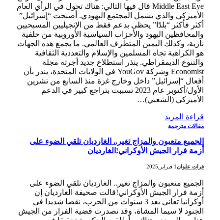
Middle East Eye قال فيها التالي: هناك تحول في الرأي العام
الأميركي والذي يشمل المجتمع اليهودي. أصبحت “إسرائيل”
أكثر فأكثر “بلدًا” يحظى بدعم فقط من الإنجيليين المسيحيين
والمحافظين اليهود والأحزاب السياسية الأوروبية من خلفية
نازية، وكذلك اليمين المتطرف العالمي. ما يجمع هذه الجهات
هو الكراهية تجاه المسلمين والإسلام والتعددية الثقافية
والتنوع الديمقراطي. ينذر استطلاع جديد أجرته مجلة
Economist وشركة YouGov في الولايات المتحدة، ينذر بأن
أفعال “إسرائيل” داخل وخارج غزة منذ السابع من تشرين
الأول/أكتوبر عام 2023 تسببت بتراجع كبير في الدعم
الأميركي (الشعبي)…
قراءة المزيد
مقالات مترجمة
الجميع متعبون والمزاج تغير.. الغارديان تلقي الضوء على
أزمة فرار الجيش الأوكراني!الغارديان
فرات علوان
1 فبراير,2025
الجميع متعبون والمزاج تغير.. الغارديان تلقي الضوء على
أزمة فرار الجيش الأوكراني!قالت صحيفة الغارديان إن
أوكرانيا تعاني بعد 3 سنوات من الحرب، نقصا شديدا في
الجنود لا سيما المشاة، وقد تصدرت قضية الفرار من الجيش