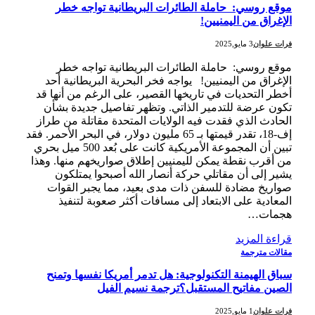
موقع روسي: حاملة الطائرات البريطانية تواجه خطر
الإغراق من اليمنيين!
فرات علوان
3 مايو,2025
موقع روسي: حاملة الطائرات البريطانية تواجه خطر
الإغراق من اليمنيين! يواجه فخر البحرية البريطانية أحد
أخطر التحديات في تاريخها القصير، على الرغم من أنها قد
تكون عرضة للتدمير الذاتي. وتظهر تفاصيل جديدة بشأن
الحادث الذي فقدت فيه الولايات المتحدة مقاتلة من طراز
إف-18، تقدر قيمتها بـ 65 مليون دولار، في البحر الأحمر. فقد
تبين أن المجموعة الأمريكية كانت على بُعد 500 ميل بحري
من أقرب نقطة يمكن لليمنيين إطلاق صواريخهم منها. وهذا
يشير إلى أن مقاتلي حركة أنصار الله أصبحوا يمتلكون
صواريخ مضادة للسفن ذات مدى بعيد، مما يجبر القوات
المعادية على الابتعاد إلى مسافات أكثر صعوبة لتنفيذ
هجمات…
قراءة المزيد
مقالات مترجمة
سباق الهيمنة التكنولوجية: هل تدمر أمريكا نفسها وتمنح
الصين مفاتيح المستقبل؟ترجمة نسيم الفيل
فرات علوان
1 مايو,2025