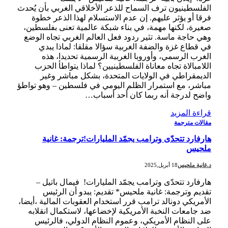
الفلسطينيون ترف السماح للذعر الأخلاقي الغربي بأن يُحدث
فرقا أو يؤثر عليهم. إن عدم الاستسلام لهذا الذعر خطوة
صغيرة، لكنها مهمة، في بناء شبكة عالمية تعنى بفلسطين،
وهي حاجة ماسة. تثير ردود فعل العالم الغربي تجاه الوضع
في قطاع غزة والضفة الغربية سؤالا مقلقا: لماذا يبدي
الغرب الرسمي، وأوروبا الغربية الرسمية تحديدا، هذه
اللامبالاة تجاه معاناة الفلسطينيين؟ لماذا يتواطأ الحزب
الديمقراطي في الولايات المتحدة، بشكل مباشر وغير
مباشر، مع استمرار الظلم اليومي في فلسطين – وهو تواطؤ
واضح لدرجة أنه ربما كان أحد أسباب…
قراءة المزيد
مقالات مترجمة
هارفارد تتحدّى وترامب يجمّد المليارات!ترجمة: غانية
ملحيس
د.غانية ملحيس
18 أبريل,2025
هارفارد تتحدّى وترامب يجمّد المليارات! فيمال باتيل –
تقديم وترجمة: غانية ملحيس* تقديم: يبدو أن الرئيس
الأمريكي دونالد ترامب قرر استخدام العقوبات المالية ،أيضا،
ضد جامعات النخبة الأمريكية لإخضاعها، لاستكمال انقلابه
على النظام الأمريكي، وعموم النظام الدولي، فالرئيس