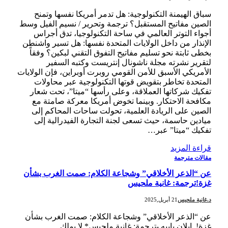
سباق الهيمنة التكنولوجية: هل تدمر أمريكا نفسها وتمنح
الصين مفاتيح المستقبل؟ ترجمة وتحرير / نسيم الفيل وسط
أجواء التوتر العالمي في ساحة التكنولوجيا، تدق أجراس
الإنذار من داخل الولايات المتحدة نفسها: هل تسير واشنطن
بخطى ثابتة نحو تسليم مفاتيح التفوق التقني لبكين؟ وفقاً
لتقرير نشرته مجلة ناشونال إنتريست وكتبه السفير
الأمريكي الأسبق للأمن القومي روبرت أوبراين، فإن الولايات
المتحدة تخاطر بتقويض قوتها التكنولوجية عبر محاولات
تفكيك شركاتها العملاقة، وعلى رأسها “ميتا”، تحت شعار
مكافحة الاحتكار. وبينما تخوض أمريكا معركة صامتة مع
الصين على الريادة العلمية، تحولت ساحات المحاكم إلى
ميادين حاسمة، حيث تسعى لجنة التجارة الفيدرالية إلى
تفكيك “ميتا” عبر…
قراءة المزيد
مقالات مترجمة
عن “الذعر الأخلاقي” وشجاعة الكلام: صمت الغرب بشأن
غزة!ترجمة: غانية ملحيس
د.غانية ملحيس
21 أبريل,2025
عن “الذعر الأخلاقي” وشجاعة الكلام: صمت الغرب بشأن
غزة! إيلان بابيه -ترجمة: غانية ملحيس* لا يملك