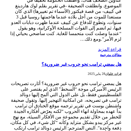
عناوين الصحف هناك، وأطلقت الحكومة تحقيقا في
الموضوع. وانطلقت الصحيفة -في تقرير بقلم لوك هاردينغ
في كييف- من قصة فيكتور (الأسماء تم تغييرها) الذي كان
مستعدا للموت من أجل بلاده عندما هاجمتها روسيا قبل 3
سنوات، وتطوع للدفاع عن كييف عندما ظهرت دبابات العدو
فيها، ثم انضم إلى القوات المسلحة الأوكرانية، وهو يقول
“عندما وصلت كنت متحمسا للغاية. كنت سأضحي بحياتي إذا
لزم الأمر”.ومع ذلك…
قراءة المزيد
مقالات مترجمة
هل يمضي ترامب نحو حروب غير ضرورية؟
فرات علوان
28 يناير,2025
هل يمضي ترامب نحو حروب غير ضرورية؟ أثارت تصريحات
الرئيس الأميركي موجة “السخط” الذي لم يقتصر على
الفلسطينيين فقط، بل على الدول التي ألمح إليها دونالد
ترامب في تصريحه، عن امكانية التهجير إليها. وتقول صحيفة
واشنطن بوست في تقرير ترجمه موقع الخنادق أن ترامب
بدأ عهده بمحاولة انهاء الحروب “لكنه يعرّض أفكاره الجيدة
للخطر من خلال تقديم مجموعة من الأفكار السيئة، مع نهج
غير مركز يبدو بشكل متزايد وكأنه “كل شيء، في كل مكان،
دفعة واحدة”. النص المترجم: الرئيس دونالد ترامب ارتكب