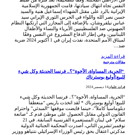
النفس تجاه انتهاك سيادتها، قامت الجمهورية الإسلامية
الإيرانية بالرد على مقتل الشهداء إسماعيل هنية والسيد
حسن نصر الله واللواء في الحرس الثوري الإيراني سيد
عباس نيلفروشان، بالإضافة إلى المجازر التي ارتكبها النظام
الصهيوني ضد الفلسطينيين الأبرياء والنساء والأطفال
اللبنانيين، وفي إطار الدفاع المشروع عن النفس وفقًا
لميثاق الأمم المتحدة، نفذت إيران في 1 أكتوبر 2024 ضربة
ضد…
قراءة المزيد
مقالات مترجمة
“الحرية، المساواة، الأخوة”؟.. فرنسا الحديثة وكل شيء
للبيع!أوليغ بوسترناك
فرات علوان
14 ديسمبر,2024
“الحرية، المساواة، الأخوة”؟.. فرنسا الحديثة وكل شيء
للبيع! أوليغ بوسترناك * لقد اتخذت باريس “منعطفاً
دبلوماسياً كاملاً”، حينما قايضت موقفها “المبدئي” واحترام
القانون الدولي مقابل الحصول على موطئ قدم كـ “صانعة
سلام” في لبنان المستعمرة الفرنسية السابقة. في 21
نوفمبر/تشرين الثاني، أصدرت المحكمة الجنائية الدولية
مذكرتي اعتقال بحق رئيس الوزراء الإسرائيلي نتنياهو ووزير