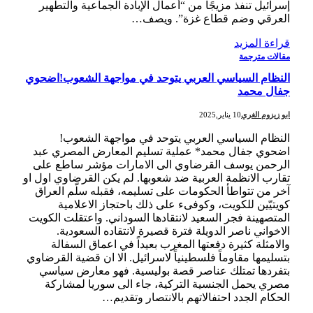
إسرائيل تنفذ مزيجًا من “أعمال الإبادة الجماعية والتطهير
العرقي وضم قطاع غزة”. ويصف…
قراءة المزيد
مقالات مترجمة
النظام السياسي العربي يتوحد في مواجهة الشعوب!اضحوي
جفال محمد
ابو زيزوم الغري
10 يناير,2025
النظام السياسي العربي يتوحد في مواجهة الشعوب!
اضحوي جفال محمد* عملية تسليم المعارض المصري عبد
الرحمن يوسف القرضاوي الى الامارات مؤشر ساطع على
تقارب الانظمة العربية ضد شعوبها. لم يكن القرضاوي اول او
آخر من تتواطأ الحكومات على تسليمه، فقبله سلّم العراق
كويتيّين للكويت، وكوفىء على ذلك باحتجاز الاعلامية
المتصهينة فجر السعيد لانتقادها السوداني. واعتقلت الكويت
الاخواني ناصر الدويلة فترة قصيرة لانتقاده السعودية.
والامثلة كثيرة دفعتها المغرب بعيداً في اعماق السفالة
بتسليمها مقاوماً فلسطينياً لاسرائيل. الا ان قضية القرضاوي
بتفردها تمتلك عناصر قصة بوليسية. فهو معارض سياسي
مصري يحمل الجنسية التركية، جاء الى سوريا لمشاركة
الحكام الجدد احتفالاتهم بالانتصار وتقديم…