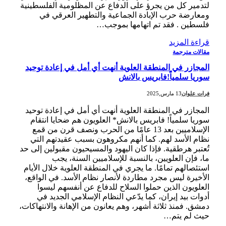
لتدمير كل من يجرؤ على الدفاع عن المظلومية الفلسطينية
ومعارضة حرب الإبادة الجماعية والتطهير العرقي في
فلسطين . فقد تم اتهامها بموجب…
قراءة المزيد
مقالات مترجمة
المجازر في المنطقة العلوية أنهت أي أمل في إعادة توحيد
سوريا سلمياً!فابريس بالانش
فرات علوان
13 مارس,2025
المجازر في المنطقة العلوية أنهت أي أمل في إعادة توحيد
سوريا سلمياً! فابريس بالانش* العلويون هم ضحايا انتقام
الإسلاميين بعد 13 عامًا من الحرب ونصف قرن من قمع
نظام الأسد لهم. كما أنهم مكروهون بسبب عقيدتهم التي
تُعتبر هرطقية. فإذا كان اليهود والمسيحيون مقبولين إلى حد
ما، فإن العلويين، بالنسبة للإسلاميين السنة، يجب
استئصالهم تمامًا. ما يجري في المنطقة العلوية خلال الأيام
الأخيرة ليس مجرد مطاردة لأنصار نظام الأسد. في الواقع،
العلويون الذين حملوا السلاح للدفاع عن أنفسهم ليسوا
أدوات بيد إيران، كما يدّعي النظام الإسلامي الجديد في
دمشق. فمنذ ثلاثة أشهر، وهم يعانون من الإهانة والانتهاكات،
حيث لم يتم…