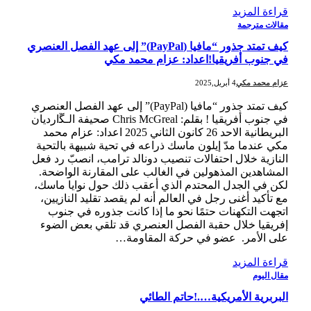
قراءة المزيد
مقالات مترجمة
كيف تمتد جذور “مافيا (PayPal)” إلى عهد الفصل العنصري
في جنوب أفريقيا!اعداد: عزام محمد مكي
عزام محمد مكي
4 أبريل,2025
كيف تمتد جذور “مافيا (PayPal)” إلى عهد الفصل العنصري
في جنوب أفريقيا ! بقلم: Chris McGreal صحيفة الـﮝارديان
البريطانية الاحد 26 كانون الثاني 2025 اعداد: عزام محمد
مكي عندما مدّ إيلون ماسك ذراعه في تحية شبيهة بالتحية
النازية خلال احتفالات تنصيب دونالد ترامب، انصبّ رد فعل
المشاهدين المذهولين في الغالب على المقارنة الواضحة.
لكن في الجدل المحتدم الذي أعقب ذلك حول نوايا ماسك،
مع تأكيد أغنى رجل في العالم أنه لم يقصد تقليد النازيين،
اتجهت التكهنات حتمًا نحو ما إذا كانت جذوره في جنوب
إفريقيا خلال حقبة الفصل العنصري قد تلقي بعض الضوء
على الأمر. عضو في حركة المقاومة…
قراءة المزيد
مقال اليوم
البربرية الأمريكية….!حاتم الطائي