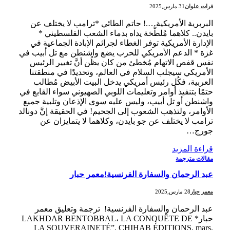
فرات علوان
31 مارس,2025
البربرية الأمريكية….! حاتم الطائي *ترامب لا يختلف عن
بايدن.. كلاهما مُلطَّخة يداه بدماء الشعب الفلسطيني *
الإدارة الأمريكية توفر الغطاء لجرائم الإبادة الجماعية في
غزة * الدعم الأمريكي للحرب يضع واشنطن مع تل أبيب في
نفس قفص الاتهام مُخطئ من كان يظُن أنَّ تغيير الرئيس
الأمريكي سيجلب السلام في العالم، وتحديدًا في منطقتنا
العربية، فكُل رئيس أمريكي يدخل البيت الأبيض مُطالب
حتمًا بتنفيذ أوامر وتعليمات اللوبي الصهيوني سواء القابع في
واشنطن أو تل أبيب، وليس عليه سوى الإذعان وتلبية جميع
الأوامر، ولتذهب الشعوب إلى الجحيم! في الحقيقة إنَّ دونالد
ترامب لا يختلف عن جو بايدن، وكلاهما لا يتمايزان عن
جورج…
قراءة المزيد
مقالات مترجمة
عبد الرحمان والسفارة الفرنسية!معمر حبار
معمر حبار
28 مارس,2025
عبد الرحمان والسفارة الفرنسية! ترجمة وتعليق معمر
حبار* LAKHDAR BENTOBBAL، LA CONQUÊTE DE
LA SOUVERAINETÉ”, CHIHAB ÉDITIONS, mars,