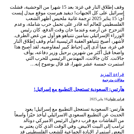
وقف إطلاق النار في غزة: بعد 15 شهرا من الوحشية، فشلت
إسرائيل على كل الجبهات! ديفيد هيرست موقع ميدل إيست
آي: 15 يناير 2025 ترجمة غانية ملحيس أظهر الشعب
الفلسطيني للعالم أنه قادر على تحمل حرب شاملة، وعدم
التزحزح عن أرضه وعندما حان وقت الدفع، كان رئيس
الوزراء الإسرائيلي بنيامين نتنياهو هو أول من غض الطرف.
لأشهر، أصبح نتنياهو العقبة الرئيسية أمام وقف إطلاق النار
في غزة، مما أدى إلى إحباط كبير لمفاوضيه. لقد أصبح هذا
واضحا قبل أكثر من شهرين برحيل وزير دفاعه، يوآف
جالانت. كان جالانت، المهندس الرئيسي للحرب التي
استمرت خمسة عشر شهرا، قد قال بوضوح إنه…
قراءة المزيد
مقالات مترجمة
هآرتس: السعودية تستعجل التطبيع مع إسرائيل!
فرات علوان
16 يناير,2025
هآرتس: السعودية تستعجل التطبيع مع إسرائيل! يعود
الحديث عن التطبيع السعودي الاسرائيلي ليأخذ حيّزاً واسعاً
من النقاشات مع قرب دخول الرئيس الاميركي دونالد
ترامب إلى البيت الابيض. وفي الوقت الذي كان يعتبر به
البعض استمرار الإبادة الجماعية للشعب الفلسطيني قد