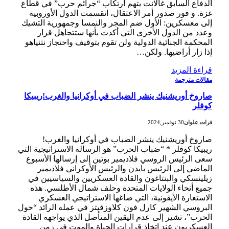
الدفاع السابق غالانت بتهم ارتكاب “جرائم حرب” في قطاع
غزة. و فور صدور أمر الاعتقال، انقسمت الدول الأوروبية
إلى معسكرين: الأول ضم المجر والنمسا وجمهورية التشيك
وعدد من الدول الأخرى التي أكدت بأنها ستتجاهل قرار
المحكمة الجنائية الدولية ولن تقوم بتوقيف واحتجاز نتنياهو
إذا زار أراضيها. ولكن…
قراءة المزيد
مقالات مترجمة
صاروخ أوريشنيك ينشر الضباب في أوكرانيا والغرب!ريبيكا
كوفلر
فرات علوان
30 نوفمبر,2024
صاروخ أوريشنيك ينشر الضباب في أوكرانيا والغرب!
ريبيكا كوفلر * “ضباب الحرب” هو الرسالة الاستراتيجية التي
سعى الرئيس الروسي فلاديمير بوتين إلى إرسالها الأسبوع
الماضي إلى الرئيس بايدن والرئيس الأوكراني فلاديمير
زيلينسكي والبنتاغون والقادة العسكريين والسياسيين في
جميع أنحاء الولايات المتحدة وحلف شمال الأطلسي. هذه
الاستعارة الأيقونية، التي صاغها الاستراتيجي العسكري
البروسي الشهير كارل فون كلاوزفيتز في عمله الرائد “حول
الحرب”، تشير إلى عدم اليقين المتأصل الذي يواجهه القادة
العسكريون عند اتخاذ قرارات الحياة والموت في زمن