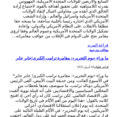
السابع والأربعين للولايات المتحدة الأمريكية، المهووس
بقدرته اللامتناهية على تحقيق أهدافه بالقوة، لاجتماع إرادة
الخالق الذي أنقذه من محاولتي اغتيال لإنقاذ الولايات
المتحدة الأمريكية واسرائيل والعالم ، وإرادة الشعب
الأمريكي الذي اختاره رئيسا بأغلبية ساحقة، ما يمنحه حقا
مطلقا بالانقلاب على النظام الأمريكي والدولي، وإعادة
تشكيل الولايات المتحدة الأمريكية وعموم العالم وفقا لرؤى
مقامر نجح على الدوام في الإفلات من عواقب مغامراته…
قراءة المزيد
مقالات مترجمة
ما وراء «يوم التحرير»: مغامرة ترامب الكبرى!جابر جابر
فرات علوان
10 أبريل,2025
ما وراء «يوم التحرير»: مغامرة ترامب الكبرى! جابر جابر*
في الأسبوع الفائت، ومن حديقة البيت الأبيض، ألقى الرئيس
الأمريكي دونالد ترامب، ما سيوصف بعدها بلحظات من
المحللين السياسيين والاقتصاديين على أنه قنبلة نووية أُلقيت
على الاقتصاد العالمي. لكن ترامب كان له رأي آخر، إذ افتتح
كلامه بالقول: «هذا اليوم من أهم الأيّام في تاريخ الولايات
المتحدة، إنه يوم إعلان استقلالنا الاقتصادي. أعزائي
الأمريكيين، إنه يوم التحرير». في الأيّام القليلة التالية على
قرار ترامب رفع الرسوم الجمركية على دول العالم، اختفت