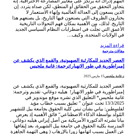
المهم إدراك أنه يرتكز على معايير المصارعة الاحترافية. إنه
يتجاوز التحقق من الحقائق أو المنطق، لكن صداه يتردد. إن
الذين يسعون إلى العدالة العالمية وإنهاء الاستعمار لا
يختارون الظروف التي يصنعون فيها التاريخ، بل يصنعهم هذا
التاريخ. لذلك، من الأهمية بمكان فهم التحولات التاريخية
الأعمق التي تجلّت في اضطرابات النظام السياسي الجديد
في الولايات المتحدة، وكيف…
قراءة المزيد
مقالات مترجمة
العصر الجديد للمكارثية الصهيونية، والقمع الذي يكشف عن
إمبراطورية في طور الانهيار!ترجمة: غانية ملحيس
د.غانية ملحيس
15 مارس,2025
العصر الجديد للمكارثية الصهيونية، والقمع الذي يكشف عن
إمبراطورية في طور الانهيار! هيليه دوغاتي- تقديم وترجمة:
غانية ملحيس* التعليق الذي نشره موقع موندويز في
13/3/2025 تحت عنوان ” تعليق بسبب خطاب مؤيد
لفلسطين: بياني بشأن تبني كلية الحقوق بجامعة ييل للتشهير
المُولّد بواسطة الذكاء الاصطناعي” فائق الأهميه إذ يعرض
بيانا نشرته الدكتورة الأمريكية من أصل إيراني هيليه دوغاتي ،
المدرسة بكلية الحقوق في جامعة ييل الشهيرة، بعد إيقافها
عن العمل بسبب اتهامها زورا بالإرهاب ( وهي التهمة الجاهزة