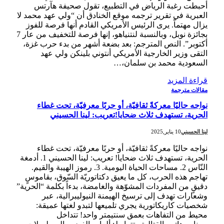
أحبطت رغبة الرياض في التطبيع، تقول صحيفة هآرتس
العبرية في تقرير ترجمه موقع الخنادق أن “ولي عهد محمد لا
يزال مهتماً. يرى الرئيس الأمريكي القادم أنها فرصة للفوز
بجائزة نوبل، وبالنسبة لنتنياهو، إنها فرصة للتخفيف من عار 7
أكتوبر”. النص المترجم: بعد بضعة أشهر من بدء حرب غزة،
التقى وزير الخارجية الأمريكي أنتوني بلينكن ولي عهد
السعودية محمد بن سلمان،…
قراءة المزيد
مقالات مترجمة
نواجه حاليًا معركةً ثقافيّة، أو حربًا معرفيّة، تحت غطاء
الحرية، تستهدف ثلاث ضحايا!تعريب: لينا الحسيني
لينا الحسيني
10 يناير,2025
نواجه حاليًا معركةً ثقافيّة، أو حربًا معرفيّة، تحت غطاء
الحرية، تستهدف ثلاث ضحايا! تعريب: لينا الحسيني 1. أدمغة
النّاس 2. مساحات الحياة اليومية. 3. رموز الهيبة والقيم.
تهاجم هذه الحرب، كل ما يعيق دكتاتوريّة السّوق، بقاموسٍ
دقيقٍ من المفردات المشوّهة والغامضة، بدءاً بكلمة “الحرية”
وشعارات تهدف إلى ترسيخ الهيمنة النيوليبرالية، عبر
شخصيات كاريكاتورية يجري تلميعها لتبدو لغتها عميقة:
محيط من التفاهات بعمق سنتيمتر واحد! تتداخل