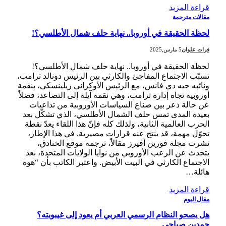
قراءة المزيد
مقالات مترجمة
لحظة الحقيقة في أوروبا.. نهاية حلف شمال الأطلسي؟!
فرات علوان
5 مارس,2025
لحظة الحقيقة في أوروبا.. نهاية حلف شمال الأطلسي؟!
تسبّب الاجتماع المفاجئ والكارثي بين الرئيس دونالد ترامب،
ونائبه جيه دي فانس، مع الرئيس الأوكراني زيلينسكي، بنقمة
أوروبية تجاه إدارة ترامب، وهي نقمة آيلة إلى التصاعد، فضلاً
عن حالة ذعر بين صناع السياسات الأوروبية من تداعيات
بعيدة المدى تمس حلف الشمال الأطلسي، الذي تشكّل بعد
الحرب العالمية الثانية، ولذلك كله فإنّ هذا اللقاء يعدّ نقطة
تحوّل مهمة، قد ينتج عنه قرارات مصيرية. في هذا الإطار،
نشرت مجلة فورين أفيرز مقالاً، ترجمه موقع الخنادق،
يتحدث عن الرعب الأوروبي من نوايا الولايات المتحدة، بعد
الاجتماع الكارثي في البيت الأبيض. واعتبر الكاتب بأن “هوة
هائلة…
قراءة المزيد
مقال اليوم
هل يصحو النظام الرسمي العربي أم يعود إلى غيبوبته؟
حمدين صباحي