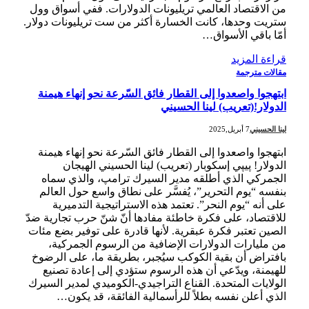
من الاقتصاد العالمي تريليونات الدولارات. ففي أسواق وول
ستريت وحدها، كانت الخسارة أكثر من ست تريليونات دولار.
أمّا باقي الأسواق…
قراءة المزيد
مقالات مترجمة
ابتهجوا واصعدوا إلى القطار فائق السّرعة نحو إنهاء هيمنة
الدولار!(تعريب) لينا الحسيني
لينا الحسيني
7 أبريل,2025
ابتهجوا واصعدوا إلى القطار فائق السّرعة نحو إنهاء هيمنة
الدولار! پيپي إسكوبار (تعريب) لينا الحسيني الهيجان
الجمركي الذي أطلقه مدير السيرك ترامپ، والذي سماه
بنفسه “يوم التحرير”، يُفسَّر على نطاق واسع حول العالم
على أنه “يوم النحر”. تعتمد هذه الاستراتيجية التدميرية
للاقتصاد، على فكرة خاطئة مفادها أنّ شنّ حرب تجارية ضدّ
الصين تعتبر فكرة عبقرية. لأنها قادرة على توفير بضع مئات
من مليارات الدولارات الإضافية من الرسوم الجمركية،
بافتراض أن بقية الكوكب سيُجبر، بطريقة ما، على الرضوخ
للهيمنة، ويدّعي أن هذه الرسوم ستؤدي إلى إعادة تصنيع
الولايات المتحدة. القناع التراجيدي-الكوميدي لمدير السيرك
الذي أعلن نفسه بطلاً للرأسمالية الفائقة، قد يكون…