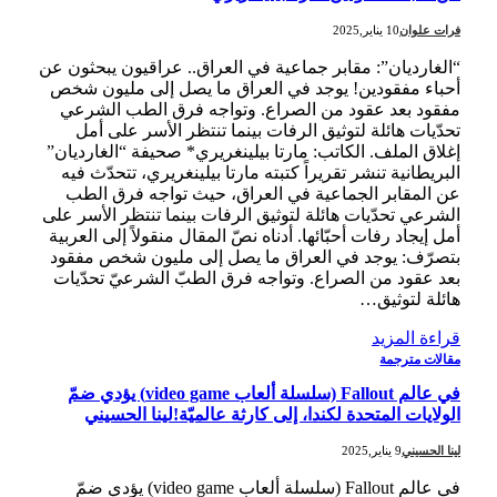
فرات علوان
10 يناير,2025
“الغارديان”: مقابر جماعية في العراق.. عراقيون يبحثون عن
أحباء مفقودين! يوجد في العراق ما يصل إلى مليون شخص
مفقود بعد عقود من الصراع. وتواجه فرق الطب الشرعي
تحدّيات هائلة لتوثيق الرفات بينما تنتظر الأسر على أمل
إغلاق الملف. الكاتب: مارتا بيلينغريري* صحيفة “الغارديان”
البريطانية تنشر تقريراً كتبته مارتا بيلينغريري، تتحدّث فيه
عن المقابر الجماعية في العراق، حيث تواجه فرق الطب
الشرعي تحدّيات هائلة لتوثيق الرفات بينما تنتظر الأسر على
أمل إيجاد رفات أحبّائها. أدناه نصّ المقال منقولاً إلى العربية
بتصرّف: يوجد في العراق ما يصل إلى مليون شخص مفقود
بعد عقود من الصراع. وتواجه فرق الطبّ الشرعيّ تحدّيات
هائلة لتوثيق…
قراءة المزيد
مقالات مترجمة
في عالم Fallout (سلسلة ألعاب video game) يؤدي ضمّ
الولايات المتحدة لكندا، إلى كارثة عالميّة!لينا الحسيني
لينا الحسيني
9 يناير,2025
في عالم Fallout (سلسلة ألعاب video game) يؤدي ضمّ