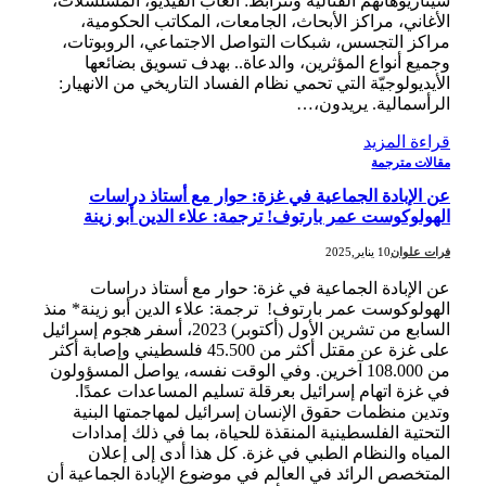
سيناريوهاتهم القتالية وتترابط: ألعاب الفيديو، المسلسلات،
الأغاني، مراكز الأبحاث، الجامعات، المكاتب الحكومية،
مراكز التجسس، شبكات التواصل الاجتماعي، الروبوتات،
وجميع أنواع المؤثرين، والدعاة.. بهدف تسويق بضائعها
الأيديولوجيّة التي تحمي نظام الفساد التاريخي من الانهيار:
الرأسمالية. يريدون،…
قراءة المزيد
مقالات مترجمة
عن الإبادة الجماعية في غزة: حوار مع أستاذ دراسات
الهولوكوست عمر بارتوف! ترجمة: علاء الدين أبو زينة
فرات علوان
10 يناير,2025
عن الإبادة الجماعية في غزة: حوار مع أستاذ دراسات
الهولوكوست عمر بارتوف! ترجمة: علاء الدين أبو زينة* منذ
السابع من تشرين الأول (أكتوبر) 2023، أسفر هجوم إسرائيل
على غزة عن مقتل أكثر من 45.500 فلسطيني وإصابة أكثر
من 108.000 آخرين. وفي الوقت نفسه، يواصل المسؤولون
في غزة اتهام إسرائيل بعرقلة تسليم المساعدات عمدًا.
وتدين منظمات حقوق الإنسان إسرائيل لمهاجمتها البنية
التحتية الفلسطينية المنقذة للحياة، بما في ذلك إمدادات
المياه والنظام الطبي في غزة. كل هذا أدى إلى إعلان
المتخصص الرائد في العالم في موضوع الإبادة الجماعية أن