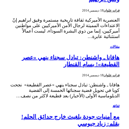
فرات علوان
18 ديسمبر,2014
العنصرية الأميركية ثقافة تاريخية مستمرة وفيق ابراهيم إنّ
الاعتداءات المميتة لرجال الأمن الأميركيين على مواطنين
أميركيين، إنما من ذوي البشرة السوداء، ليست أعمالاً
استثنائية عابرة…
مقالات
هافانا ـ واشنطن: تبادل سجناء ينهي «عصر
القطيعة»! بسام القنطار
فرات علوان
18 ديسمبر,2014
هافانا ـ واشنطن: تبادل سجناء ينهي «عصر القطيعة» نجحت
كوبا في تحويل قضية سجنائها الخمسة إلى القضية
الدبلوماسية الأولى (الأخبار) بعد قطيعة لاكثر من نصف…
ثقافة
مع أمنيات جودة بلغيث خارج حدائق الحلم!
بقلم: زياد جيوسي