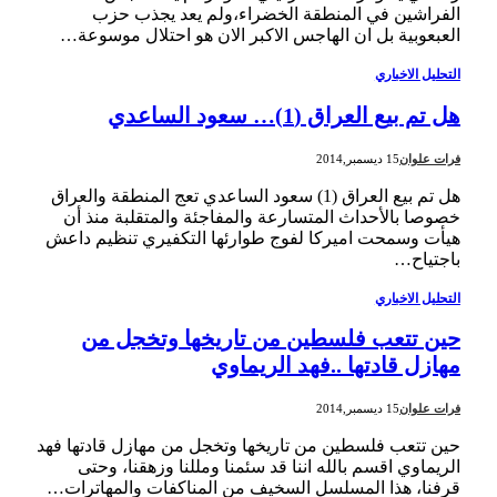
الفراشين في المنطقة الخضراء،ولم يعد يجذب حزب
العبعوبية بل ان الهاجس الاكبر الان هو احتلال موسوعة…
التحليل الاخباري
هل تم بيع العراق (1)… سعود الساعدي
فرات علوان
15 ديسمبر,2014
هل تم بيع العراق (1) سعود الساعدي تعج المنطقة والعراق
خصوصا بالأحداث المتسارعة والمفاجئة والمتقلبة منذ أن
هيأت وسمحت اميركا لفوج طوارئها التكفيري تنظيم داعش
باجتياح…
التحليل الاخباري
حين تتعب فلسطين من تاريخها وتخجل من
مهازل قادتها ..فهد الريماوي
فرات علوان
15 ديسمبر,2014
حين تتعب فلسطين من تاريخها وتخجل من مهازل قادتها فهد
الريماوي اقسم بالله اننا قد سئمنا ومللنا وزهقنا، وحتى
قرفنا، هذا المسلسل السخيف من المناكفات والمهاترات…