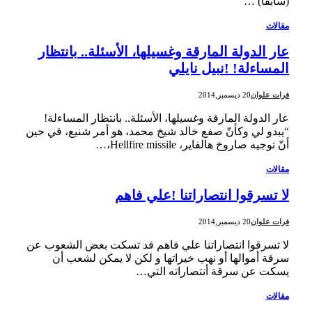
(سابقا) …
مقالات
عار الدولة المارقة وغسيلها، الأسئلة.. بانتظار
المساءلة! !نبيل نايلي
فرات علوان
20 ديسمبر,2014
عار الدولة المارقة وغسيلها، الأسئلة.. بانتظار المساءلة!
“يبدو لي وكأنّ صفع خالد شيخ محمد، هو أمر شنيع، في حين
أنّ توجيه صاروخ هالفاير، Hellfire missile،…
مقالات
لا تسرقوا انتصاراتنا !علي فاهم
فرات علوان
20 ديسمبر,2014
لا تسرقوا انتصاراتنا علي فاهم قد تسكت بعض الشعوب عن
سرقة أموالها أو نهب خيراتها و لكن لا يمكن لشعب أن
يسكت عن سرقة أنتصاراته التي…
مقالات