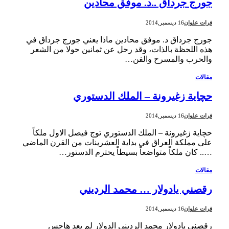
جورج جرداق ..د. موفق محادين
فرات علوان
16 ديسمبر,2014
جورج جرداق د. موفق محادين ماذا يعني جورج جرداق في
هذه اللحظة بالذات، وقد رحل عن ثمانين حولا من الشعر
والحرب والمسرح والفن…
مقالات
حچاية زغيرونة – الملك الدستوري
فرات علوان
16 ديسمبر,2014
حچاية زغيرونة – الملك الدستوري توج فيصل الاول ملكاً
على مملكة العراق في بداية العشرينات من القرن الماضي
….. كان ملكاً متواضعاً بسيطاً يحترم الدستور…
مقالات
رقصني يادولار … محمد الرديني
فرات علوان
16 ديسمبر,2014
رقصني يادولار محمد الرديني الدولار لم يعد هاجس