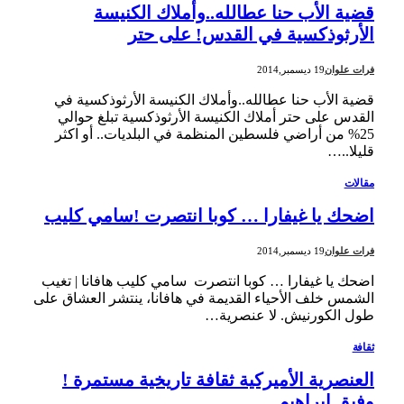
قضية الأب حنا عطالله..وأملاك الكنيسة
الأرثوذكسية في القدس! على حتر
فرات علوان
19 ديسمبر,2014
قضية الأب حنا عطالله..وأملاك الكنيسة الأرثوذكسية في
القدس على حتر أملاك الكنيسة الأرثوذكسية تبلغ حوالي
25% من أراضي فلسطين المنظمة في البلديات.. أو اكثر
قليلا..…
مقالات
اضحك يا غيفارا … كوبا انتصرت !سامي كليب
فرات علوان
19 ديسمبر,2014
اضحك يا غيفارا … كوبا انتصرت سامي كليب هافانا | تغيب
الشمس خلف الأحياء القديمة في هافانا، ينتشر العشاق على
طول الكورنيش. لا عنصرية…
ثقافة
العنصرية الأميركية ثقافة تاريخية مستمرة !
وفيق ابراهيم