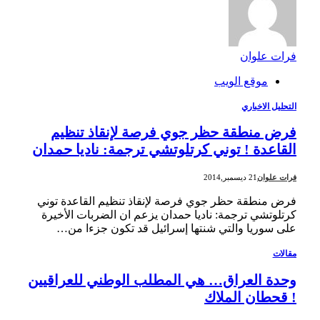
فرات علوان
موقع الويب
التحليل الاخباري
فرض منطقة حظر جوي فرصة لإنقاذ تنظيم
القاعدة ! توني كرتلوتشي ترجمة: ناديا حمدان
فرات علوان
21 ديسمبر,2014
فرض منطقة حظر جوي فرصة لإنقاذ تنظيم القاعدة توني
كرتلوتشي ترجمة: ناديا حمدان يزعم ان الضربات الأخيرة
على سوريا والتي شنتها إسرائيل قد تكون جزءا من…
مقالات
وحدة العراق… هي المطلب الوطني للعراقيين
! قحطان الملاك