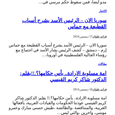
مدو أيضا، فمن سقوط حكم مرسي في…
الاخبار
سوريا الان – الرئيس الأسد يشرح أسباب
القطيعة مع حماس
فرات علوان
17 ديسمبر,2014
سوريا الان – الرئيس الأسد يشرح أسباب القطيعة مع حماس
إرم – دمشق – كشف الرئيس بشار الأسد في اجتماع مع
رؤساء الجالية الفلسطينية في أوروبا،…
مقالات
امة مسلوبة الارادة.. بأس حكامها؟.!!بقلم:
الدكتور شاكر كريم القيسي
فرات علوان
16 ديسمبر,2014
امة مسلوبة الارادة.. بأس حكامها؟.!! بقلم: الدكتور شاكر
كريم القيسي عودتنا الحكومات والقيادات العربية، بأفعالها
الغريبة، والمتناقضة ،والطائشة ،طيش حسني مبارك وعمرو
موسى، واخرين ،والتي ليس…