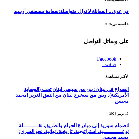
في غزة… المعاناة لا تزال متواصلة!سعادة مصطفى أرشيد
6 أغسطس,2026
على وسائل التواصل
Facebook
Twitter
الأكثر مشاهدة
الصراع في لبنان: بين من سيبقي لبنان تحت (الوصاية
الأمريكية)، وبين من سيخرج لبنان من النفق الغربي!محمد
محسن
13 يونيو,2023
انضمام سورية إلى مبادرة الحزام والطريق، نقــــــــــلة
نوعــــــــــــية، استراتيجية، تاريخية، نهائية، نحو الشرق!
محمد محسن