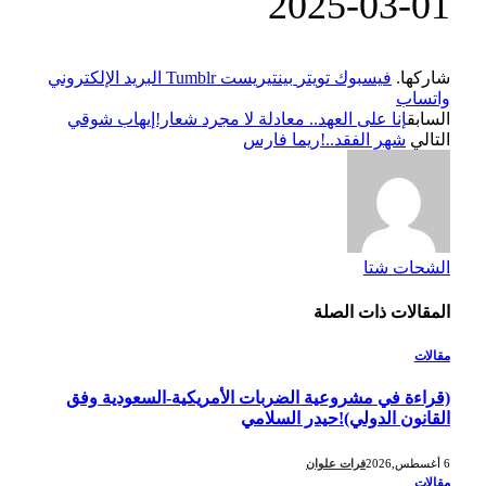
‎2025-‎03-‎01
شاركها.
فيسبوك
تويتر
بينتيريست
Tumblr
البريد الإلكتروني
واتساب
السابق
إنا على العهد.. معادلة لا مجرد شعار!إيهاب شوقي
التالي
شهر الفقد..!ريما فارس
الشحات شتا
المقالات
ذات الصلة
مقالات
(قراءة في مشروعية الضربات الأمريكية-السعودية وفق
القانون الدولي)!حيدر السلامي
6 أغسطس,2026
فرات علوان
مقالات