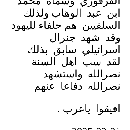
القرقوزي وسماه محمد
ابن عبد الوهاب ولذلك
السلفيين هم حلفاء لليهود
وقد شهد جنرال
اسرائيلي سابق بذلك
لقد سب اهل السنة
نصرالله واستشهد
نصرالله دفاعا عنهم
افيقوا ياعرب .