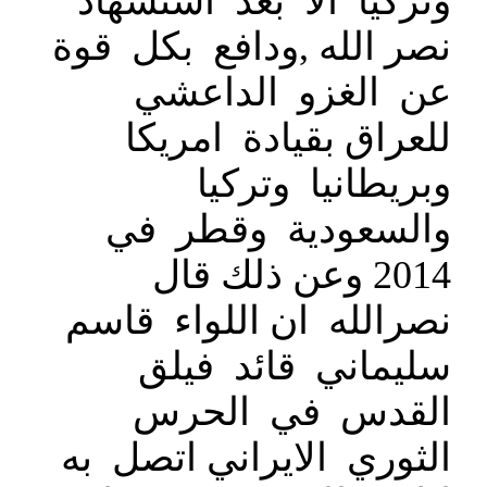
وتركيا الا بعد استشهاد
نصر الله ,ودافع بكل قوة
عن الغزو الداعشي
للعراق بقيادة امريكا
وبريطانيا وتركيا
والسعودية وقطر في
2014 وعن ذلك قال
نصرالله ان اللواء قاسم
سليماني قائد فيلق
القدس في الحرس
الثوري الايراني اتصل به