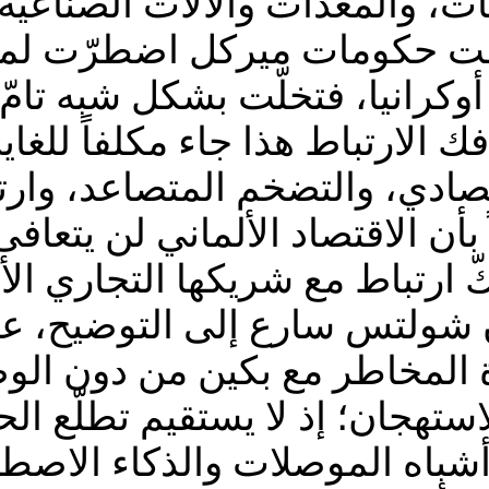
ت، والمعدات والآلات الصناعية،
َلَفت حكومات ميركل اضطرّت ل
أوكرانيا، فتخلّت بشكل شبه تام
ك الارتباط هذا جاء مكلفاً للغاي
تصادي، والتضخم المتصاعد، وارتف
ً بأن الاقتصاد الألماني لن يتعاف
ن شولتس سارع إلى التوضيح، عبر
ارة المخاطر مع بكين من دون الو
استهجان؛ إذ لا يستقيم تطلّع الح
 أشباه الموصلات والذكاء الاصط