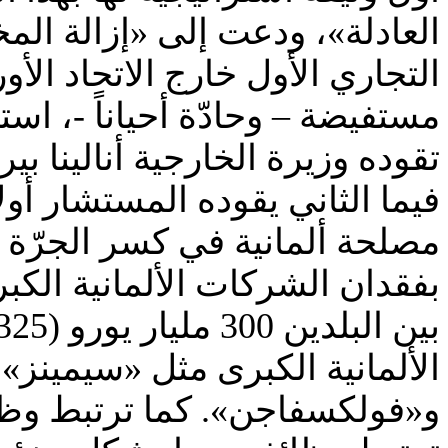
العادلة»، ودعت إلى «إزالة الم
مستفيضة – وحادّة أحياناً -، است
تقوده وزيرة الخارجية أنالينا 
فيما الثاني يقوده المستشار 
مصلحة ألمانية في كسر الجرّة م
بفقدان الشركات الألمانية الكبر
الألمانية الكبرى مثل «سيمينز»
و«فولكسفاجن». كما ترتبط وظائ