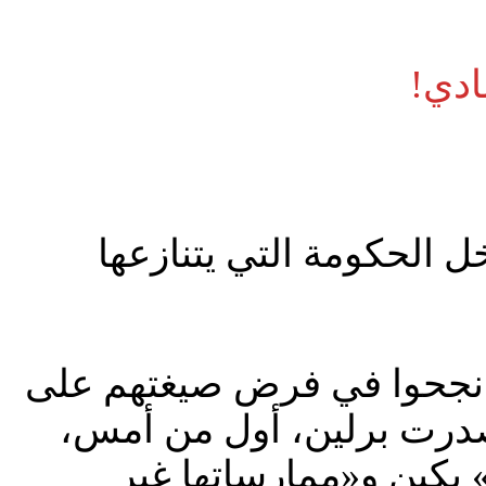
ادي!
 الحكومة التي يتنازعها
يا، نجحوا في فرض صيغتهم على
أصدرت برلين، أول من أمس،
» بكين و«ممارساتها غير