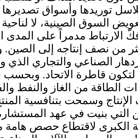
اسل توريدها وأسواق تصديرها بع
يض السوق الصينية، لا لناحية ا
كّ الارتباط مدمراً على المدى ا
ر من نصف إنتاجه إلى الصين. و
زدهار الصناعي والتجاري الذي و
 لتكون قاطرة الاتحاد. وبحسب خب
ات الطاقة من الغاز والنفط وا
لإنتاج وسمحت بتنافسية المنتج ا
ين التي بنيت في عهد المستشارة 
ة الكبرى لاقتطاع حصص هامة من