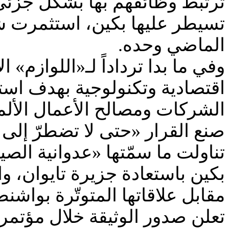
ترتبط وظائفهم بها بشكل جزئي.
الماضي وحده.
وفي ما بدا ترداداً لـ«اللوازم»
اقتصادية وتكنولوجية بهدف است
الشركات ومصالح الأعمال الأل
صنع القرار «حتى لا تضطرّ إلى 
تناولت ما سمّتها «عدوانية الصين 
بكين باستعادة جزيرة تايوان، وا
مقابل علاقاتها المتوتّرة بواشنط
تعلن صدور الوثيقة خلال مؤتمر