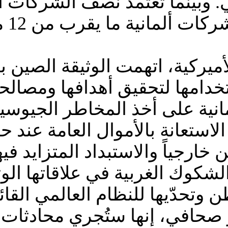
 وبينما تعتمد نصف الشركات ال
تسيط
 الأميركية، اتهمت الوثيقة الصين
خدامها لتحقيق أهدافها ومصالح
مانية على أخذ المخاطر الجيوس
الاستعانة بالأموال العامة عند
خارجياً والاستبداد المتزايد فيه
لشكوك الغربية في علاقاتها الو
ن وتحدّيها للنظام العالمي القا
 صحافي، إنها ستُجري محادثات