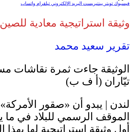
فيسبوك
تويتر
بينتيريست
البريد الإلكتروني
تيلقرام
واتساب
وثيقة استراتيجية معادية للصين:
تقرير سعيد محمد
الوثيقة جاءت ثمرة نقاشات مست
تيّاران (أ ف ب)
لندن | يبدو أن «صقور الأمركة»
الموقف الرسمي للبلاد في ما ي
أول وثيقة استراتيجية لها بهذا