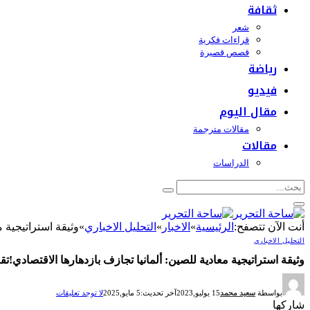
ثقافة
شعر
قراءات فكرية
قصص قصيرة
رياضة
فيديو
مقال اليوم
مقالات مترجمة
مقالات
الدراسات
أنت الآن تتصفح:
الرئيسية
»
الاخبار
»
التحليل الاخباري
»
وثيقة استراتيجية 
التحليل الاخباري
وثيقة استراتيجية معادية للصين: ألمانيا تجازف بازدهارها الاقتصادي!ت
بواسطة
سعيد محمد
15 يوليو,2023
آخر تحديث:
5 مايو,2025
لا توجد تعليقات
شاركها