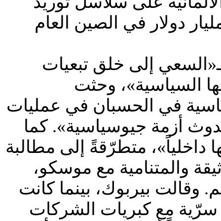
ألمانية على سلاسل توريد
ر عليها بكين، استثمرت شركات ألمانية ما يقرب من 12 مليار دولار في الصين العام
 بـ«السعي إلى خلق تبعيات
ها السياسية»، وحثت
ياسية في الحسبان في عمليات
 حدوث أزمة جيوسياسية». كما
ا داخلياً»، متطرّقةً إلى مطالبة
ثيقة والمتنامية مع موسكو،
ئم. وقالت بيربوك، بينما كانت
 سرّية مع كبريات الشركات