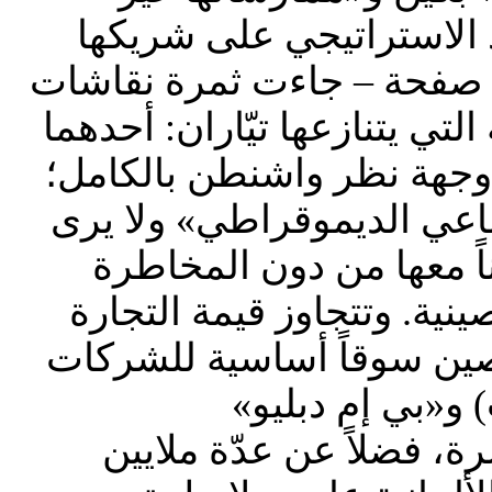
د الاستراتيجي على شريكها
لتجاري الأول خارج الاتحاد الأوروبي». الوثيقة – المكوّنة من 64 صفحة – جاءت ثمرة نقاشات
لتي يتنازعها تيّاران: أحدهما
ى وجهة نظر واشنطن بالكامل؛
اعي الديموقراطي» ولا يرى
اً معها من دون المخاطرة
نية. وتتجاوز قيمة التجارة
وياً، فيما تعدّ الصين سوقاً أساسية للشركات
 و«بي إم دبليو»
، فضلاً عن عدّة ملايين