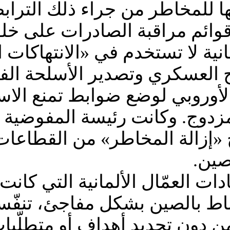
للمخاطر من جراء ذلك الترابط، 
ائم مراقبة الصادرات على خلفي
انية لا تستخدم في «الانتهاكات
 العسكري وتصدير الأسلحة الفتاك
د الأوروبي لوضع ضوابط تمنع الا
دوج. وكانت رئيسة المفوضية ال
 «إزالة المخاطر» من القطاعات
صين.
ات العمّال الألمانية التي كانت
اط بالصين بشكل مفاجئ، تنفّست
من دون تحديد أهداف أو متطلّبات