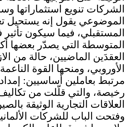
الشركات تنويع استثماراتها وسل
الموضوعي يقول إنه يستحيل تعو
المستقبلي، فيما سيكون تأثير ف
المتوسطة التي يصدّر بعضها أكث
العقدَين الماضيين، حالة من الا
الأوروبي، ومنحها القوة الناعمة
مرتبط بعاملين أساسيين: إمداد
رخيصة، والتي قلّلت من تكاليف ا
العلاقات التجارية الوثيقة بالص
وفتحت الباب للشركات الألماني