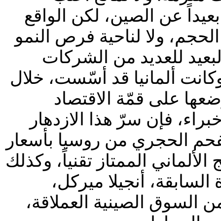
يداً عن الصين، لكن الواقع
لحجم، ولا لناحية فرص النمو
لبعيد للعديد من الشركات
كانت ألمانيا قد أسّست، خلال
ضعها على قمّة الاقتصاد
راء، فإن سرّ هذا الازدهار
لفحم الحجري من روسيا بأسعار
لألماني الممتاز تقنياً، وكذلك
السابقة، أنجيلا ميركل،
 السوق الصينية العملاقة،