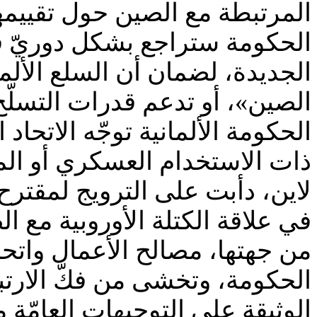
المرتبطة مع الصين حول تقييمها 
الحكومة ستراجع بشكل دوريّ قو
الجديدة، لضمان أن السلع الألم
الصين»، أو تدعم قدرات التسلّح
الحكومة الألمانية توجّه الاتحا
ذات الاستخدام العسكري أو المز
لاين، دأبت على الترويج لمقترح
في علاقة الكتلة الأوروبية مع ال
من جهتها، مصالح الأعمال واتحاد
الحكومة، وتخشى من فكّ الارتب
الوثيقة على التوجيهات العامّة 