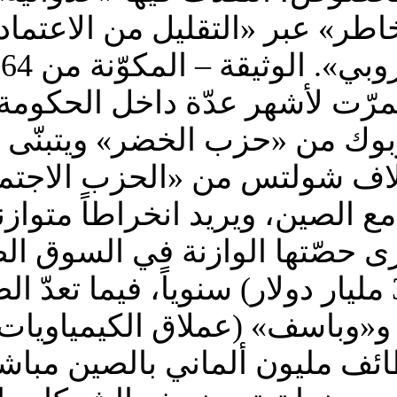
خاطر» عبر «التقليل من الاعتما
ا
مرّت لأشهر عدّة داخل الحكومة ا
بيربوك من «حزب الخضر» ويتبنّ
أولاف شولتس من «الحزب الاجتم
ع الصين، ويريد انخراطاً متوازن
ى حصّتها الوازنة في السوق الصي
بين البلدين 300 مليار يورو (325 مليار دولار) سن
 و«وباسف» (عملاق الكيمياويات)
ف مليون ألماني بالصين مباشرة