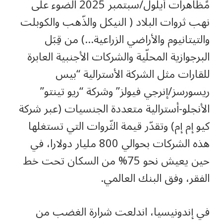
مًظاهرات أيلول/سبتمبر 2025 الضوء على
نهب ثروات البلاد ( النيكل والذّهب والكوبلت
والتيتانيوم والأراضي الزراعية…) من قِبَل
البرجوازية المحلّية والشركات الأجنبية العابرة
للقارات مثل الشركة الأسترالية “بيس
ريسورسز/إنرجي فيولز” وشركة “ريو تينتو”
الأنجلو-أسترالية متعددة الجنسيات (عبر شركة
كيو إم إم) وتقدّر قيمة الثّروات التي تستغلها
هذه الشركات بحوالي 800 مليار دولارا، في
حين يعيش نحو 75% من السكان تحت خط
الفقر، وفق البنك العالمي.
في إندونيسيا، اندلعت شرارة الغضب من