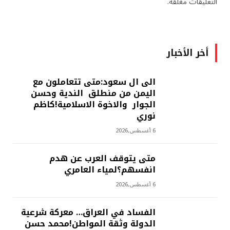
التعليقات مغلقة.
أخر الأخبار
الى ال سعود:متى تتعاملون مع
اليمن من منطلق الندية وحسن
الجوار والاخوة الاسلامية!كاظم
نوري
6 أغسطس,2026
متى يتوقف العرب عن هدم
انفسهم؟لمياء العامري
6 أغسطس,2026
الفساد في العراق… معركة شرعية
الدولة وثقة المواطن!محمد حسن