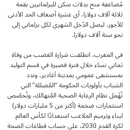
مُضاعفة منح بدلات سكن للبرلمانيين بقمة
ثلاثة آلاف دولارا، أي عشرة أضعاف الحد الأدنى
للأجور، ليصل الدّخل الشهري لكل برلماني إلى
نحو ستة آلاف دولارا.
في المغرب، انطلقت شرارة الغضب من وفاة
ثماني نساء خلال فترة قصيرة في قسم التوليد
بمستشفى عمومي بمدينة أغادير، وندد
الشباب بأولويات الحكومة “المُضللة” التي
تُهْمل نظام الرعاية الصحية المُتهالك، وتُخصّص
استثمارات ضخمة (أكثر من 5 مليارات دولار)
لبناء وترميم الملاعب استعدادًا لكأس العالم
لكرة القدم 2030، على حساب قطاعات الصحة