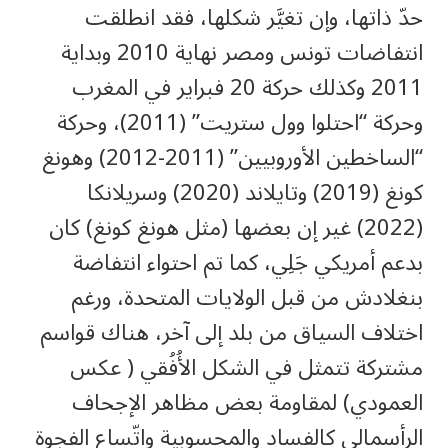
حدّ ذاتها، وإن تغيَّر شكلها، فقد انطلقت
انتفاضات تونس ومصر نهاية 2010 وبداية
2011 وكذلك حركة 20 فبراير في المغرب
وحركة “احتلوا وول ستريت” (2011)، وحركة
“الساخطين الأوروبيين” (2011-2012) وهونغ
كونغ (2019) وتايلاند (2020) وسريلانكا
(2022) غير إن بعضها (مثل هونغ كونغ) كان
بدعم أمريكي جَلِي، كما تم احتواء انتفاضة
بنغلادش من قبل الولايات المتحدة، ورغم
اختلاف السياق من بلد إلى آخر، هناك قواسم
مشتركة تتمثل في الشكل الأُفُقي ( عكس
العمودي) لمقاومة بعض مظاهر الإجحاف
الرأسمالي كالفساد والمحسوبية واتّساع الفجوة