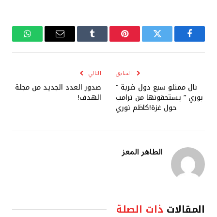
فيسبوك
تويتر
بينتيريست
Tumblr
البريد
واتساب
الإلكتروني
السابق
التالي
نال ممثلو سبع دول ضربة ”
صدور العدد الجديد من مجلة
بوري ” يستحقونها من ترامب
الهدف!
حول غزة!كاظم نوري
الطاهر المعز
المقالات
ذات الصلة