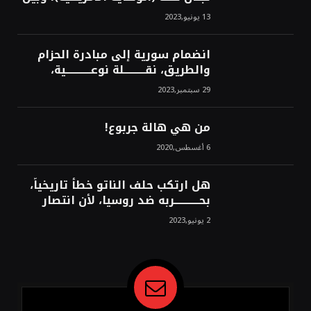
من سيخرج لبنان من النفق الغربي!
13 يونيو,2023
محمد محسن
انضمام سورية إلى مبادرة الحزام
والطريق، نقــــــــــلة نوعــــــــــــية،
استراتيجية، تاريخية، نهائية، نحو
29 سبتمبر,2023
الشرق!محمد محسن
من هي هالة جربوع!
6 أغسطس,2020
هل ارتكب حلف الناتو خطأً تاريخياً،
بحــــــــــــربه ضد روسيا، لأن انتصار
روسيا الحتمي، سيفتت الناتو!محمد
2 يونيو,2023
محسن