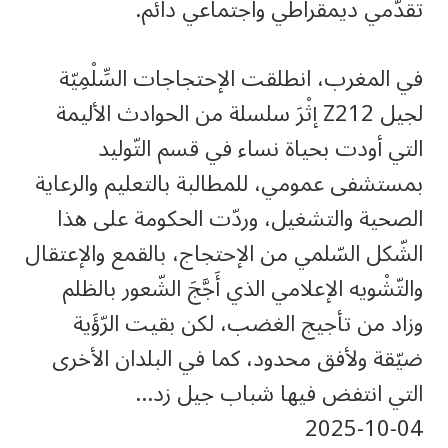
تقدّمي ديمقراطي واجتماعي دائم.
في المغرب، انطلقت الإحتجاجات السِّلْمِيّة
لجيل Z212 إثْرَ سلسلة من الحوادث الأليمة
التي أودت بحياة نساء في قسم التّوليد
بمستشفى عمومي، للمطالبة بالتعليم والرعاية
الصحية والتشغيل، وردّت الحكومة على هذا
الشّكل السّلمي من الإحتجاج، بالقمع والإعتقال
والتّشْويه الإعلامي الذي أَجَّجَ الشّعور بالظلم
وزاد من تأجيج الغضب، لكن بقيت الرّؤَية
ضيّقة ولأفق محدود، كما في البلدان الأخرى
التي انتفض فيها شباب جيل زد…
‎2025-‎10-‎04