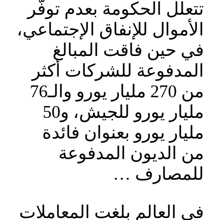
تتعلل الحكومة بعدم توفّر
الأموال للإنفاق الإجتماعي،
في حين فاقت المبالغ
المدفوعة للشركات أكثر
من 270 مليار يورو والـ76
مليار يورو للجيش، و50
مليار يورو بعنوان فائدة
من الديون المدفوعة
للمصارف …
في العالم بلغت المعاملات