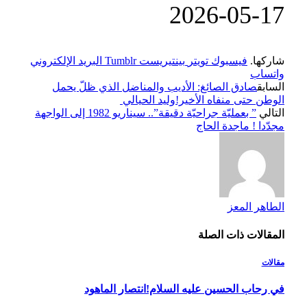
‎2026-‎05-‎17
شاركها.
فيسبوك
تويتر
بينتيريست
Tumblr
البريد الإلكتروني
واتساب
السابق
صادق الصائغ: الأديب والمناضل الذي ظلّ يحمل
الوطن حتى منفاه الأخير!وليد الحيالي
التالي
” بعمليّة جراحيّة دقيقة”.. سيناريو 1982 إلى الواجهة
مجدّدا ! ماجدة الحاج
الطاهر المعز
المقالات
ذات الصلة
مقالات
في رحاب الحسين عليه السلام!انتصار الماهود