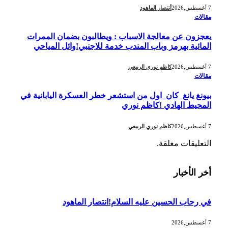
7 أغسطس,2026
أنتصار الماهود
مقالات
يعجزون عن معالجة الاسباب : ويطالبون بضمان الممرات
المائية بهرمز وباب المندب خدمة للاجنبي!وائل المياحي
7 أغسطس,2026
كاظم نوري الربيعي
مقالات
بيونغ يانغ كان اول من استشعر خطر العسكرة اليابانية في
المحيط الهادي !كاظم نوري
7 أغسطس,2026
كاظم نوري الربيعي
التعليقات مغلقة.
أخر الأخبار
في رحاب الحسين عليه السلام!انتصار الماهود
7 أغسطس,2026