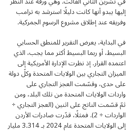
في تشرين الثاني الفائت. وهي ورقة عند النظر
إليها يبدو أنها كانت دليلًا استرشد به ترامب
وفريقه عند إطلاق مشروع الرسوم الجمركية.
في البداية، يعرض التقرير للمنطق الحسابي
البسيط، أو ربما البسيط أكثر مما يجب، الذي
اعتمده القرار. إذ نظرت الإدارة الأمريكية إلى
الميزان التجاري بين الولايات المتحدة وكلّ دولة
على حدى، وقسّمت العجز التجاري على
واردات الولايات المتحدة من تلك البلد، ومن
ثمّ قسّمت الناتج على اثنين (العجز التجاري ÷
الواردات ÷ 2). فمثلًا، قدّرت صادرات الأردن
إلى الولايات المتحدة عام 2024 بـ 3.314 مليار