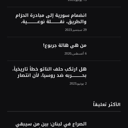
محمد محسن
انضمام سورية إلى مبادرة الحزام
والطريق، نقــــــــــلة نوعــــــــــــية،
استراتيجية، تاريخية، نهائية، نحو
29 سبتمبر,2023
الشرق!محمد محسن
من هي هالة جربوع!
6 أغسطس,2020
هل ارتكب حلف الناتو خطأً تاريخياً،
بحــــــــــــربه ضد روسيا، لأن انتصار
روسيا الحتمي، سيفتت الناتو!محمد
2 يونيو,2023
محسن
الأكثر تعليقاً
الصراع في لبنان: بين من سيبقي