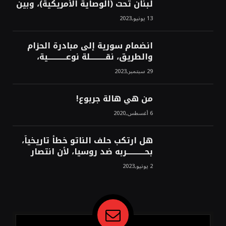
لبنان تحت (الوصاية الأمريكية)، وبين
من سيخرج لبنان من النفق الغربي!
13 يونيو,2023
محمد محسن
انضمام سورية إلى مبادرة الحزام
والطريق، نقــــــــــلة نوعــــــــــــية،
استراتيجية، تاريخية، نهائية، نحو
29 سبتمبر,2023
الشرق!محمد محسن
من هي هالة جربوع!
6 أغسطس,2020
هل ارتكب حلف الناتو خطأً تاريخياً،
بحــــــــــــربه ضد روسيا، لأن انتصار
روسيا الحتمي، سيفتت الناتو!محمد
2 يونيو,2023
محسن