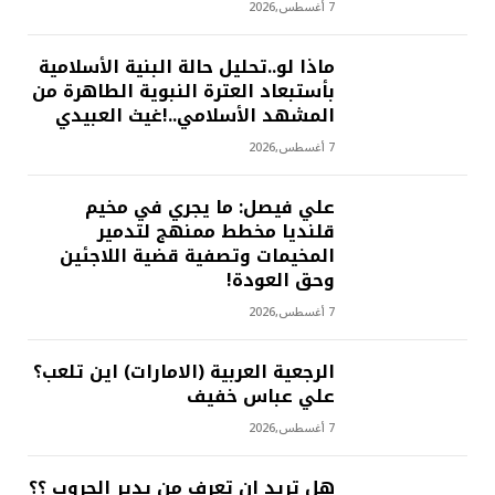
7 أغسطس,2026
ماذا لو..تحليل حالة البنية الأسلامية
بأستبعاد العترة النبوية الطاهرة من
المشهد الأسلامي..!غيث العبيدي
7 أغسطس,2026
علي فيصل: ما يجري في مخيم
قلنديا مخطط ممنهج لتدمير
المخيمات وتصفية قضية اللاجئين
وحق العودة!
7 أغسطس,2026
الرجعية العربية (الامارات) اين تلعب؟
علي عباس خفيف
7 أغسطس,2026
هل تريد ان تعرف من يدير الحروب ؟؟