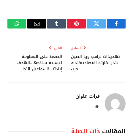
فيسبوك
تويتر
بينتيريست
Tumblr
البريد
واتساب
الإلكتروني
السابق
التالي
تهديدات ترامب ورد الصين
الضغط على المقاومة
ينذر بكارثة اقتصادية!نداء
لتسليم سلاحها..الهدف
حرب
إبادتنا..!اسماعيل النجار
فرات علوان
موقع
الويب
المقالات
ذات الصلة