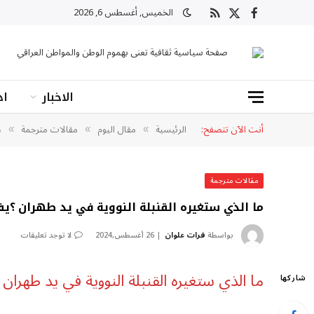
الخميس, أغسطس 6, 2026
X
فيسبوك
RSS
(Twitter)
صفحة سياسية ثقافية تعنى بهموم الوطن والمواطن العراقي
الاخبار
اد
أنت الآن تتصفح:
الرئيسية
مقال اليوم
مقالات مترجمة
م
»
»
»
مقالات مترجمة
ما الذي ستغيره القنبلة النووية في يد طهران ؟ي
بواسطة
فرات علوان
26 أغسطس,2024
لا توجد تعليقات
ما الذي ستغيره القنبلة النووية في يد طهران 
شاركها