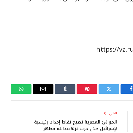
https://vz.
فيسبوك
تويتر
بينتيريست
Tumblr
البريد
واتساب
الإلكتروني
التالي
الموانئ المصرية تصبح نقاط إمداد رئيسية
لإسرائيل خلال حرب غزة!عبدالله مطهر