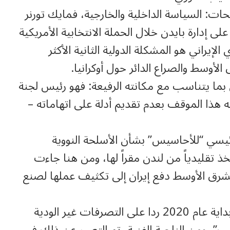
ت: السياسة الداخلية والخارجية، فمايك تورنر
ى إدارة بايدن خلال الحملة الانتخابية الأمريكية
لإيراني هو المشكلة الدولية الثانية الأكثر
لأوسط والصراع الدائر حول أوكرانيا.
ني بما يتناسب مع مكانته الرفيعة: فهو رئيس لجنة
هذا الموقف بعدم تقديم أدلة على اتهاماته –
يسي “للأحاسيس” بشأن الأسلحة النووية
تخذ تقليدياً من لندن مقراً لها، ومن هنا جاءت
 الشرق الأوسط دفع إيران إلى تكثيف عملها لصنع
وانسحبت إيران مما يسمى بالاتفاق النووي بداية عام 2020 ردا على التصرفات غير الودية
امب”، ومن الناحية الفنية، تم التعبير عن ذلك في