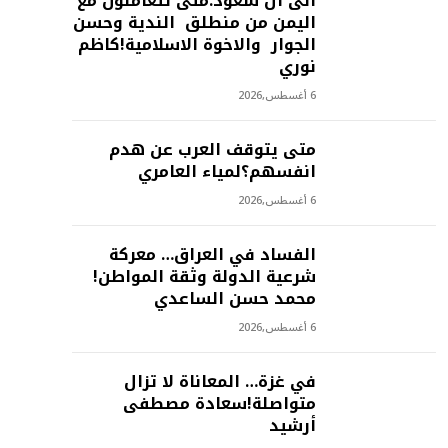
الى ال سعود:متى تتعاملون مع
اليمن من منطلق الندية وحسن
الجوار والاخوة الاسلامية!كاظم
نوري
6 أغسطس,2026
متى يتوقف العرب عن هدم
انفسهم؟لمياء العامري
6 أغسطس,2026
الفساد في العراق… معركة
شرعية الدولة وثقة المواطن!
محمد حسن الساعدي
6 أغسطس,2026
في غزة… المعاناة لا تزال
متواصلة!سعادة مصطفى
أرشيد