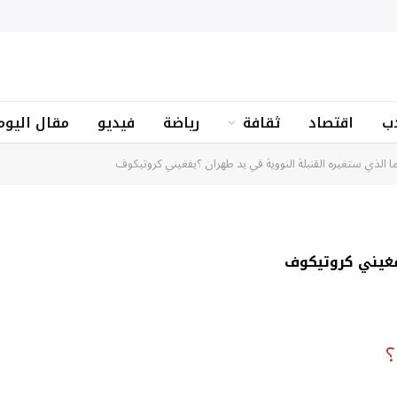
ب
اقتصاد
ثقافة
رياضة
فيديو
مقال اليوم
ا الذي ستغيره القنبلة النووية في يد طهران ؟يفغيني كروتيكوف
فغيني كروتيكوف
؟