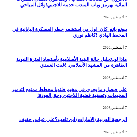
المائية بهرمز وباب المندب خدمة للاجنبي!وائل المياحي
7 أغسطس,2026
بيونغ يانغ كان اول من استشعر خطر العسكرة اليابانية في
المحيط الهادي !كاظم نوري
7 أغسطس,2026
ماذا لو..تحليل حالة البنية الأسلامية بأستبعاد العترة النبوية
الطاهرة من المشهد الأسلامي..!غيث العبيدي
7 أغسطس,2026
علي فيصل: ما يجري في مخيم قلنديا مخطط ممنهج لتدمير
المخيمات وتصفية قضية اللاجئين وحق العودة!
7 أغسطس,2026
الرجعية العربية (الامارات) اين تلعب؟علي عباس خفيف
7 أغسطس,2026