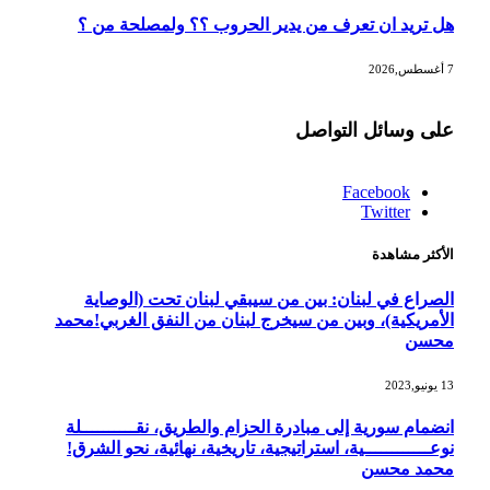
هل تريد ان تعرف من يدير الحروب ؟؟ ولمصلحة من ؟
7 أغسطس,2026
على وسائل التواصل
Facebook
Twitter
الأكثر مشاهدة
الصراع في لبنان: بين من سيبقي لبنان تحت (الوصاية
الأمريكية)، وبين من سيخرج لبنان من النفق الغربي!محمد
محسن
13 يونيو,2023
انضمام سورية إلى مبادرة الحزام والطريق، نقــــــــــلة
نوعــــــــــــية، استراتيجية، تاريخية، نهائية، نحو الشرق!
محمد محسن