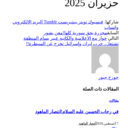
حزيران 2025
شاركها.
فيسبوك
تويتر
بينتيريست
Tumblr
البريد الإلكتروني
واتساب
السابق
مجزرة بحق سورية كلها!معن بشور
التالي
حوار مع الاعلامية والكاتبه عبير بسام المنطقة
تشتعل.. حرب إيران وإسرائيل تخرج عن السيطرة!!
جورج جبور
المقالات
ذات الصلة
مقالات
في رحاب الحسين عليه السلام!انتصار الماهود
7 أغسطس,2026
أنتصار الماهود