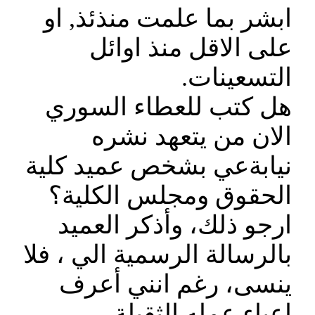
ابشر بما علمت منذئذ, او
على الاقل منذ اوائل
التسعينات.
هل كتب للعطاء السوري
الان من يتعهد نشره
نيابةعي بشخص عميد كلية
الحقوق ومجلس الكلية؟
ارجو ذلك، وأذكر العميد
بالرسالة الرسمية الي ، فلا
ينسى، رغم انني أعرف
اعباء عمله الثقيلة.