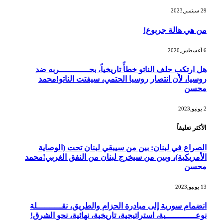
29 سبتمبر,2023
من هي هالة جربوع!
6 أغسطس,2020
هل ارتكب حلف الناتو خطأً تاريخياً، بحــــــــــــربه ضد
روسيا، لأن انتصار روسيا الحتمي، سيفتت الناتو!محمد
محسن
2 يونيو,2023
الأكثر تعليقاً
الصراع في لبنان: بين من سيبقي لبنان تحت (الوصاية
الأمريكية)، وبين من سيخرج لبنان من النفق الغربي!محمد
محسن
13 يونيو,2023
انضمام سورية إلى مبادرة الحزام والطريق، نقــــــــــلة
نوعــــــــــــية، استراتيجية، تاريخية، نهائية، نحو الشرق!