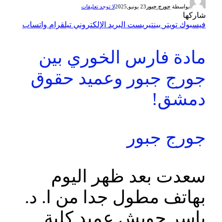
بواسطة
جورج جبور
23 يونيو,2025
لا توجد تعليقات
شاركها
فيسبوك
تويتر
بينتيريست
البريد الإلكتروني
تيلقرام
واتساب
مادة فارس الخوري بين
جورج جبور وعميد حقوق
دمشق!
جورج جبور
سعدت بعد ظهر اليوم
بهاتف مطول جدا من ا. د.
ياسر حويش عميد كلية