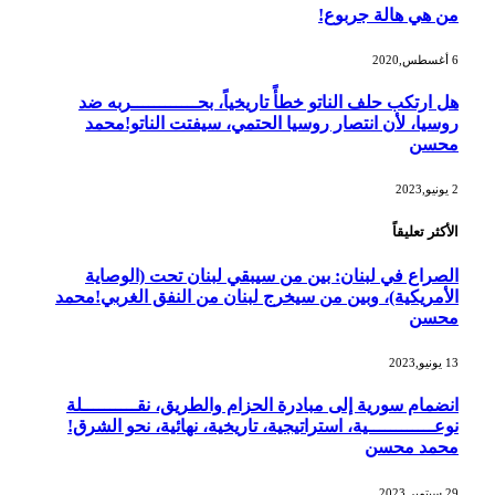
من هي هالة جربوع!
6 أغسطس,2020
هل ارتكب حلف الناتو خطأً تاريخياً، بحــــــــــــربه ضد
روسيا، لأن انتصار روسيا الحتمي، سيفتت الناتو!محمد
محسن
2 يونيو,2023
الأكثر تعليقاً
الصراع في لبنان: بين من سيبقي لبنان تحت (الوصاية
الأمريكية)، وبين من سيخرج لبنان من النفق الغربي!محمد
محسن
13 يونيو,2023
انضمام سورية إلى مبادرة الحزام والطريق، نقــــــــــلة
نوعــــــــــــية، استراتيجية، تاريخية، نهائية، نحو الشرق!
محمد محسن
29 سبتمبر,2023