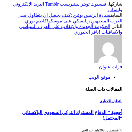
شاركها.
فيسبوك
تويتر
بينتيريست
Tumblr
البريد الإلكتروني
واتساب
السابق
سيادة الرئيس بوتين :كيف يحصل ان يتطاول صبي
الغرب المتصهين زيلنسكي على موسكو!كاظم نوري
التالي
الحكومة الجديدة والإنقلاب على العرف السياسي
والاتفاقيات !باقر الجبوري
فرات علوان
موقع الويب
المقالات
ذات الصلة
التحليل الاخباري
أحجية ” الدفاع المشترك التركي السعودي الباكستاني
“المحتمل!
8 أغسطس,2026
وليد عبد الحي