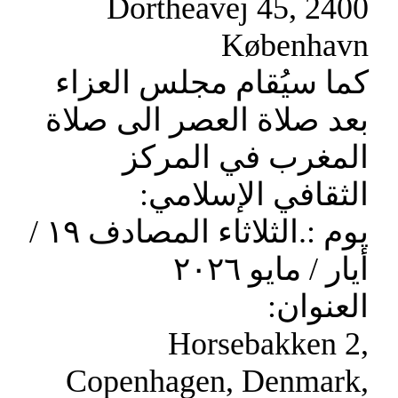
Dortheavej 45, 2400
København
كما سيُقام مجلس العزاء
بعد صلاة العصر الى صلاة
المغرب في المركز
الثقافي الإسلامي:
يوم :.الثلاثاء المصادف ١٩ /
أيار / مايو ٢٠٢٦
العنوان:
Horsebakken 2,
Copenhagen, Denmark,