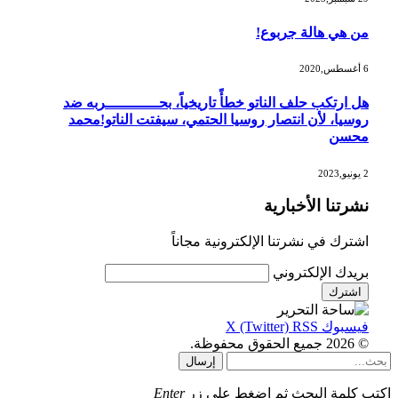
من هي هالة جربوع!
6 أغسطس,2020
هل ارتكب حلف الناتو خطأً تاريخياً، بحــــــــــــربه ضد
روسيا، لأن انتصار روسيا الحتمي، سيفتت الناتو!محمد
محسن
2 يونيو,2023
نشرتنا الأخبارية
اشترك في نشرتنا الإلكترونية مجاناً
بريدك الإلكتروني
فيسبوك
RSS
X (Twitter)
© 2026 جميع الحقوق محفوظة.
إرسال
اكتب كلمة البحث ثم اضغط على زر
Enter