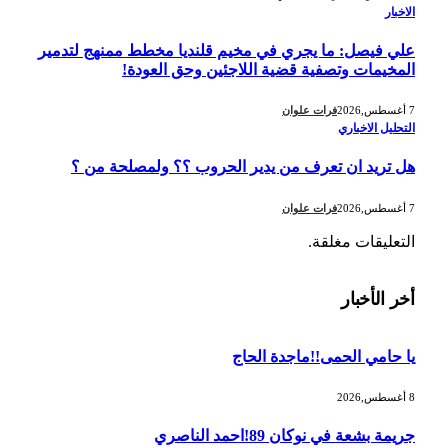
الاخبار
علي فيصل: ما يجري في مخيم قلنديا مخطط ممنهج لتدمير
المخيمات وتصفية قضية اللاجئين وحق العودة!
7 أغسطس,2026
فرات علوان
التحليل الاخباري
هل تريد ان تعرف من يدير الحروب ؟؟ ولمصلحة من ؟
7 أغسطس,2026
فرات علوان
التعليقات مغلقة.
أخر الأخبار
يا حامي الحمى!!ماجدة الحاج
8 أغسطس,2026
جريمة بشعة في نوكان 89!احمد الناصري