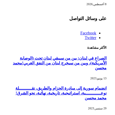
8 أغسطس,2026
على وسائل التواصل
Facebook
Twitter
الأكثر مشاهدة
الصراع في لبنان: بين من سيبقي لبنان تحت (الوصاية
الأمريكية)، وبين من سيخرج لبنان من النفق الغربي!محمد
محسن
13 يونيو,2023
انضمام سورية إلى مبادرة الحزام والطريق، نقــــــــــلة
نوعــــــــــــية، استراتيجية، تاريخية، نهائية، نحو الشرق!
محمد محسن
29 سبتمبر,2023