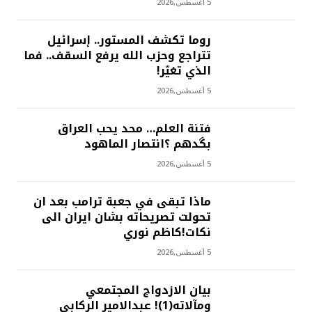
5 أغسطس,2026
روما تكشف المستور.. إسرائيل
تتراجع وحزب الله يرفع السقف.. فما
الذي تغيّر!
5 أغسطس,2026
فتنة العلم… محد يحب العراق
بگدهم ؟انتصار الماهود
5 أغسطس,2026
ماذا تبقى في جعبة ترامب بعد ان
تحولت تصريحاته بشان ايران الى
نكات!كاظم نوري
5 أغسطس,2026
بيان الازدواج المجتمعي
ومآلاته(1)! عبدالامير الركابي