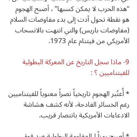
“هذه الحرب لا يمكن كسبها” ، أصبح الهجوم
هو نقطة تحول أدت إلى بدء مفاوضات السلام
(مفاوضات باريس) والتي انتهت بالانسحاب
الأمريكي من فيتنام عام 1973.
‏9- ماذا سجل التاريخ عن المعركة البطولية
للفيتناميين ؟ :
‏* أُعتُبر الهجوم تاريخياً نصراً معنوياً للفيتناميين
رغم الخسائر الفادحة، لأنه كشف هشاشة
الادعاءات الأمريكية بانتصار قريب.
‏* أصبح رمزاً لـالمقاومة البطولية ضد قوة