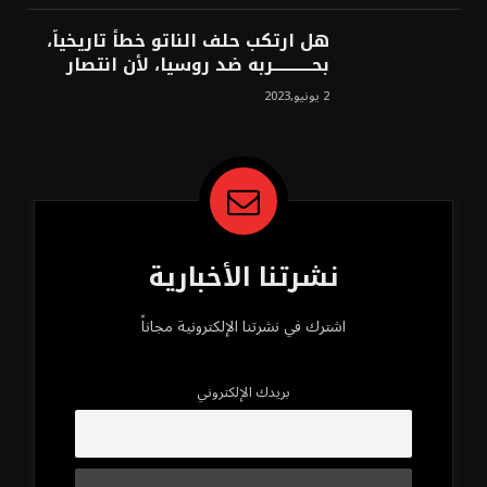
هل ارتكب حلف الناتو خطأً تاريخياً،
بحــــــــــــربه ضد روسيا، لأن انتصار
روسيا الحتمي، سيفتت الناتو!محمد
2 يونيو,2023
محسن
نشرتنا الأخبارية
اشترك في نشرتنا الإلكترونية مجاناً
بريدك الإلكتروني