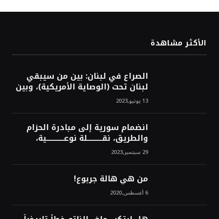
الأكثر مشاهدة
الصراع في لبنان: بين من سيبقي
لبنان تحت (الوصاية الأمريكية)، وبين
من سيخرج لبنان من النفق الغربي!
13 يونيو,2023
محمد محسن
انضمام سورية إلى مبادرة الحزام
والطريق، نقــــــــــلة نوعــــــــــــية،
استراتيجية، تاريخية، نهائية، نحو
29 سبتمبر,2023
الشرق!محمد محسن
من هي هالة جربوع!
6 أغسطس,2020