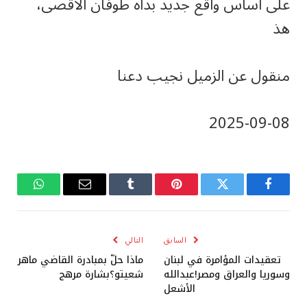
على أساس واقع جديد بدأه طوفان الأقصى،
هذ
منقول عن الزميل نجيب دعنا
‎2025-‎09-‎08
فيسبوك
تويتر
بينتيريست
Tumblr
البريد
واتساب
الإلكتروني
السابق
التالي
تعقيدات المؤامرة في لبنان
ماذا حلّ بمبادرة القاضي ماهر
وسوريا والعراق ومصر!عبدالله
شعيتو؟بشارة مرهج
الأشعل