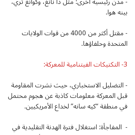
‏- مدن رئيسية أخرى: مثل دا نانغ، وكوانغ تري،
بينه هوا.
‏- مقتل أكثر من 4000 من قوات الولايات
المتحدة وحلفاؤها.
‏- التضليل الاستخباري، حيث نشرت المقاومة
قبل المعركة معلومات كاذبة عن هجوم محتمل
في منطقة “كيه سانه” لخداع الأمريكيين.
‏- المفاجأة: استغلال فترة الهدنة التقليدية في