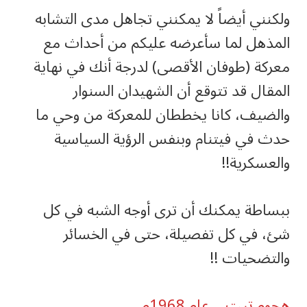
‏ولكنني أيضاً لا يمكنني تجاهل مدى التشابه
المذهل لما سأعرضه عليكم من أحداث مع
معركة (طوفان الأقصى) لدرجة أنك في نهاية
المقال قد تتوقع أن الشهيدان السنوار
والضيف، كانا يخططان للمعركة من وحي ما
حدث في فيتنام وبنفس الرؤية السياسية
والعسكرية!!
‏ببساطة يمكنك أن ترى أوجه الشبه في كل
شئ، في كل تفصيلة، حتى في الخسائر
والتضحيات !!
‏هجوم تيت .. عام 1968م.