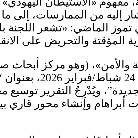
ة، مفهوم «الاستيطان اليهودي»
ار إليه من الممارسات، إلى ما 
تموز الماضي: «تشعر اللجنة با
المؤقتة والتحريض على الانقس
 والأمن»، (وهو مركز أبحاث صه
احتياط بجيش العدو، ونُش
دة”، ويُدْرِجُ التقرير توسيع م
 أبراهام وإنشاء محور قاري بين