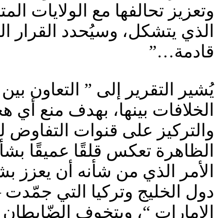
وتعزيز تحالفها مع الولايات ال
الذي يتشكل، وسيُحدد القرار ال
قادمة…”
الخلافات بينها، بهدف منع أي ه
والتركيز على قنوات التفاوض للت
الظاهرة تعكس قلقًا عميقًا بش
الأمر الذي من شأنه أن يعزز بش
دول الخليج وتركيا التي جمّدت 
الإمارات “، ويتخوف الضّابطان 