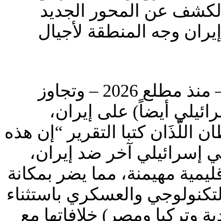
والكشف عن المحور الجديد
يران وجه المنطقة لأجيال
يُشير التقرير إلى ” التعاون بين تركيا والسعودية وقطر وغيرها – منذ مطلع 2026 – وتجاوز
ئيلي أيضاً) على إيران،
اللّذَان كتبا التقرير “إن هذه
ي إسرائيلي آخر ضد إيران،
ليمية مهيمنة، مما يضر بمكانة
التكنولوجي والعسكري باستثناء
ة وتركيا ومصر) خلافاتها مع