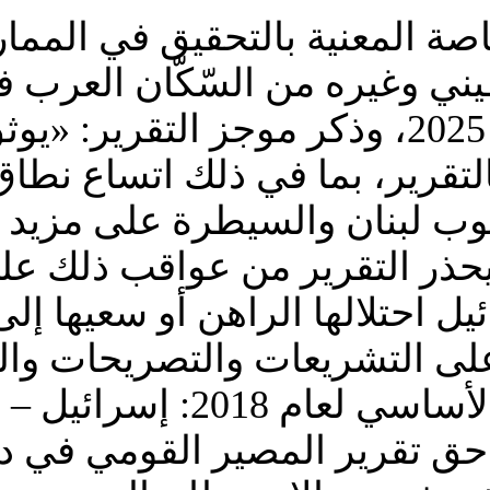
اصة المعنية بالتحقيق في المما
 وغيره من السّكّان العرب في 
يوم الخامس من أيلول/سبتمبر 2025، وذكر موج
لتقرير، بما في ذلك اتساع نطاق
نوب لبنان والسيطرة على مزيد
ذر التقرير من عواقب ذلك عل
 احتلالها الراهن أو سعيها إلى
 على التشريعات والتصريحات وال
وأشار التقرير، «أدخل القانو
حق تقرير المصير القومي في د