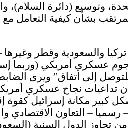
متحدة، وتوسيع (دائرة السلام)، 
مرتقب بشأن كيفية التعامل مع إ
جوم عسكري أمريكي (وربما إسرا
وصل إلى اتفاق” ويرى الضابطان 
أن تداعيات نجاح عسكري أمريك
كل كبير مكانة إسرائيل كقوة إق
– رسميا – التعاون الاقتصادي و
من تجاوز الدول السنية (السعودي