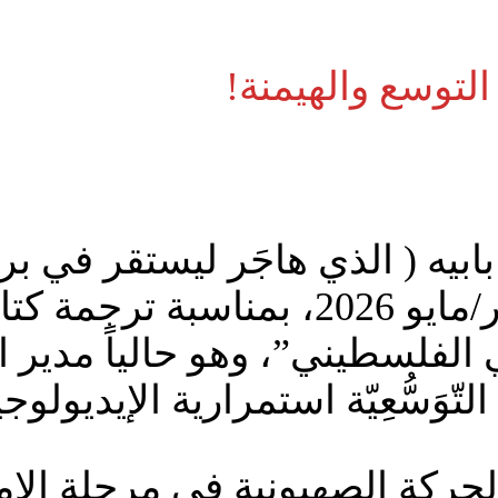
لتوسع والهيمنة!
 بابيه ( الذي هاجَر ليستقر في 
مُقابلة نُشرت يوم الرابع من أيار/مايو
 الفلسطيني”، وهو حالياً مدير 
التّوَسُّعِيّة استمرارية الإيديول
حركة الصهيونية في مرحلة الإمب