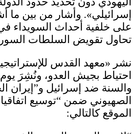
اليهودي دون تحديد حدود الدول
إسرائيلي». وأشار من بين ما أش
على خلفية أحداث السويداء في 
تحاول تقويض السلطات السورية 
نشر «معهد القدس للإستراتيجية
والسنة ضد إسرائيل و”إيران الجدي
الصهيوني ضمن “توسيع اتفاقيات
الموقع كالتالي: