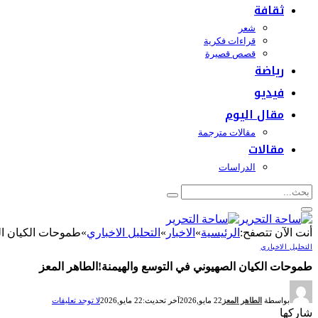
ثقافة
شعر
قراءات فكرية
قصص قصيرة
رياضة
فيديو
مقال اليوم
مقالات مترجمة
مقالات
الدراسات
أنت الآن تتصفح:
الرئيسية
»
الاخبار
»
التحليل الاخباري
»
طموحات الكيان ال
التحليل الاخباري
طموحات الكيان الصهيوني في التوسع والهيمنة!الطاهر المعز
بواسطة
الطاهر المعز
22 مايو,2026
آخر تحديث:
22 مايو,2026
لا توجد تعليقات
شاركها