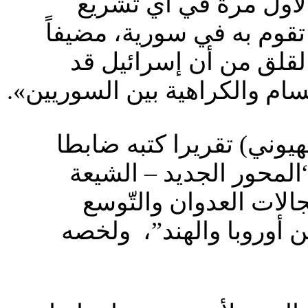
 لأول مرة في أي تشريع
تقوم به في سورية، مضيفاً
لقلق من أن إسرائيل قد
ام والكراهية بين السوريين».
يوني) تقريرا كتبه ضابطا
ِرَ يوم 24 شباط/فبراير 2026، بعنوان “المحور الجديد – الشيعة
جالات العدوان والتّوسع
 أوروبا والهند”، ولخصه