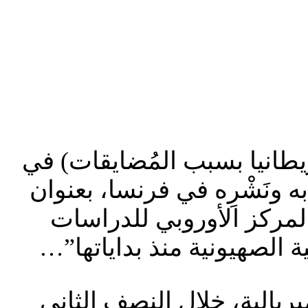
بريطانيا بسبب المُضايقات) في
 2026، بمناسبة ترجمة كتابه ونَشْرِه في فرنسا، بعنوان
المركز الأوروبي للدراسات
وجية الصهيونية منذ بداياتها”…
ريالية، خلال النصف الثاني