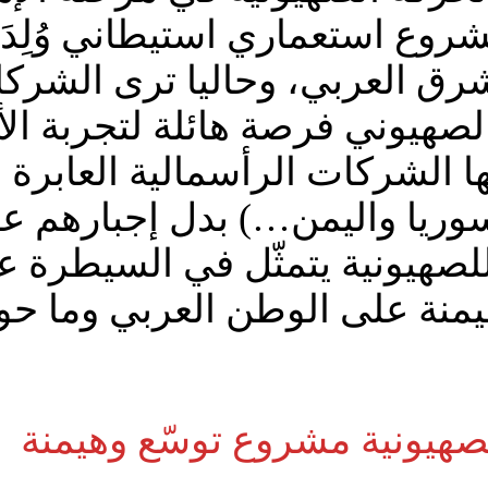
ع استعماري استيطاني وُلِدَ وتر
شرق العربي، وحاليا ترى الشركا
لصهيوني فرصة هائلة لتجربة الأ
ها الشركات الرأسمالية العابرة
سوريا واليمن…) بدل إجبارهم ع
للصهيونية يتمثّل في السيطرة 
منة على الوطن العربي وما حول
هيونية مشروع توسّع وهيمنة