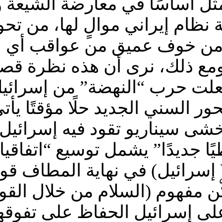
يتمثل أساسًا في معارضة الشيعة
 نظام إيراني موالٍ لها، من تح
 من خوف عميق من عواقب أي 
 ومع ذلك، نرى أن هذه نظرة قص
علت حرب “النهضة” من إسرائيل ع
ر السني الجديد حلًا مؤقتًا يأت
تخشى سيناريو تقود فيه إسرائيل،
ًا جديدًا” يشمل توسيع “اتفاقي
( إسرائيل) في نهاية المطاف قو
 مفهوم (السلام من خلال القوة
لى إسرائيل الحفاظ على تفوقها