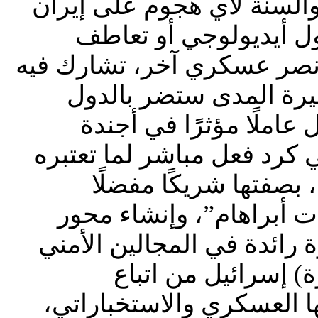
 والسنة لأي هجوم على إيران
ول أيديولوجي أو تعاطف
نصر عسكري آخر، تشارك فيه
يرة المدى ستضر بالدول
املًا مؤثرًا في أجندة
ي كرد فعل مباشر لما تعتبره
 بصفتها شريكًا مفضلًا
ات أبراهام”، وإنشاء محور
ة رائدة في المجالين الأمني
) إسرائيل من اتباع
 العسكري والاستخباراتي،