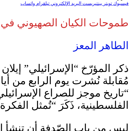
فيسبوك
تويتر
بينتيريست
البريد الإلكتروني
تيلقرام
واتساب
طموحات الكيان الصهيوني في ا
الطاهر المعز
ذكر المؤرّخ “الإسرائيلي” إيلان
“تاريخ موجز للصراع الإسرائيلي
الفلسطينية، ذَكَرَ “تُمثل الفكرة 
ليس من باب الصّدفة أن تنشأ ال