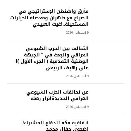
مأزق واشنطن الإستراتيجي في
الصراع مع طهران ومعضلة الخيارات
المستحيلة..!غيث العبيدي
9 أغسطس,2026
التحالف بين الحزب الشيوعي
العراقي والبعث في ” الجبهة
الوطنية التقدمية ( الجزء الأول )!
علي رهيف الربيعي
9 أغسطس,2026
عن تحالفات الحزب الشيوعي
العراقي الجديدة!نزار رهك
9 أغسطس,2026
اتفاقية مكة للدفاع المشترك!
اضحوي جفال محمد