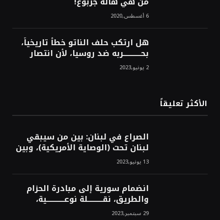
من هي هالة جربوع!
6 أغسطس,2020
هل ارتكب حلف الناتو خطأً تاريخياً،
بحــــــــــــربه ضد روسيا، لأن انتصار
روسيا الحتمي، سيفتت الناتو!محمد
2 يونيو,2023
محسن
الأكثر تعليقاً
الصراع في لبنان: بين من سيبقي
لبنان تحت (الوصاية الأمريكية)، وبين
من سيخرج لبنان من النفق الغربي!
13 يونيو,2023
محمد محسن
انضمام سورية إلى مبادرة الحزام
والطريق، نقــــــــــلة نوعــــــــــــية،
استراتيجية، تاريخية، نهائية، نحو
29 سبتمبر,2023