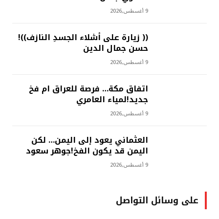
9 أغسطس,2026
(( زيارة على أشلاء الجسدِ النازف))!
حسن جمال الدين
9 أغسطس,2026
اتفاق مكة… فرصة للعراق ام فخ
جديد!لمياء العامري
9 أغسطس,2026
العثماني يعود إلى اليمن… لكن
اليمن قد يكون الفخ!جوهر سعود
9 أغسطس,2026
على وسائل التواصل