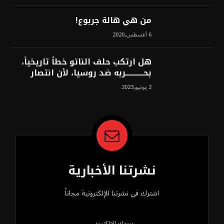
الشرق!محمد محسن
من هي هالة جربوع!
6 أغسطس,2020
هل ارتكب حلف الناتو خطأً تاريخياً،
بحــــــــــــربه ضد روسيا، لأن انتصار
روسيا الحتمي، سيفتت الناتو!محمد
2 يونيو,2023
محسن
نشرتنا الأخبارية
اشترك في نشرتنا الإلكترونية مجاناً
بريدك الإلكتروني