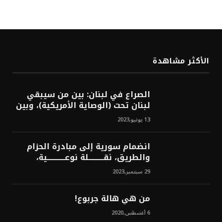
الأكثر مشاهدة
الصراع في لبنان: بين من سيبقي
لبنان تحت (الوصاية الأمريكية)، وبين
من سيخرج لبنان من النفق الغربي!
13 يونيو,2023
محمد محسن
انضمام سورية إلى مبادرة الحزام
والطريق، نقــــــــــلة نوعــــــــــــية،
استراتيجية، تاريخية، نهائية، نحو
29 سبتمبر,2023
الشرق!محمد محسن
من هي هالة جربوع!
6 أغسطس,2020