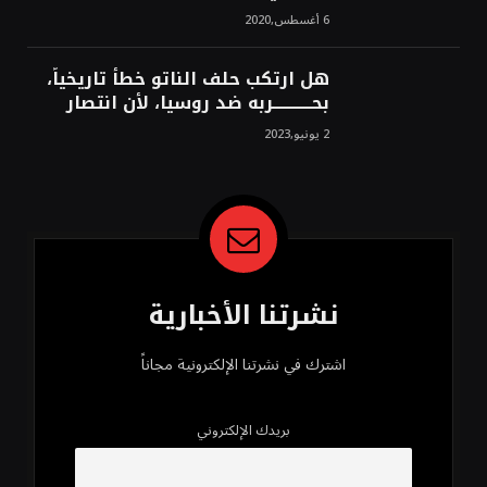
6 أغسطس,2020
هل ارتكب حلف الناتو خطأً تاريخياً،
بحــــــــــــربه ضد روسيا، لأن انتصار
روسيا الحتمي، سيفتت الناتو!محمد
2 يونيو,2023
محسن
نشرتنا الأخبارية
اشترك في نشرتنا الإلكترونية مجاناً
بريدك الإلكتروني