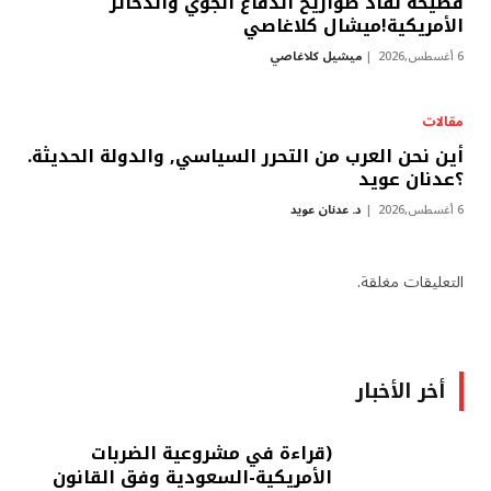
فضيحة نفاذ صواريخ الدفاع الجوي والذخائر
الأمريكية!ميشال كلاغاصي
6 أغسطس,2026
ميشيل كلاغاصي
مقالات
أين نحن العرب من التحرر السياسي, والدولة الحديثة.
؟عدنان عويد
6 أغسطس,2026
د. عدنان عويد
التعليقات مغلقة.
أخر الأخبار
(قراءة في مشروعية الضربات
الأمريكية-السعودية وفق القانون