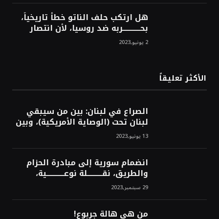
هل ارتكب حلف الناتو خطأً تاريخياً،
بحــــــــــــربه ضد روسيا، لأن انتصار
روسيا الحتمي، سيفتت الناتو!محمد
2 يونيو,2023
محسن
الأكثر تعليقاً
الصراع في لبنان: بين من سيبقي
لبنان تحت (الوصاية الأمريكية)، وبين
من سيخرج لبنان من النفق الغربي!
13 يونيو,2023
محمد محسن
انضمام سورية إلى مبادرة الحزام
والطريق، نقــــــــــلة نوعــــــــــــية،
استراتيجية، تاريخية، نهائية، نحو
29 سبتمبر,2023
الشرق!محمد محسن
من هي هالة جربوع!