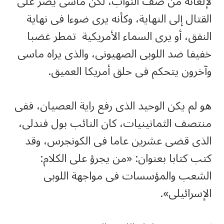
لإلغائه من صف النواب، لكن ماسى يصر على
القتال إلى النهاية، وكأنه يرى ضوءا فى نهاية
النفق، أو يرى السماء الأمريكية تمطر غضبا
خفيفا ضد اللوبى الصهيونى، والذى يراه ماسى
وآخرون يتحكم فى حلق أمريكا العميق.
هو لم يكن الوحيد الذى رفع راية العصيان، ففى
منتصف الثمانينيات، كان النائب بول فندلى،
الذى قضى عشرين عاما فى الكونجرس، وقد
كتب كتابا بعنوان: «من يجرؤ على الكلام:
الشعب والمؤسسات فى مواجهة اللوبى
الإسرائيلى».