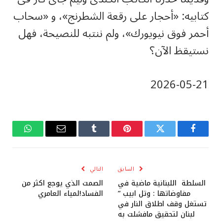
كتابيه: «أحجار على رقعة الشطرنج»، و «سحاب
أحمر فوق نيويورك»، ولم ننتبه للنصيحة، فهل
نستيقظ الآن؟
‎2026-‎05-‎21
فيسبوك
تويتر
بينتيريست
Tumblr
البريد
واتساب
الإلكتروني
السابق
التالي
السلطة اللبنانية ماضية في
الصمت الذي يوجع اكثر من
مفاوضاتها : وتل ابيب ”
الفساد!لمياء العامري
تستغل وقف اطلاق النار في
لبنان لتحقيق مافشلت به