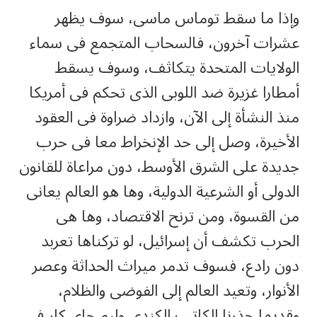
وإذا ما سقط توماس ماسى، سوف يظهر
عشرات آخرون، فالسحاب المتجمع فى سماء
الولايات المتحدة يتكاثف، وسوف يسقط
أمطارا غزيرة ضد اللوبى الذى تحكم فى أمريكا
منذ النشأة إلى الآن، وازداد ضراوة فى العقود
الأخيرة، وصل إلى حد الإنخراط معا فى حرب
جديدة على الشرق الأوسط، دون مراعاة للقانون
الدولى أو الشرعية الدولية، وها هو العالم يعانى
من القسوة، ومن ترنح الاقتصاد، وها هى
الحرب تكشف أن إسرائيل، لو تركناها تعربد
دون رادع، فسوف تدمر ميراث الحداثة وعصر
الأنوار، وتعيد العالم إلى الفوضى والظلام،
وقديما حذرنا الكاتب الكندى وليم جاى كار فى