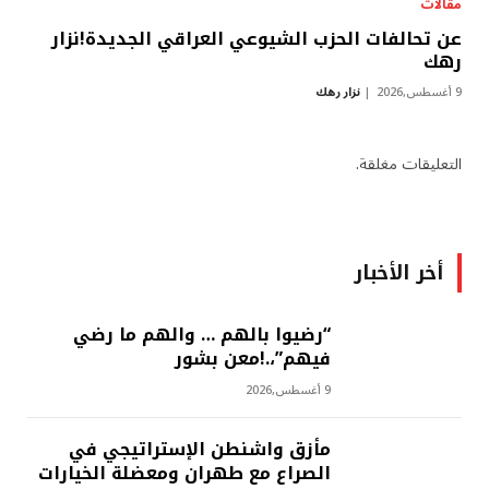
مقالات
عن تحالفات الحزب الشيوعي العراقي الجديدة!نزار
رهك
9 أغسطس,2026
نزار رهك
التعليقات مغلقة.
أخر الأخبار
“رضيوا بالهم … والهم ما رضي
فيهم”،.!معن بشور
9 أغسطس,2026
مأزق واشنطن الإستراتيجي في
الصراع مع طهران ومعضلة الخيارات