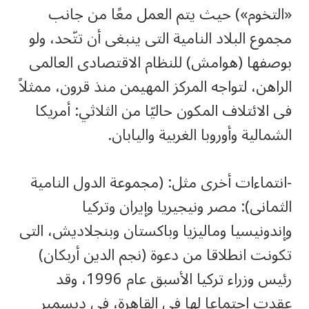
«التخوم») حيث يتم العمل معًا من جانب
مجموع البلاد النامية التى ينبغى أن تتّحد، ولو
بوصفها (هوامش) للنظام الاقتصادى العالمى
الراهن، لتواجه المركز المهيمن منذ قرون، ممثلاً
فى الائتلاف المكون حاليّا من الثلاثي: أمريكا
الشمالية وأوروبا الغربية واليابان.
-انتماءات أخرى مثل: (مجموعة الدول النامية
الثمانى): مصر ونيجيريا وإيران وتركيا
وإندونيسيا وماليزيا وباكستان وبنجلاديش، التى
تكونت انطلاقا من دعوة (نجم الدين أربكان)
رئيس وزراء تركيا الأسبق عام 1996، وقد
عقدت اجتماعا لها فى القاهرة، فى ديسمبر