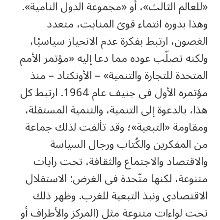
«للعالم الثالث»، أو «مجموعة الدول النامية».
وهذا بدوره انتماء قوىّ المنابت، متعدد
الغصون، ارتبط بفكرة عدم الانحياز سياسيًا،
ولكنه تصلّب عوده مما دعا إليه «مؤتمر الأمم
المتحدة للتجارة والتنمية» – الأونكتاد – منذ
مؤتمره الأول فى جنيف عام 1964. ارتبط كل
هذا، بالدعوة إلى التنمية، والتنمية المستقلة،
ومقاومة «التبعية»؛ وقد تألفت لذلك جماعة
من المفكرين والكُتاب ورجال السياسة
والاقتصاد والاجتماع والثقافة، تحت رايات
متنوعة، لكنها متّحدة فى الغرض: الاستقلال
الاقتصادى ونبذ التبعية للغرب. وظهر ذلك
تحت لواءات متنوعة مثل (المركز والأطراف أو