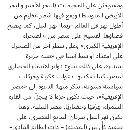
ومفتوحيْن على المحيطات (البحر الأحمر والبحر
الأبيض المتوسط) ويقع فيها شطر عظيم من
أطول نهر فى العالم –ربما- نهر النيل، كما ينفتح
فضاؤها الفسيح على شطر من «الصحراء
الإفريقية الكبرى» وعلى شطر آخر من الصحراء
على امتداد أواسط آسيا فى «شبه جزيرة
سيناء». على ذلك تتنوع دوائر الانتماء الحضارى
لمصر، كما تعكسها دعوات فكرية وحركات
سياسية متنوعة، نذكر منها: الدعوة إلى «مصر
الإفريقية»، حيث تكون جزءا لا يتجزأ، من القارة
السمراء، عِرْقيّا وحضاريًا. مصر النيلية، وهنا
يكون نهر النيل شريان الطابع المصرى، على
صعيد كلٍّ من (المدنيّة) – ذات الطابع المادى–