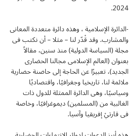
2024.
-الدائرة الإسلامية ، وهذه دائرة متعددة المعانى
والمشارب. وقد قْدّر لنا – مثلا – أن نكتب فى
مجلة (السياسة الدولية) منذ سنين، مقالاً
بعنوان (العالم الإسلامى مجالنا الحضارى
الجديد)، تعبيرًا عن الحاجة إلى حاضنة حضارية
ملائمة لنا، تاريخيا وجغرافيًا، واقتصاديًا
وسياسيًا، وهى الدائرة الممثلة للدول ذات
الغالبية من (المسلمين) ديموغرافيّا، وخاصة
فى قارتيْ إفريقيا وآسيا.
هذه أبرز الدعوات لدوائر الانتماءات الحضارية