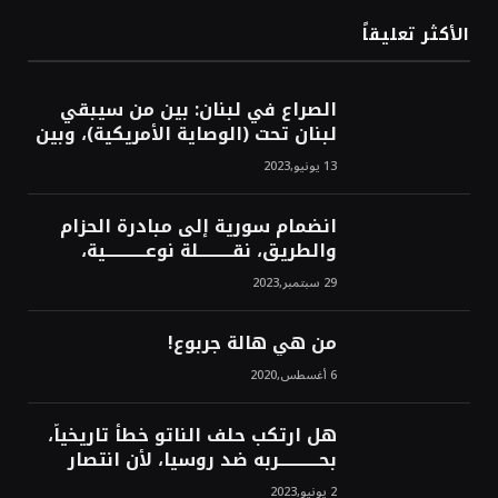
الأكثر تعليقاً
الصراع في لبنان: بين من سيبقي
لبنان تحت (الوصاية الأمريكية)، وبين
من سيخرج لبنان من النفق الغربي!
13 يونيو,2023
محمد محسن
انضمام سورية إلى مبادرة الحزام
والطريق، نقــــــــــلة نوعــــــــــــية،
استراتيجية، تاريخية، نهائية، نحو
29 سبتمبر,2023
الشرق!محمد محسن
من هي هالة جربوع!
6 أغسطس,2020
هل ارتكب حلف الناتو خطأً تاريخياً،
بحــــــــــــربه ضد روسيا، لأن انتصار
روسيا الحتمي، سيفتت الناتو!محمد
2 يونيو,2023