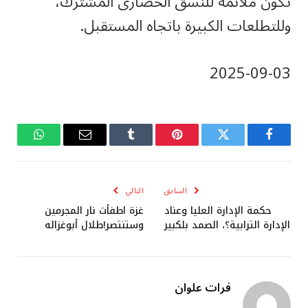
تكون ملائمة للنسق الحضارى المشترك،
وللتطلعات الكبيرة باتجاه المستقبل.
‎2025-‎09-‎03
فيسبوك
تويتر
بينتيريست
Tumblr
البريد
واتساب
الإلكتروني
السابق
التالي
حكمة الإدارة العليا وعناد
غزة اطفأت نار المجرمين
الإدارة الترابية؟، الصمد بلكبير
وستنتصر!طلال أبوغزاله
فرات علوان