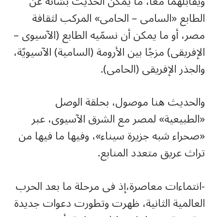
ويقابلهما معًا، ما يمكن الحديث بشأنه عن
الطابع «السامى – الحامى» المركب لثقافة
مصر، أو ما يمكن أن نسمّيه الطابع (الآسيوى –
الإفريقى) مزجًا بين الأرومة (السامية) الآسيويّة،
والجذر الإفريقى (الحامى).
والحديث هنا موصول، بحلقة الوصل
«الطبيعية» لمصر مع الشرق الآسيوى، عبر
«صحراء شبه جزيرة سيناء»، وفيها ما فيها من
تراث عريق متعدد المنابع.
-انتماءات معاصرة،إذ فى مرحلة ما بعد الحرب
العالمية الثانية، ظهرت وتطورت دعوات جديدة