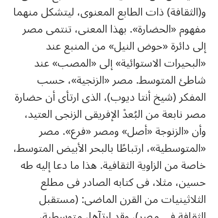
و(الثقافة) ذات الطابع المعنوى، ليتشكل منهما
مفهوم «الحضارة». بهذا المعنى، تنتمى مصر
إلى دائرة «حوض النيل» من المنبع عند
«البحيرات الاستوائية» إلى «المصب» عند
شاطئ المتوسط. مصر «الزنجية»، حسب
المفكر (شيخ أنتا ديوب)، الذى ارتأى أن حضارة
مصر نابعة من البُعدْ الإفريقى الزنجى العتيد،
وأن «الزنوجة «أصل» ومصر «فرع». مصر
«المتوسطية»، ارتباطًا بالبحر الأبيض المتوسط،
خاصة من الزاوية الثقافية. هذا ما دعا إليه طه
حسين، مثلا، فى كتابه الصادر فى مطلع
الثلاثينيات من القرن الماضى: (مستقبل
الثقافة فى مصر)، وقد ارتآها، متوسطية،