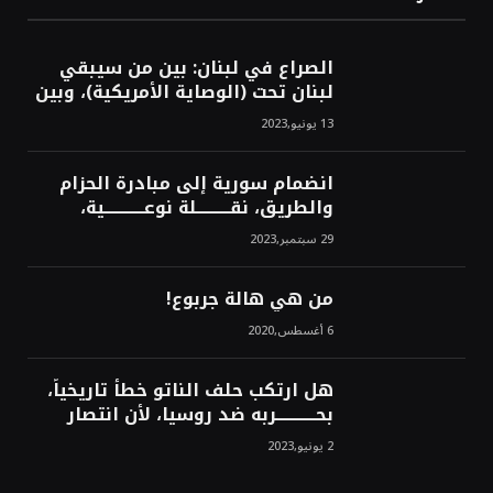
الصراع في لبنان: بين من سيبقي
لبنان تحت (الوصاية الأمريكية)، وبين
من سيخرج لبنان من النفق الغربي!
13 يونيو,2023
محمد محسن
انضمام سورية إلى مبادرة الحزام
والطريق، نقــــــــــلة نوعــــــــــــية،
استراتيجية، تاريخية، نهائية، نحو
29 سبتمبر,2023
الشرق!محمد محسن
من هي هالة جربوع!
6 أغسطس,2020
هل ارتكب حلف الناتو خطأً تاريخياً،
بحــــــــــــربه ضد روسيا، لأن انتصار
روسيا الحتمي، سيفتت الناتو!محمد
2 يونيو,2023
محسن