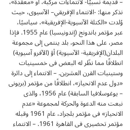
– قديمة نسبيًا- لانتماءات مركبة، أو «معقدة»،
نذكر منها: -الانتماء الإفريقي– الآسيوى، حيث
وُلدت «الكتلة الآسيوية-الإفريقية»، سياسيًا،
عبر مؤتمر باندونج (إندونيسيا) عام 1955. فإذا
مصر، على هذا النحو، بلد ينتمى إلى مجموعة
البلدان(الإفريقية- الآسيوية) أؤ (الآفرو آسيوية)
انطلاقًا مما نظّر له البعض فى خمسينيات
وستينيات القرن العشرين. – الانتماء إلى دائرة
«دول عدم الانحياز»، انطلاقًا من مؤتمر (بريونى
– يوغوسلافيا السابقة) عام 1956، والذى
نبعت منه الدعوة والحركة لمجموعة «عدم
الانحياز» فى مؤتمر بلجراد، عام 1961 وقبله
مؤتمر تحضيرى فى القاهرة 1961. – الانتماء