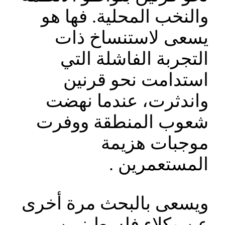
والنخب المحلية. فها هو
يسعى لاستنساخ ذات
التجربة الفاشلة التي
استدامت نحو قرنين
واندثرت، عندما نهضت
شعوب المنطقة ووفرت
موجبات هزيمة
المستعمرين .
ويسعى بالبحث مرة أخرى
عن وكلاء فلسطينيين