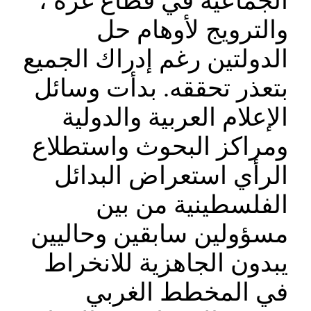
الجماعية في قطاع غزة ،
والترويج لأوهام حل
الدولتين رغم إدراك الجميع
بتعذر تحققه. بدأت وسائل
الإعلام العربية والدولية
ومراكز البحوث واستطلاع
الرأي استعراض البدائل
الفلسطينية من بين
مسؤولين سابقين وحاليين
يبدون الجاهزية للانخراط
في المخطط الغربي