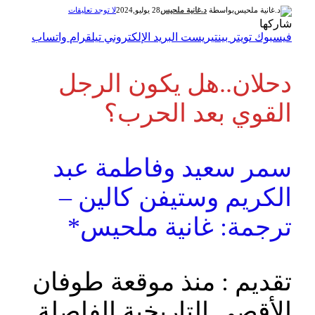
بواسطة
د.غانية ملحيس
28 يوليو,2024
لا توجد تعليقات
شاركها
فيسبوك
تويتر
بينتيريست
البريد الإلكتروني
تيلقرام
واتساب
دحلان..هل يكون الرجل
القوي بعد الحرب؟
سمر سعيد وفاطمة عبد
الكريم وستيفن كالين –
ترجمة: غانية ملحيس*
تقديم : منذ موقعة طوفان
الأقصى التاريخية الفاصلة