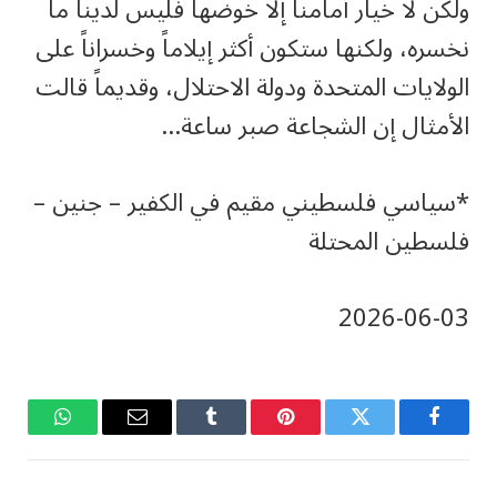
ولكن لا خيار أمامنا إلا خوضها فليس لدينا ما
نخسره، ولكنها ستكون أكثر إيلاماً وخسراناً على
الولايات المتحدة ودولة الاحتلال، وقديماً قالت
الأمثال إن الشجاعة صبر ساعة…
*سياسي فلسطيني مقيم في الكفير – جنين –
فلسطين المحتلة
‎2026-‎06-‎03
فيسبوك
تويتر
بينتيريست
Tumblr
البريد
واتساب
الإلكتروني