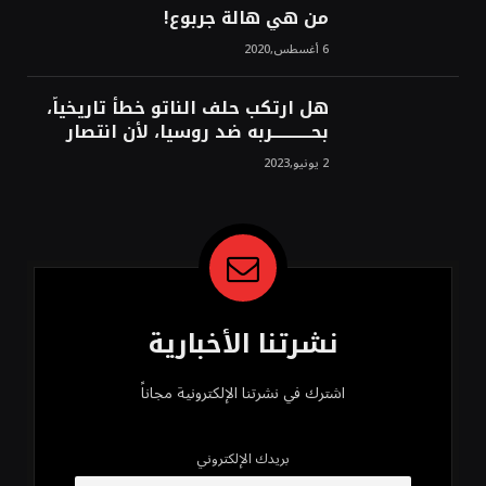
من هي هالة جربوع!
6 أغسطس,2020
هل ارتكب حلف الناتو خطأً تاريخياً،
بحــــــــــــربه ضد روسيا، لأن انتصار
روسيا الحتمي، سيفتت الناتو!محمد
2 يونيو,2023
محسن
نشرتنا الأخبارية
اشترك في نشرتنا الإلكترونية مجاناً
بريدك الإلكتروني