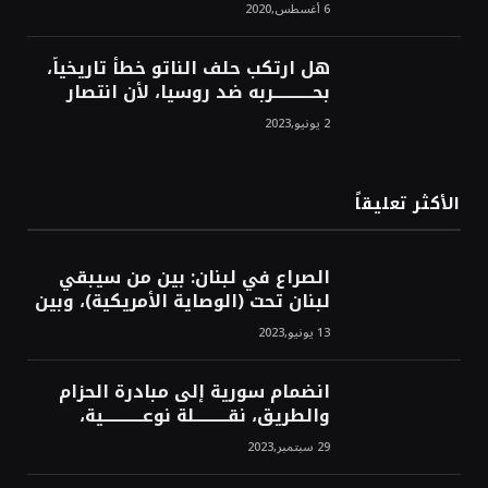
6 أغسطس,2020
هل ارتكب حلف الناتو خطأً تاريخياً،
بحــــــــــــربه ضد روسيا، لأن انتصار
روسيا الحتمي، سيفتت الناتو!محمد
2 يونيو,2023
محسن
الأكثر تعليقاً
الصراع في لبنان: بين من سيبقي
لبنان تحت (الوصاية الأمريكية)، وبين
من سيخرج لبنان من النفق الغربي!
13 يونيو,2023
محمد محسن
انضمام سورية إلى مبادرة الحزام
والطريق، نقــــــــــلة نوعــــــــــــية،
استراتيجية، تاريخية، نهائية، نحو
29 سبتمبر,2023
الشرق!محمد محسن