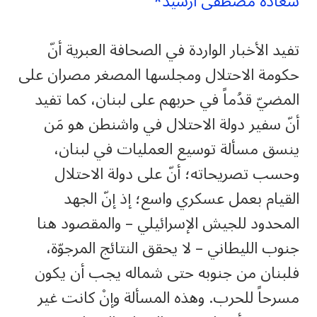
سعادة مصطفى أرشيد*
تفيد الأخبار الواردة في الصحافة العبرية أنّ
حكومة الاحتلال ومجلسها المصغر مصران على
المضيّ قدُماً في حربهم على لبنان، كما تفيد
أنّ سفير دولة الاحتلال في واشنطن هو مَن
ينسق مسألة توسيع العمليات في لبنان،
وحسب تصريحاته؛ أنّ على دولة الاحتلال
القيام بعمل عسكري واسع؛ إذ إنّ الجهد
المحدود للجيش الإسرائيلي – والمقصود هنا
جنوب الليطاني – لا يحقق النتائج المرجوّة،
فلبنان من جنوبه حتى شماله يجب أن يكون
مسرحاً للحرب. وهذه المسألة وإنْ كانت غير