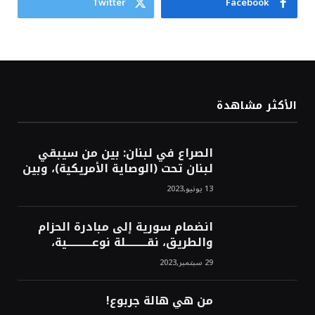
Twitter
Facebook
الأكثر مشاهدة
الصراع في لبنان: بين من سيبقي
لبنان تحت (الوصاية الأمريكية)، وبين
من سيخرج لبنان من النفق الغربي!
13 يونيو,2023
محمد محسن
انضمام سورية إلى مبادرة الحزام
والطريق، نقــــــــــلة نوعــــــــــــية،
استراتيجية، تاريخية، نهائية، نحو
29 سبتمبر,2023
الشرق!محمد محسن
من هي هالة جربوع!