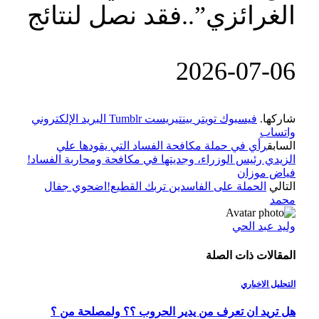
الغرائزي”..فقد نصل لنتائج
‎2026-‎07-‎06
شاركها.
فيسبوك
تويتر
بينتيريست
Tumblr
البريد الإلكتروني
واتساب
السابق
رأي في حملة مكافحة الفساد التي يقودها علي
الزيدي رئيس الوزراء، وجديتها في مكافحة ومحاربة الفساد!
فياض موزان
التالي
الحملة على الفاسدين تربك القطيع!اضحوي جفال
محمد
وليد عبد الحي
المقالات
ذات الصلة
التحليل الاخباري
هل تريد ان تعرف من يدير الحروب ؟؟ ولمصلحة من ؟