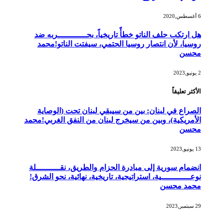
6 أغسطس,2020
هل ارتكب حلف الناتو خطأً تاريخياً، بحــــــــــــربه ضد
روسيا، لأن انتصار روسيا الحتمي، سيفتت الناتو!محمد
محسن
2 يونيو,2023
الأكثر تعليقاً
الصراع في لبنان: بين من سيبقي لبنان تحت (الوصاية
الأمريكية)، وبين من سيخرج لبنان من النفق الغربي!محمد
محسن
13 يونيو,2023
انضمام سورية إلى مبادرة الحزام والطريق، نقــــــــــلة
نوعــــــــــــية، استراتيجية، تاريخية، نهائية، نحو الشرق!
محمد محسن
29 سبتمبر,2023