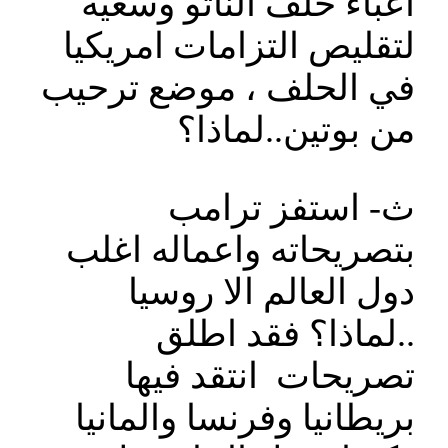
اعباء حلف الناتو وسعيه
لتقليص التزامات امريكيا
في الحلف ، موضع ترحيب
من بوتين..لماذا؟
ث‌- استفز ترامب
بتصريحاته واعماله اغلب
دول العالم الا روسيا
..لماذا؟ فقد اطلق
تصريحات انتقد فيها
بريطانيا وفرنسا والمانيا