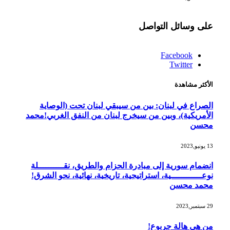
على وسائل التواصل
Facebook
Twitter
الأكثر مشاهدة
الصراع في لبنان: بين من سيبقي لبنان تحت (الوصاية
الأمريكية)، وبين من سيخرج لبنان من النفق الغربي!محمد
محسن
13 يونيو,2023
انضمام سورية إلى مبادرة الحزام والطريق، نقــــــــــلة
نوعــــــــــــية، استراتيجية، تاريخية، نهائية، نحو الشرق!
محمد محسن
29 سبتمبر,2023
من هي هالة جربوع!