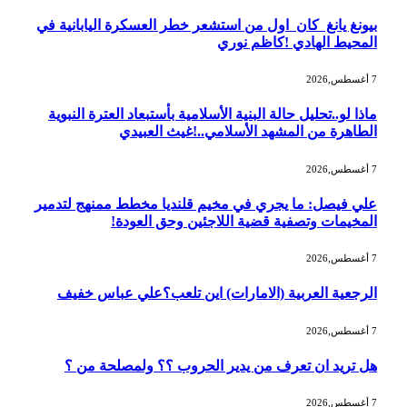
بيونغ يانغ كان اول من استشعر خطر العسكرة اليابانية في
المحيط الهادي !كاظم نوري
7 أغسطس,2026
ماذا لو..تحليل حالة البنية الأسلامية بأستبعاد العترة النبوية
الطاهرة من المشهد الأسلامي..!غيث العبيدي
7 أغسطس,2026
علي فيصل: ما يجري في مخيم قلنديا مخطط ممنهج لتدمير
المخيمات وتصفية قضية اللاجئين وحق العودة!
7 أغسطس,2026
الرجعية العربية (الامارات) اين تلعب؟علي عباس خفيف
7 أغسطس,2026
هل تريد ان تعرف من يدير الحروب ؟؟ ولمصلحة من ؟
7 أغسطس,2026