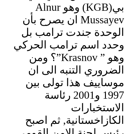
بي(KGB) وهو Alnur
Mussayev ان يصرح بأن
الوحدة جندت ترامب بل
وحدد اسم ترامب الحركي
وهو ” Krasnov”؟ ومن
الضروري التنبه الى ان
موساييف هذا تولى بين
1997 و2001 رئاسة
الاستخبارات
الكازاخستانية, ثم اصبح
رئيس لجنة الامن القومي