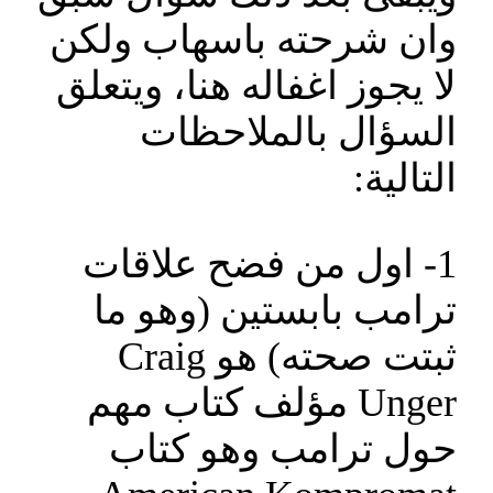
وان شرحته باسهاب ولكن
لا يجوز اغفاله هنا، ويتعلق
السؤال بالملاحظات
التالية:
1- اول من فضح علاقات
ترامب بابستين (وهو ما
ثبتت صحته) هو Craig
Unger مؤلف كتاب مهم
حول ترامب وهو كتاب